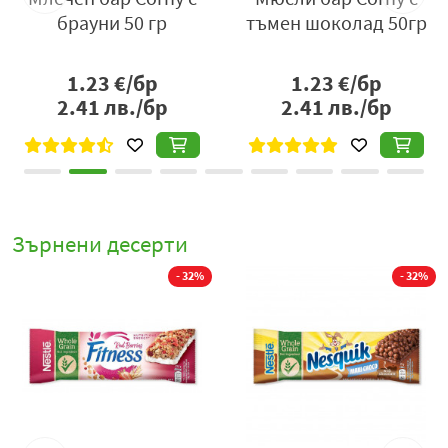
р
брауни 50 гр
тъмен шоколад 50гр
1.23
€/бр
1.23
€/бр
2.41
лв./бр
2.41
лв./бр
Зърнени десерти
%
- 32%
- 32%