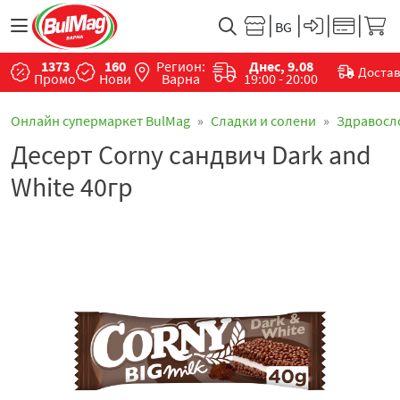
1373
160
Регион:
Днес, 9.08
Доста
Промо
Нови
Варна
19:00 - 20:00
Онлайн супермаркет BulMag
Сладки и солени
Здравосл
Десерт Corny сандвич Dark and
White 40гр