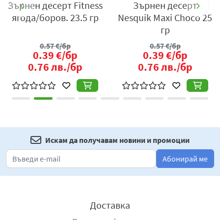
s
Зърнен десерт Fitness
Зърнен десерт
ягода/боров. 23.5 гр
Nesquik Maxi Choco 25
гр
0.57
€/бр
0.57
€/бр
0.39
€/бр
0.39
€/бр
0.76
лв./бр
0.76
лв./бр
Искам да получавам новини и промоции
Абонирай ме
Доставка