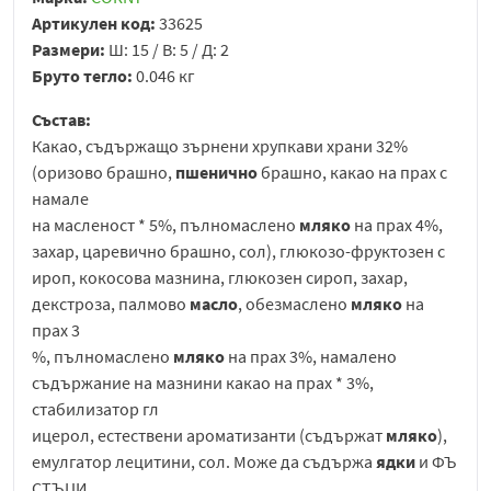
Артикулен код:
33625
Размери:
Ш: 15 / В: 5 / Д: 2
Бруто тегло:
0.046 кг
Състав:
Какао, съдържащо зърнени хрупкави храни 32%
(оризово брашно,
пшенично
брашно, какао на прах с
намале
на масленост * 5%, пълномаслено
мляко
на прах 4%,
захар, царевично брашно, сол), глюкозо-фруктозен с
ироп, кокосова мазнина, глюкозен сироп, захар,
декстроза, палмово
масло
, обезмаслено
мляко
на
прах 3
%, пълномаслено
мляко
на прах 3%, намалено
съдържание на мазнини какао на прах * 3%,
стабилизатор гл
ицерол, естествени ароматизанти (съдържат
мляко
),
емулгатор лецитини, сол. Може да съдържа
ядки
и ФЪ
СТЪЦИ.