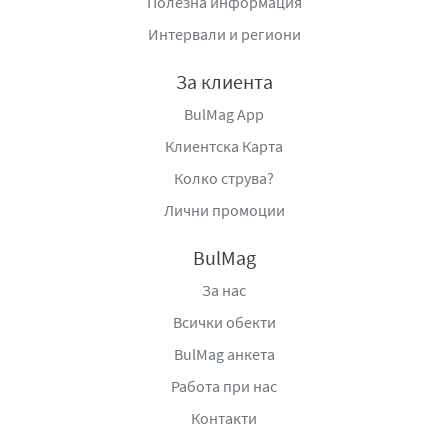
Полезна информация
Интервали и региони
За клиента
BulMag App
Клиентска Карта
Колко струва?
Лични промоции
BulMag
За нас
Всички обекти
BulMag анкета
Работа при нас
Контакти