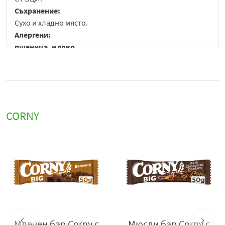
Съхранение:
Сухо и хладно място.
Алергени:
пшеница
,
мляко
Corny Milk Big Dark & White съчетава хрупкавост и
кремообразност. За всички, които не искат да избират
между шоколад и
мляко
. Вкусният
млечен
крем между
хрупкавите зърнени слоеве с шоколад осигурява
многопластово вкусово изживяване. Идеалната
CORNY
закуска за награда на самите вас между храненията
или в движение. Corny Milk Dark & White съдържа
вкусни зърнени криспита и шоколадов крем.
Вносител
: „Пауърмарк“ ООД, гр. София 1517,
ул. „Бесарабия“ 112, тел.: +359 2 424 73 73, e-
mail:
headoffice@powermark.bg
,
www.powermark.bg
.
Млечен бар Corny с
Мюсли бар Corny с