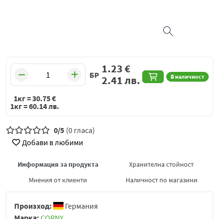
1.23
€
БР
В наличност
2.41
лв.
1кг =
30.75
€
1кг =
60.14
лв.
0/5
(0 гласа)
Добави в любими
Информация за продукта
Хранителна стойност
Мнения от клиенти
Наличност по магазини
Произход:
Германия
Марка:
CORNY