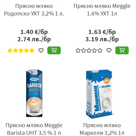
Прясно мляко
Прясно мляко Meggle
Родопско УХТ 3,2% 1 л.
1.6% УХТ 1л
1.40
€/бр
1.63
€/бр
2.74
лв./бр
3.19
лв./бр
Прясно мляко Meggle
Прясно мляко
Barista UHT 3.5 % 1 л
Маркели 3,2% 1л