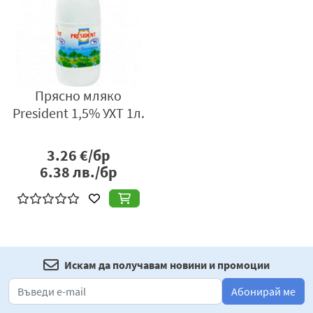
Прясно мляко
President 1,5% УХТ 1л.
3.26
€/бр
6.38
лв./бр
Искам да получавам новини и промоции
Абонирай ме