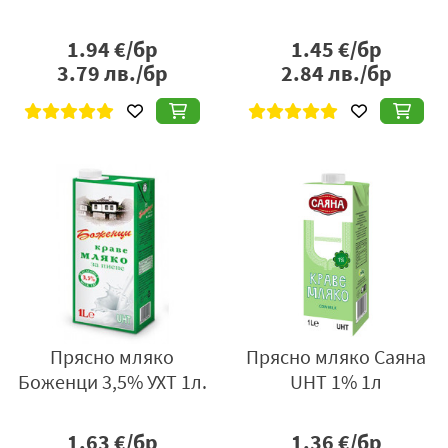
1.94
€/бр
1.45
€/бр
3.79
лв./бр
2.84
лв./бр
Прясно мляко
Прясно мляко Саяна
Боженци 3,5% УХТ 1л.
UHT 1% 1л
1.63
€/бр
1.36
€/бр