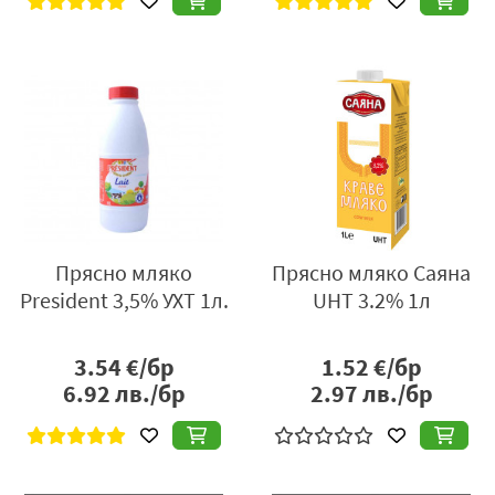
Прясно мляко
Прясно мляко Саяна
President 3,5% УХТ 1л.
UHT 3.2% 1л
3.54
€/бр
1.52
€/бр
6.92
лв./бр
2.97
лв./бр