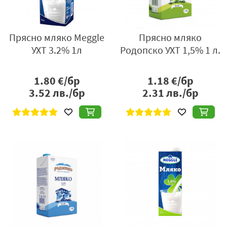
Прясно мляко Meggle
Прясно мляко
УХТ 3.2% 1л
Родопско УХТ 1,5% 1 л.
1.80
€/бр
1.18
€/бр
3.52
лв./бр
2.31
лв./бр