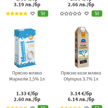
3.19
лв./бр
2.66
лв./бр
Прясно мляко
Прясно козе мляко
Маркели 1,5% 1л
Olympus 3.7% 1л
1.33
€/бр
3.14
€/бр
2.60
лв./бр
6.14
лв./бр