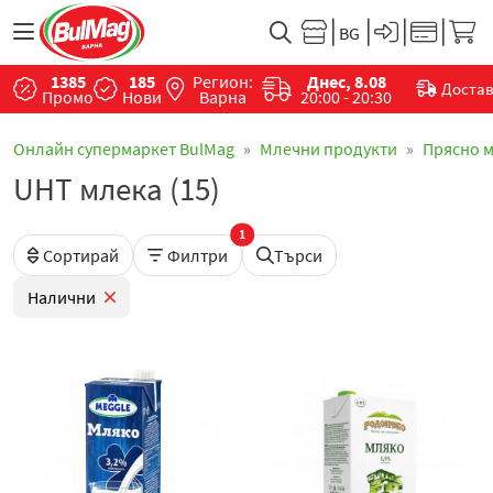
1385
185
Регион:
Днес, 8.08
Доста
Промо
Нови
Варна
20:00 - 20:30
Онлайн супермаркет BulMag
Млечни продукти
Прясно 
UHT млека (15)
1
Сортирай
Филтри
Търси
Налични