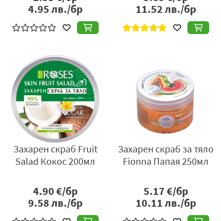
4.95
лв./бр
11.52
лв./бр
Захарен скраб Fruit
Захарен скраб за тяло
Salad Кокос 200мл
Fionna Папая 250мл
4.90
€/бр
5.17
€/бр
9.58
лв./бр
10.11
лв./бр