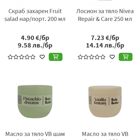
Скраб захарен Fruit
Лосион за тяло Nivea
salad нар/порт. 200 мл
Repair & Care 250 мл
4.90
€/бр
7.23
€/бр
9.58
лв./бр
14.14
лв./бр
Масло за тяло VB шам
Масло за тяло VB