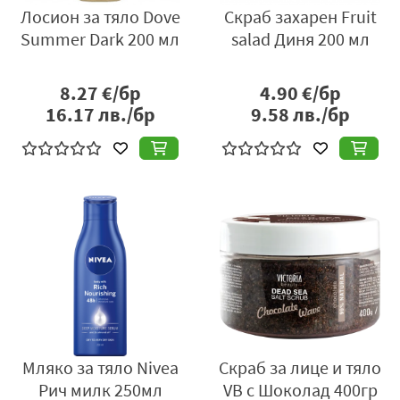
Лосион за тяло Dove
Скраб захарен Fruit
Summer Dark 200 мл
salad Диня 200 мл
8.27
€/бр
4.90
€/бр
16.17
лв./бр
9.58
лв./бр
Мляко за тяло Nivea
Скраб за лице и тяло
Рич милк 250мл
VB с Шоколад 400гр