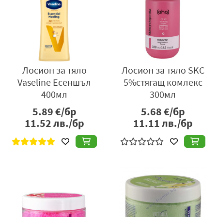
Лосион за тяло
Лосион за тяло SKC
Vaseline Есеншъл
5%стягащ комлекс
400мл
300мл
5.89
€/бр
5.68
€/бр
11.52
лв./бр
11.11
лв./бр