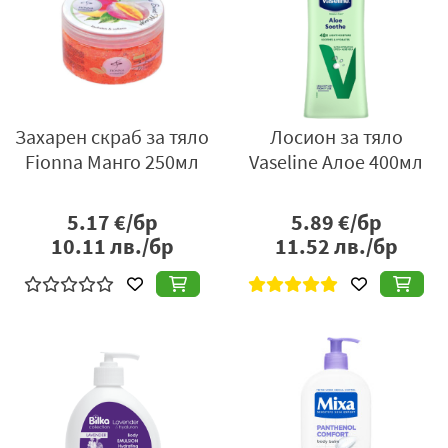
Захарен скраб за тяло
Лосион за тяло
Fionna Манго 250мл
Vaseline Алое 400мл
5.17
€/бр
5.89
€/бр
10.11
лв./бр
11.52
лв./бр