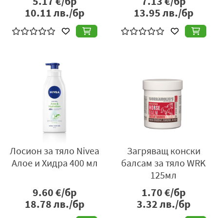
5.17
€/бр
7.13
€/бр
10.11
лв./бр
13.95
лв./бр
Лосион за тяло Nivea
Загряващ конски
Алое и Хидра 400 мл
балсам за тяло WRK
125мл
9.60
€/бр
1.70
€/бр
18.78
лв./бр
3.32
лв./бр