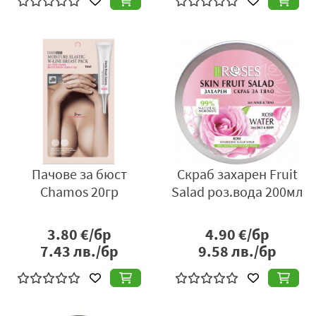
Пачове за бюст
Скраб захарен Fruit
Chamos 20гр
Salad роз.вода 200мл
3.80
€/бр
4.90
€/бр
7.43
лв./бр
9.58
лв./бр