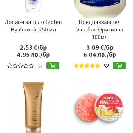
Лосион за тяло Bioten
Предпазващ гел
Hyaluronic 250 мл
Vaseline Оригинал
100мл
2.53
€/бр
3.09
€/бр
4.95
лв./бр
6.04
лв./бр