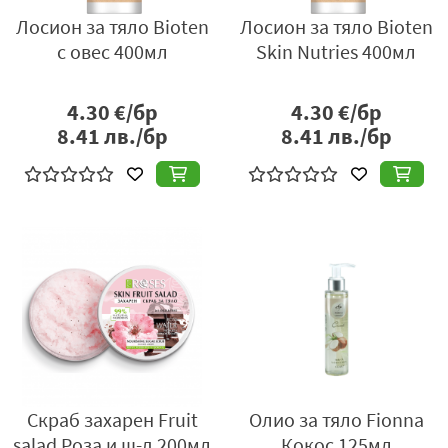
Лосион за тяло Bioten
Лосион за тяло Bioten
с овес 400мл
Skin Nutries 400мл
4.30
€/бр
4.30
€/бр
8.41
лв./бр
8.41
лв./бр
Скраб захарен Fruit
Олио за тяло Fionna
salad Роза и ш-д 200мл
Кокос 125мл