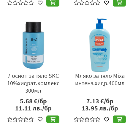
Лосион за тяло SKC
Мляко за тяло Mixa
10%хидрат.комлекс
интенз.хидр.400мл
300мл
5.68
€/бр
7.13
€/бр
11.11
лв./бр
13.95
лв./бр