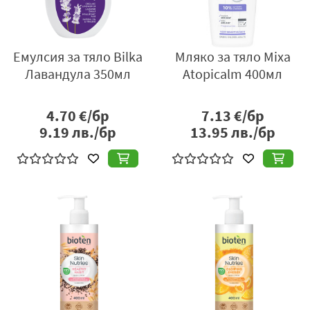
Емулсия за тяло Bilka
Мляко за тяло Mixa
Лавандула 350мл
Atopicalm 400мл
4.70
€/бр
7.13
€/бр
9.19
лв./бр
13.95
лв./бр