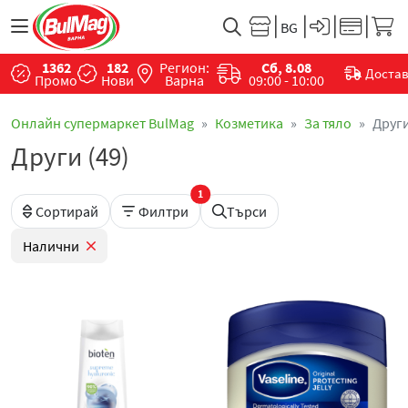
1362
182
Регион:
Сб, 8.08
Доста
Промо
Нови
Варна
09:00 - 10:00
Онлайн супермаркет BulMag
Козметика
За тяло
Друг
Други (49)
1
Сортирай
Филтри
Търси
Налични