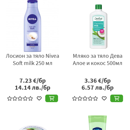
Лосион за тяло Nivea
Мляко за тяло Дева
Soft milk 250 мл
Алое и кокос 500мл
7.23
€/бр
3.36
€/бр
14.14
лв./бр
6.57
лв./бр