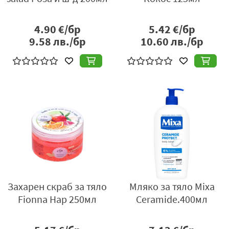
4.90
€/бр
5.42
€/бр
9.58
лв./бр
10.60
лв./бр
Захарен скраб за тяло
Мляко за тяло Mixa
Fionna Нар 250мл
Ceramide.400мл