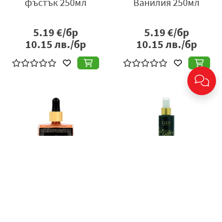
фъстък 250мл
Ванилия 250мл
5.19
€/бр
5.19
€/бр
10.15
лв./бр
10.15
лв./бр
Олио за тяло и коса
Масло за коса/тяло
Latifolia Шоколад
Elea Bloss.rose 250ml
50мл