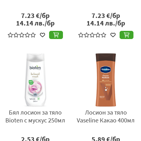
7.23
€/бр
7.23
€/бр
14.14
лв./бр
14.14
лв./бр
Бял лосион за тяло
Лосион за тяло
Bioten с мускус 250мл
Vaseline Какао 400мл
2.53
€/бр
5.89
€/бр