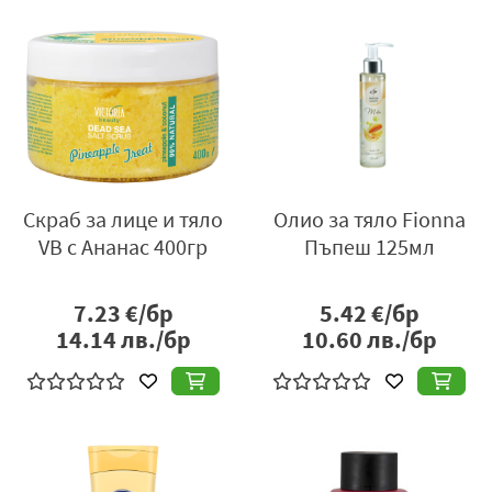
Скраб за лице и тяло
Олио за тяло Fionna
VB с Ананас 400гр
Пъпеш 125мл
7.23
€/бр
5.42
€/бр
14.14
лв./бр
10.60
лв./бр