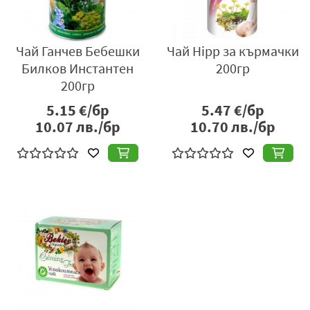
Чай Ганчев Бебешки
Чай Hipp за кърмачки
Билков Инстантен
200гр
200гр
5.15
€/бр
5.47
€/бр
10.07
лв./бр
10.70
лв./бр