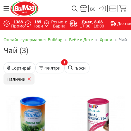
1388
185
Регион:
Днес, 8.08
Доста
Промо
Нови
Варна
17:00 - 18:00
Онлайн супермаркет BulMag
Бебе и Дете
Храни
Чай
Чай (3)
1
Сортирай
Филтри
Търси
Налични