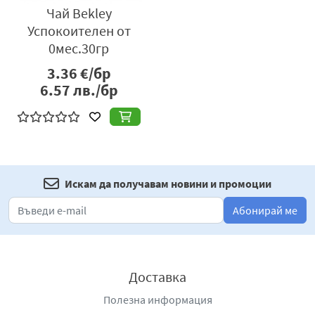
Чай Bekley
Успокоителен от
0мес.30гр
3.36
€/бр
6.57
лв./бр
Искам да получавам новини и промоции
Абонирай ме
Доставка
Полезна информация