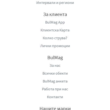
Интервали и региони
За клиента
BulMag App
Клиентска Карта
Колко струва?
Лични промоции
BulMag
За нас
Всички обекти
BulMag анкета
Работа при нас
Контакти
Нашите марки