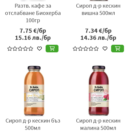
Разтв. кафе за
Сироп д-р кескин
отслабване Биохерба
вишна 500мл
100гр
7.75
€/бр
7.34
€/бр
15.16
лв./бр
14.36
лв./бр
Сироп д-р кескин бъз
Сироп д-р кескин
500мл
малина 500мл