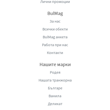
Лични промоции
BulMag
За нас
Всички обекти
BulMag анкета
Работа при нас
Контакти
Нашите марки
Родея
Нашата транжорна
Българе
Ванила
Деликат