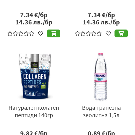
7.34
€/бр
7.34
€/бр
14.36
лв./бр
14.36
лв./бр
Натурален колаген
Вода трапезна
пептиди 140гр
зеолитна 1,5л
9.82
€/бр
0.89
€/бр