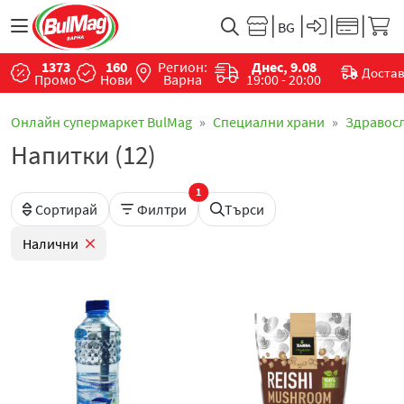
1373
160
Регион:
Днес, 9.08
Доста
Промо
Нови
Варна
19:00 - 20:00
Онлайн супермаркет BulMag
Специални храни
Здравос
Напитки (12)
1
Сортирай
Филтри
Търси
Налични