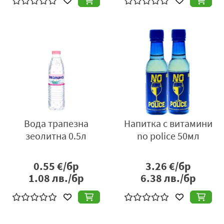
Вода трапезна
Напитка с витамини
зеолитна 0.5л
no police 50мл
0.55
€/бр
3.26
€/бр
1.08
лв./бр
6.38
лв./бр