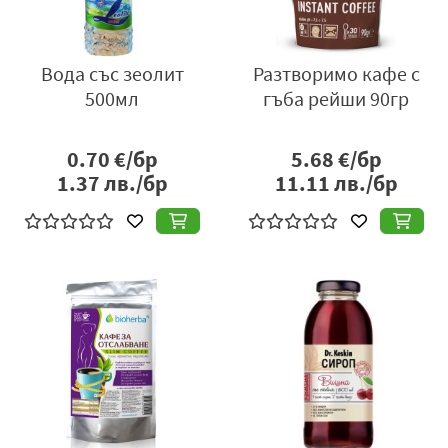
Вода със зеолит
Разтворимо кафе с
500мл
гъба рейши 90гр
0.70
€/бр
5.68
€/бр
1.37
лв./бр
11.11
лв./бр