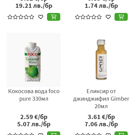
19.21
лв./бр
1.74
лв./бр
Кокосова вода foco
Еликсир от
pure 330мл
джинджифил Gimber
20мл
2.59
€/бр
3.61
€/бр
5.07
лв./бр
7.06
лв./бр