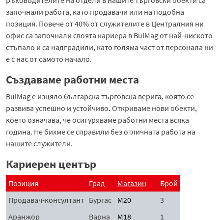
започнали работа, като продавачи или на подобна
позиция. Повече от 40% от служителите в Централния ни
офис са започнали своята кариера в BulMag от най-ниското
стъпало и са надградили, като голяма част от персонала ни
е с нас от самото начало.
Създаваме работни места
BulMag е изцяло българска търговска верига, която се
развива успешно и устойчиво. Откриваме нови обекти,
което означава, че осигуряваме работни места всяка
година. Не бихме се справили без отличната работа на
нашите служители.
Кариерен център
Позиция
Град
Магазин
Брой
Продавач-консултант
Бургас
М20
3
Аранжор
Варна
М18
1