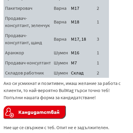
Пакетировач
Варна
М17
2
Продавач-
Варна
М18
1
консултант, зеленчук
Продавач-
Варна
М17, 18
3
консултант, щанд
Аранжор
Шумен
М16
1
Продавач-консултант
Шумен
М7
1
Складов работник
Шумен
Склад
2
Ако си усмихнат и позитивен, имаш желание за работа с
клиенти, то най-вероятно BulMag търси точно теб!
Попълни нашата форма за кандидатстване!
Ние ще се свържем с теб. Опит не е задължителен.