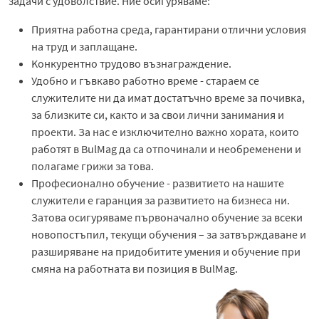
задачи с удоволствие. Ние осигуряваме:
Приятна работна среда, гарантирани отлични условия
на труд и заплащане.
Kонкурентно трудово възнаграждение.
Удобно и гъвкаво работно време - стараем се
служителите ни да имат достатъчно време за почивка,
за близките си, както и за свои лични занимания и
проекти. За нас е изключително важно хората, които
работят в BulMag да са отпочинали и необременени и
полагаме грижи за това.
Професионално обучение - развитието на нашите
служители е гаранция за развитието на бизнеса ни.
Затова осигуряваме първоначално обучение за всеки
новопостъпил, текущи обучения – за затвърждаване и
разширяване на придобитите умения и обучение при
смяна на работната ви позиция в BulMag.