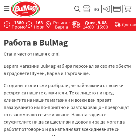
1380
163
Регион:
Днес, 9.08
Доста
Промо
Нови
Варна
14:00 - 15:00
Работа в BulMag
Стани част от нашия екип!
Верига магазини BulMag набира персонал за своите обекти
в градовете Шумен, Варна и Търговище.
С годините опит сме разбрали, че най-важния от всички
ресурси са нашите служители. Те са лицето ни пред
клиентите на нашите магазини и всеки ден правят
пазаруването им по-приятно и разтоварващо - превръщат
го в запомнящо се изживяване. Нашата задача е
служителите ни да са щастливи и доволни за да могат да
работят отговорно и да изпълняват всекидневните си