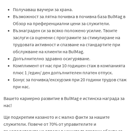
Получаваш ваучери за храна.
Възможност за лятна почивка в почивна база BulMag в
Обзор на преференциални цени за служители.
Възнаграден си за всяко положено усилие. Твоите
заслуги са оценени с програмите за стимулиране на
трудовата активност и спазване на стандартите при
обслужване на клиенти на BulMag.
Допълнително здравно осигуряване.
Комплимент от нас при 10 годишен стаж в компанията
плюс 1 /един/ ден допълнителен платен отпуск.
Бонус за почивка/екскурзия при 20 години трудов стаж
при нас.
Вашето кариерно развитие в BulMag е истинска награда за
нас!
Ще подкрепим казаното и с малко факти за нашите
служители. Повече от 70% от управителите и
ръководителите на отдели в нашите търговски обекти са