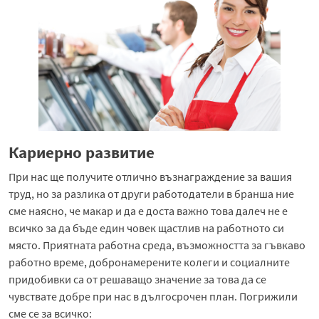
Кaриерно развитие
При нас ще получите отлично възнаграждение за вашия
труд, но за разлика от други работодатели в бранша ние
сме наясно, че макар и да е доста важно това далеч не е
всичко за да бъде един човек щастлив на работното си
място. Приятната работна среда, възможността за гъвкаво
работно време, добронамерените колеги и социалните
придобивки са от решаващо значение за това да се
чувствате добре при нас в дългосрочен план. Погрижили
сме се за всичко: