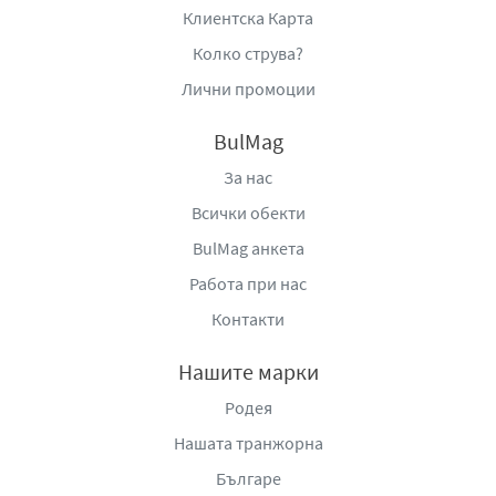
Клиентска Карта
Колко струва?
Лични промоции
BulMag
За нас
Всички обекти
BulMag анкета
Работа при нас
Контакти
Нашите марки
Родея
Нашата транжорна
Българе