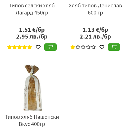
Типов селски хляб
Хляб типов Денислав
Лагард 450гр
600 гр
1.51
€/бр
1.13
€/бр
2.95
лв./бр
2.21
лв./бр
Типов хляб Нашенски
Вкус 400гр