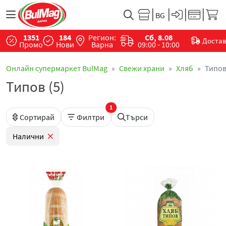
1351
184
Регион:
Сб, 8.08
Доста
Промо
Нови
Варна
09:00 - 10:00
Онлайн супермаркет BulMag
Свежи храни
Хляб
Типо
Типов (5)
1
Сортирай
Филтри
Търси
Налични