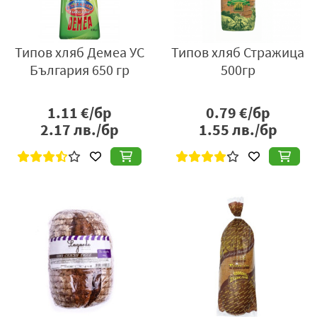
Типов хляб Демеа УС
Типов хляб Стражица
България 650 гр
500гр
1.11
€/бр
0.79
€/бр
2.17
лв./бр
1.55
лв./бр