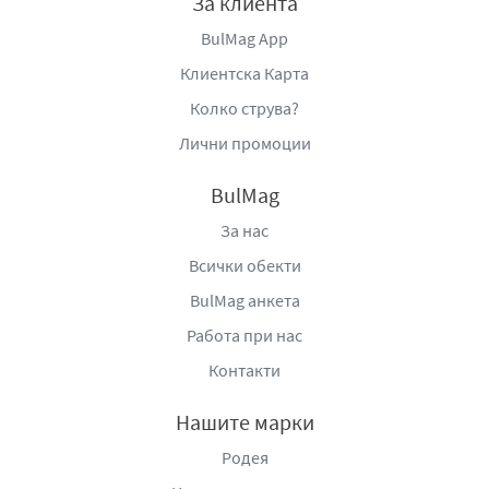
За клиента
BulMag App
Клиентска Карта
Колко струва?
Лични промоции
BulMag
За нас
Всички обекти
BulMag анкета
Работа при нас
Контакти
Нашите марки
Родея