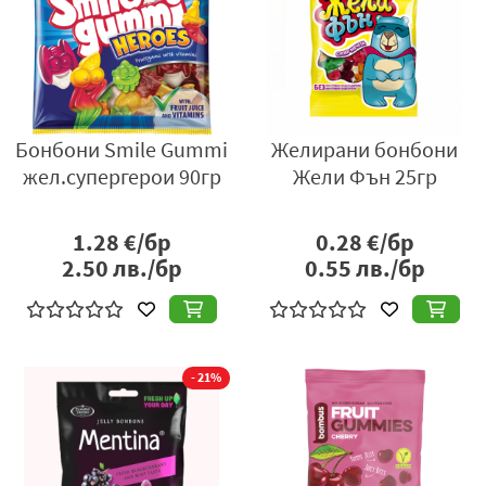
Бонбони Smile Gummi
Желирани бонбони
жел.супергерои 90гр
Жели Фън 25гр
1.28
€/бр
0.28
€/бр
2.50
лв./бр
0.55
лв./бр
- 21%