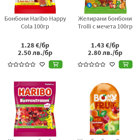
Бонбони Haribo Happy
Желирани бонбони
Cola 100гр
Trolli с мечета 100гр
1.28
€/бр
1.43
€/бр
2.50
лв./бр
2.80
лв./бр