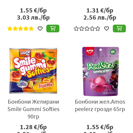
1.55
€/бр
1.31
€/бр
3.03
лв./бр
2.56
лв./бр
Бонбони Желирани
Бонбони жел.Amos
Smile Gummi Softies
peelerz грозде 65гр
90гр
1.28
€/бр
1.55
€/бр