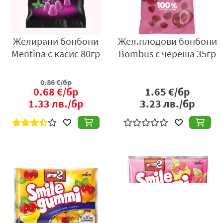
Желирани бонбони
Жел.плодови бонбони
Mentina с касис 80гр
Bombus с череша 35гр
0.86
€/бр
0.68
€/бр
1.65
€/бр
1.33
лв./бр
3.23
лв./бр