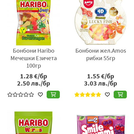
Бонбони Haribo
Бонбони жел.Amos
Мечешки Езичета
рибки 55гр
100гр
1.28
€/бр
1.55
€/бр
2.50
лв./бр
3.03
лв./бр