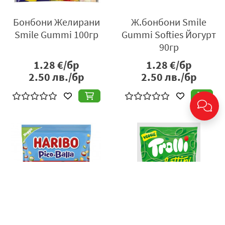
Бонбони Желирани
Ж.бонбони Smile
Smile Gummi 100гр
Gummi Softies Йогурт
90гр
1.28
€/бр
1.28
€/бр
2.50
лв./бр
2.50
лв./бр
Бонбони Haribo Пико
Желирани бонбони