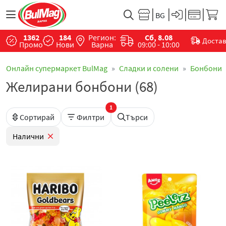
1362
184
Регион:
Сб, 8.08
Доста
Промо
Нови
Варна
09:00 - 10:00
Онлайн супермаркет BulMag
Сладки и солени
Бонбони
Желирани бонбони (68)
1
Сортирай
Филтри
Търси
Налични