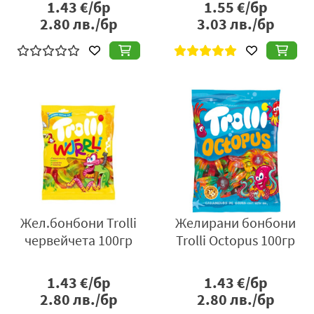
1.43
€/бр
1.55
€/бр
2.80
лв./бр
3.03
лв./бр
Жел.бонбони Trolli
Желирани бонбони
червейчета 100гр
Trolli Octopus 100гр
1.43
€/бр
1.43
€/бр
2.80
лв./бр
2.80
лв./бр