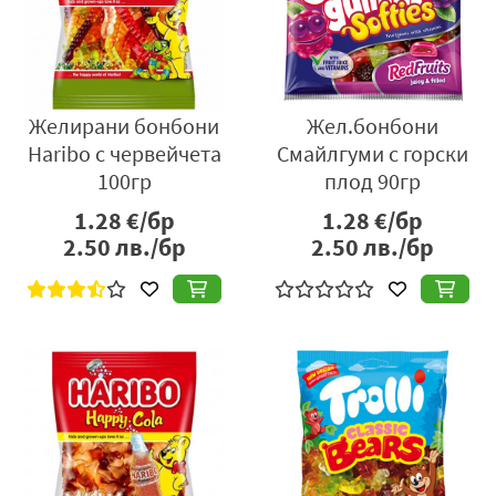
Желирани бонбони
Жел.бонбони
Haribo с червейчета
Смайлгуми с горски
100гр
плод 90гр
1.28
€/бр
1.28
€/бр
2.50
лв./бр
2.50
лв./бр