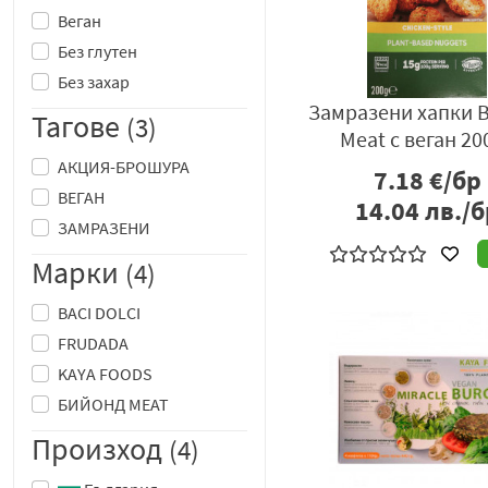
Веган
Без глутен
Без захар
Замразени хапки 
Тагове
(3)
Meat с веган 20
АКЦИЯ-БРОШУРА
7.18
€/бр
ВЕГАН
14.04
лв./б
ЗАМРАЗЕНИ
Марки
(4)
BACI DOLCI
FRUDADA
KAYA FOODS
БИЙОНД МЕАТ
Произход
(4)