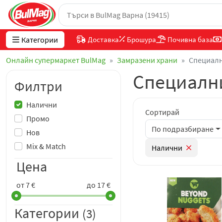
Категории
Доставка
Брошура
Почивна база
Онлайн супермаркет BulMag
Замразени храни
Специал
Специални
Филтри
Налични
Сортирай
Промо
По подразбиране
Нов
Mix & Match
Налични
Цена
от 7 €
до 17 €
Категории
(3)