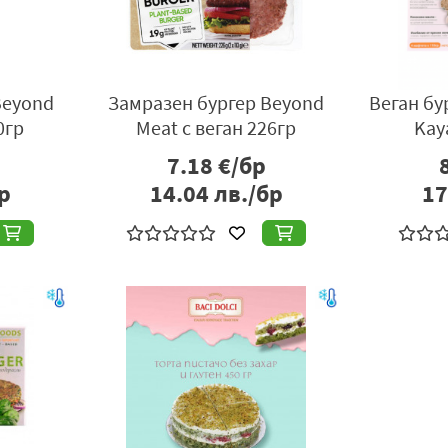
Beyond
Замразен бургер Beyond
Веган бу
0гр
Meat с веган 226гр
Kay
7.18
€/бр
р
14.04
лв./бр
17