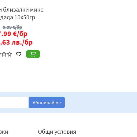
 близалки микс
дада 10х50гр
9.99
€/бр
7.99
€/бр
.63
лв./бр
Абонирай ме
рки
Общи условия