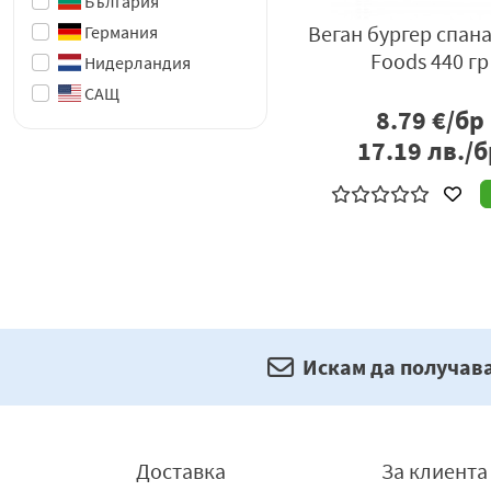
България
Веган бургер спана
Германия
Foods 440 гр
Нидерландия
САЩ
8.79
€/бр
17.19
лв./б
Искам да получав
Доставка
За клиента