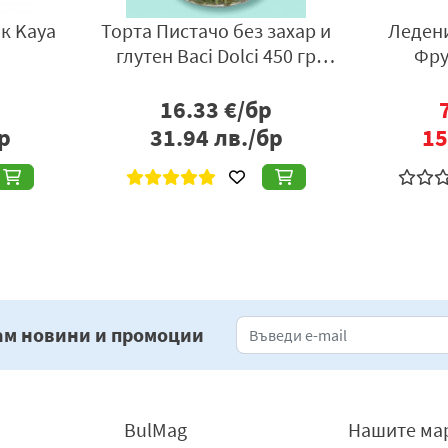
к Kaya
Торта Пистачо без захар и
Ледени
глутен Baci Dolci 450 гр
Фру
(замразена)
16.33
€/бр
р
31.94
лв./бр
15
««
«
1
»
»»
ам новини и промоции
BulMag
Нашите ма