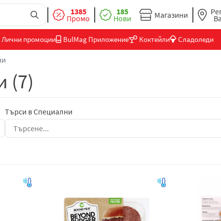
1385
185
Ре
Магазини
Промо
Нови
В
Лични промоции
BulMag Приложение
Коктейли
Сладоледи
ни
 (7)
Търси в Специални