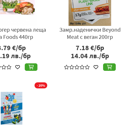
ргер червена леща
Замр.наденички Beyond
a Foods 440гр
Meat с веган 200гр
8.79
€/бр
7.18
€/бр
.19
лв./бр
14.04
лв./бр
- 20%