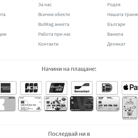
За нас
Родея
рта
Всички обекти
Нашата тран
BulMag анкета
Българе
ции
Работа при нас
Ванила
Контакти
Деликат
Начини на плащане:
Последвай ни в