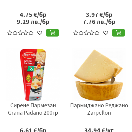
4.75
€/бр
3.97
€/бр
9.29
лв./бр
7.76
лв./бр
Сирене Пармезан
Пармиджано Реджано
Grana Padano 200гр
Zarpellon
6.61
€/бр
34.94
€/кг