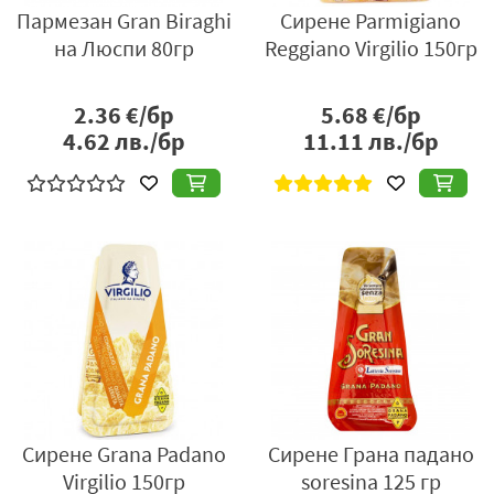
Пармезан Gran Biraghi
Сирене Parmigiano
на Люспи 80гр
Reggiano Virgilio 150гр
2.36
€/бр
5.68
€/бр
4.62
лв./бр
11.11
лв./бр
Сирене Grana Padano
Сирене Грана падано
Virgilio 150гр
soresina 125 гр