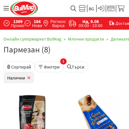
1369
184
Регион:
Нд, 9.08
Доста
Промо
Нови
Варна
09:00 - 10:00
Онлайн супермаркет BulMag
Млечни продукти
Деликат
Пармезан (8)
1
Сортирай
Филтри
Търси
Налични