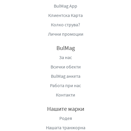
BulMag App
Клиентска Карта
Колко струва?
Лични промоции
BulMag
За нас
Всички обекти
BulMag анкета
Работа при нас
Контакти
Нашите марки
Родея
Нашата транжорна