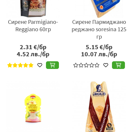
Сирене Parmigiano-
Сирене Пармиджано
Reggiano 60гр
реджано soresina 125
гр
2.31
€/бр
5.15
€/бр
4.52
лв./бр
10.07
лв./бр