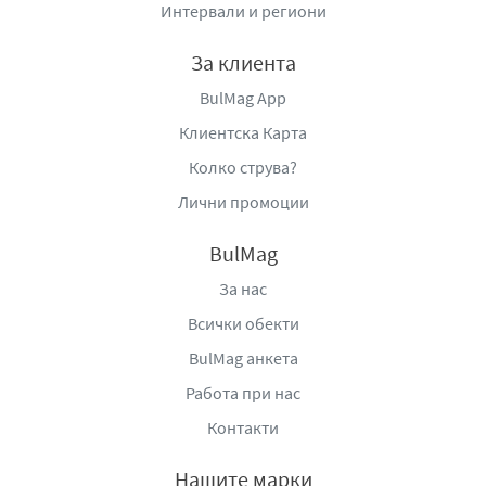
Интервали и региони
За клиента
BulMag App
Клиентска Карта
Колко струва?
Лични промоции
BulMag
За нас
Всички обекти
BulMag анкета
Работа при нас
Контакти
Нашите марки