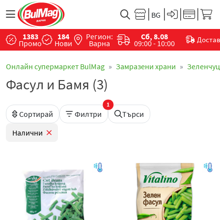
1383
184
Регион:
Сб, 8.08
Доста
Промо
Нови
Варна
09:00 - 10:00
Онлайн супермаркет BulMag
Замразени храни
Зеленчу
Фасул и Бамя (3)
1
Сортирай
Филтри
Търси
Налични