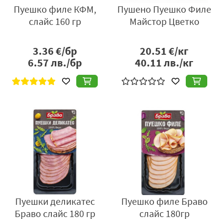
Пуешко филе КФМ,
Пушено Пуешко Филе
слайс 160 гр
Майстор Цветко
3.36
€/бр
20.51
€/кг
6.57
лв./бр
40.11
лв./кг
Пуешки деликатес
Пуешко филе Браво
Браво слайс 180 гр
слайс 180гр