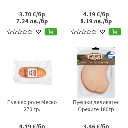
3.70
€/бр
4.19
€/бр
7.24
лв./бр
8.19
лв./бр
Пуешко роле Меско
Пуешки деликатес
270 гр.
Орехите 180гр
4.19
€/бр
3.46
€/бр