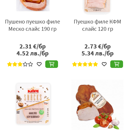
Пушено пуешко филе
Пуешко филе КФМ
Меско слайс 190 гр
слайс 120 гр
2.31
€/бр
2.73
€/бр
4.52
лв./бр
5.34
лв./бр