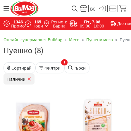
1346
165
Регион:
Пт, 7.08
Доста
Промо
Нови
Варна
09:00 - 10:00
Онлайн супермаркет BulMag
Месo
Пушени меса
Пуеш
Пуешко (8)
1
Сортирай
Филтри
Търси
Налични