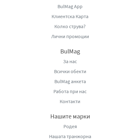
BulMag App
Клиентска Карта
Колко струва?
Лични промоции
BulMag
За нас
Всички обекти
BulMag анкета
Работа при нас
Контакти
Нашите марки
Родея
Нашата транжорна