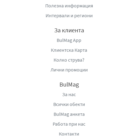
Полезна информация
Интервали и региони
За клиента
BulMag App
Клиентска Карта
Колко струва?
Лични промоции
BulMag
За нас
Всички обекти
BulMag анкета
Работа при нас
Контакти