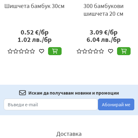
Шишчета бамбук 30см
300 бамбукови
шишчета 20 см
0.52
€/бр
3.09
€/бр
1.02
лв./бр
6.04
лв./бр
Искам да получавам новини и промоции
Абонирай ме
Доставка