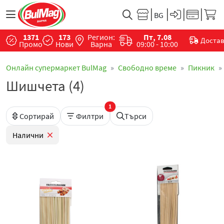
1371
173
Регион:
Пт, 7.08
Доста
Промо
Нови
Варна
09:00 - 10:00
Онлайн супермаркет BulMag
Свободно време
Пикник
Шишчета (4)
1
Сортирай
Филтри
Търси
Налични