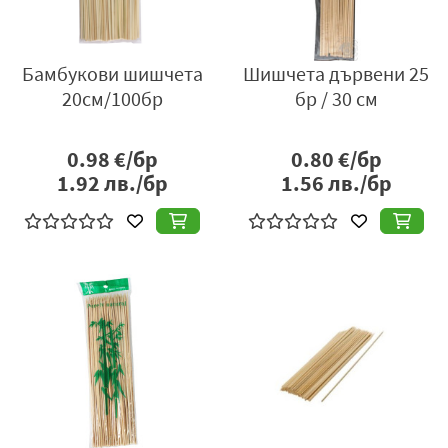
Бамбукови шишчета
Шишчета дървени 25
20см/100бр
бр / 30 см
0.98
€/бр
0.80
€/бр
1.92
лв./бр
1.56
лв./бр