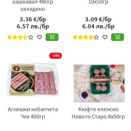
кашкавал 480гр
10x50гр
охладено
3.36
€/бр
3.09
€/бр
6.57
лв./бр
6.04
лв./бр
- 14%
Агнешки кебапчета
Кюфте еленско
Чех 400гр
Новото Старо 8x50гр