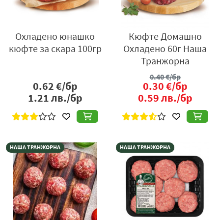
Охладено юнашко
Кюфте Домашно
кюфте за скара 100гр
Охладено 60г Наша
Транжорна
0.40
€/бр
0.62
€/бр
0.30
€/бр
1.21
лв./бр
0.59
лв./бр
НАША ТРАНЖОРНА
НАША ТРАНЖОРНА