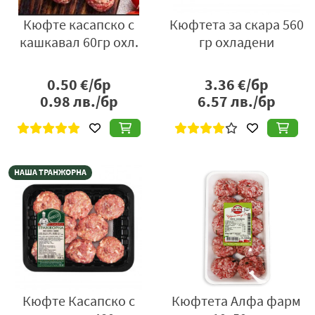
Кюфте касапско с
Кюфтета за скара 560
кашкавал 60гр охл.
гр охладени
0.50
€/бр
3.36
€/бр
0.98
лв./бр
6.57
лв./бр
НАША ТРАНЖОРНА
Кюфте Касапско с
Кюфтета Алфа фарм