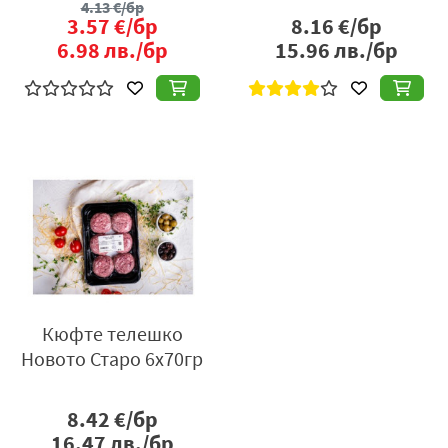
4.13
€/бр
3.57
€/бр
8.16
€/бр
6.98
лв./бр
15.96
лв./бр
Кюфте телешко
Новото Старо 6x70гр
8.42
€/бр
16.47
лв./бр