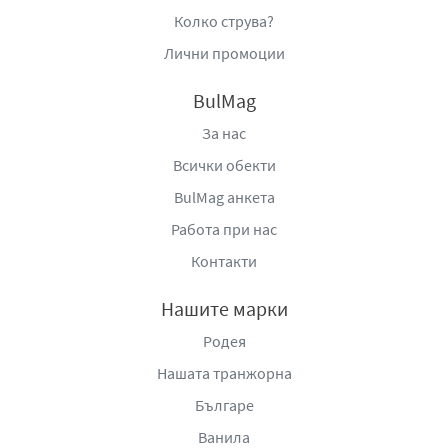
Колко струва?
Лични промоции
BulMag
За нас
Всички обекти
BulMag анкета
Работа при нас
Контакти
Нашите марки
Родея
Нашата транжорна
Българе
Ванила