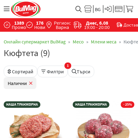
1389
176
Регион:
Днес, 6.08
Доста
Промо
Нови
Варна
19:00 - 20:00
Онлайн супермаркет BulMag
Месo
Млени меса
Кюфте
Кюфтета (9)
1
Сортирай
Филтри
Търси
Налични
НАША ТРАНЖОРНА
НАША ТРАНЖОРНА
- 25%