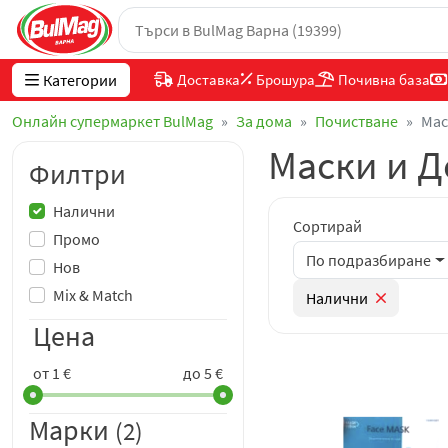
Категории
Доставка
Брошура
Почивна база
Онлайн супермаркет BulMag
За дома
Почистване
Мас
Маски и Д
Филтри
Налични
Сортирай
Промо
По подразбиране
Нов
Mix & Match
Налични
Цена
от 1 €
до 5 €
Марки
(2)