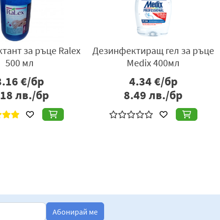
тант за ръце Ralex
Дезинфектиращ гел за ръце
500 мл
Medix 400мл
3.16
€/бр
4.34
€/бр
.18
лв./бр
8.49
лв./бр
Абонирай ме