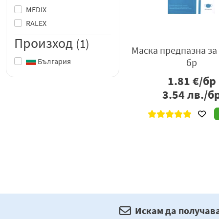
MEDIX
RALEX
Произход
(1)
Маска предпазна за
България
бр
1.81
€/бр
3.54
лв./б
Искам да получав