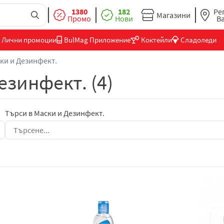
1380
182
Ре
Магазини
Промо
Нови
В
Лични промоции
BulMag Приложение
Коктейли
Сладоледи
ки и Дезинфект.
езинфект. (4)
Търси в Маски и Дезинфект.