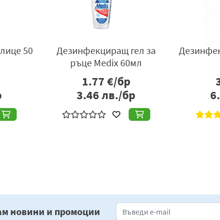
 лице 50
Дезинфекциращ гел за
Дезинфек
ръце Medix 60мл
1.77
€/бр
р
3.46
лв./бр
6
««
«
1
»
»»
ам новини и промоции