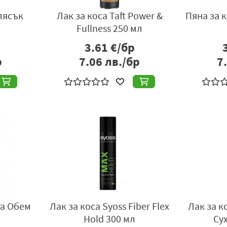
Блясък
Лак за коса Taft Power &
Пяна за к
Fullness 250 мл
3.61
€/бр
р
7.06
лв./бр
7
га Обем
Лак за коса Syoss Fiber Flex
Лак за к
Hold 300 мл
Су