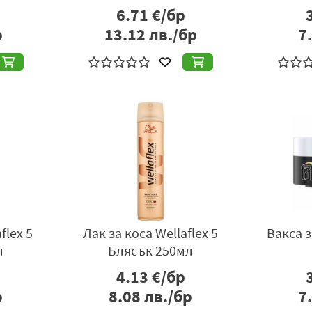
6.71
€/бр
р
13.12
лв./бр
7
flex 5
Лак за коса Wellaflex 5
Вакса з
л
Блясък 250мл
4.13
€/бр
р
8.08
лв./бр
7