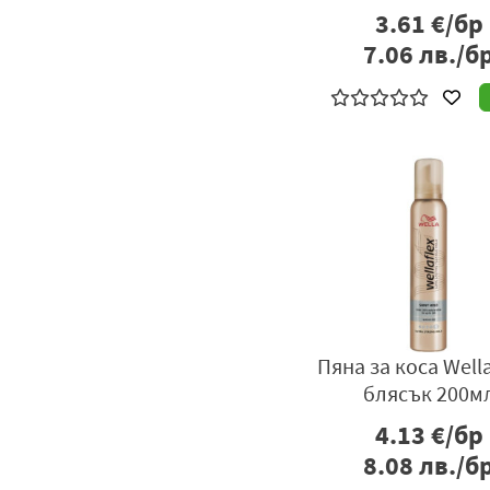
3.61
€/бр
7.06
лв./б
Пяна за коса Wella
блясък 200м
4.13
€/бр
8.08
лв./б