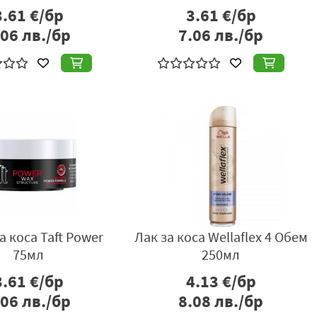
3.61
€/бр
3.61
€/бр
.06
лв./бр
7.06
лв./бр
а коса Taft Power
Лак за коса Wellaflex 4 Обем
75мл
250мл
3.61
€/бр
4.13
€/бр
.06
лв./бр
8.08
лв./бр