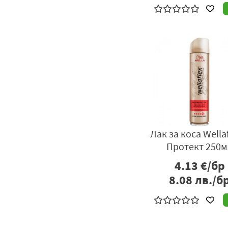
Лак за коса Wellaf
Протект 250м
4.13
€/бр
8.08
лв./б