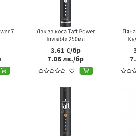
ower 7
Лак за коса Taft Power
Пяна 
Invisible 250мл
Къ
3.61
€/бр
р
7.06
лв./бр
7