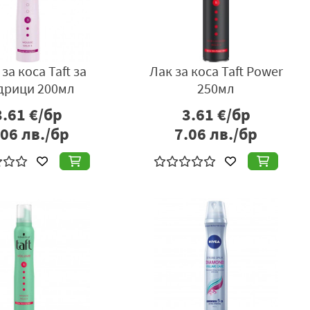
за коса Taft за
Лак за коса Taft Power
дрици 200мл
250мл
3.61
€/бр
3.61
€/бр
.06
лв./бр
7.06
лв./бр