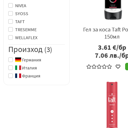
NIVEA
SYOSS
TAFT
Гел за коса Taft P
TRESEMME
150мл
WELLAFLEX
3.61
€/бр
Произход
(3)
7.06
лв./б
Германия
Италия
Франция