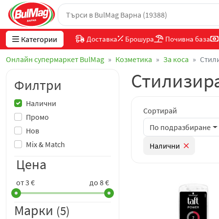
Категории
Доставка
Брошура
Почивна база
Онлайн супермаркет BulMag
Козметика
За коса
Стил
Стилизира
Филтри
Налични
Сортирай
Промо
По подразбиране
Нов
Mix & Match
Налични
Цена
от 3 €
до 8 €
Марки
(5)