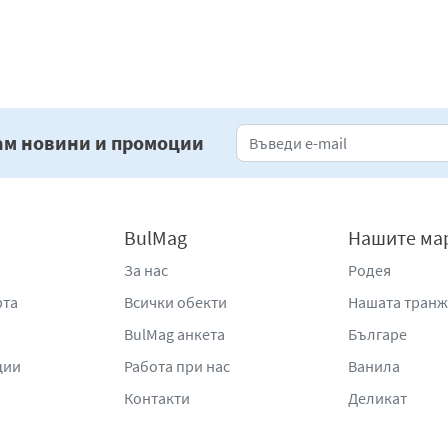
««
«
1
»
»»
ам новини и промоции
BulMag
Нашите ма
За нас
Родея
рта
Всички обекти
Нашата тран
BulMag анкета
Българе
ции
Работа при нас
Ванила
Контакти
Деликат