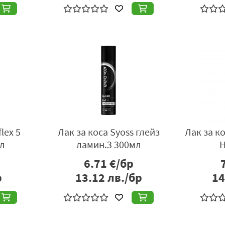
lex 5
Лак за коса Syoss глейз
Лак за к
л
ламин.3 300мл
H
6.71
€/бр
р
13.12
лв./бр
14