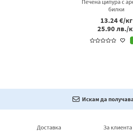
Печена ципура с а
билки
13.24
€/кг
25.90
лв./к
Искам да получав
Доставка
За клиента