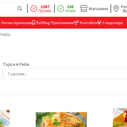
1387
186
Ре
Магазини
Промо
Нови
В
Лични промоции
BulMag Приложение
Коктейли
Сладоледи
Риба
Търси в Риба