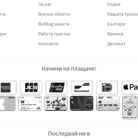
За нас
Родея
рта
Всички обекти
Нашата тран
BulMag анкета
Българе
ции
Работа при нас
Ванила
Контакти
Деликат
Начини на плащане:
Последвай ни в