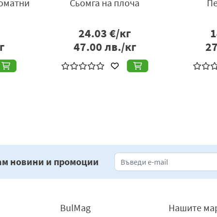
роматни
Сьомга на плоча
Пе
24.03
€/кг
1
г
47.00
лв./кг
27
««
«
1
»
»»
ам новини и промоции
BulMag
Нашите ма