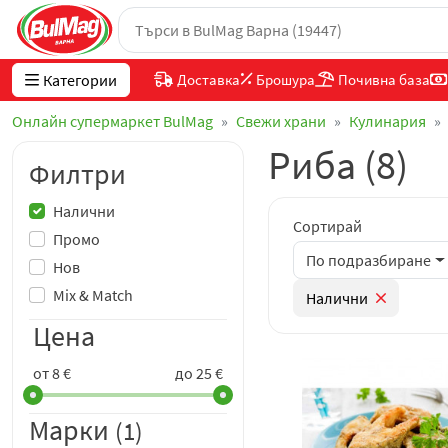
Категории
Доставка
Брошура
Почивна база
Онлайн супермаркет BulMag
Свежи храни
Кулинария
Риба (8)
Филтри
Налични
Сортирай
Промо
По подразбиране
Нов
Mix & Match
Налични
Цена
от 8 €
до 25 €
Марки
(1)