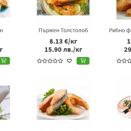
н
Пържен Толстолоб
Рибно ф
8.13
€/кг
1
г
15.90
лв./кг
29