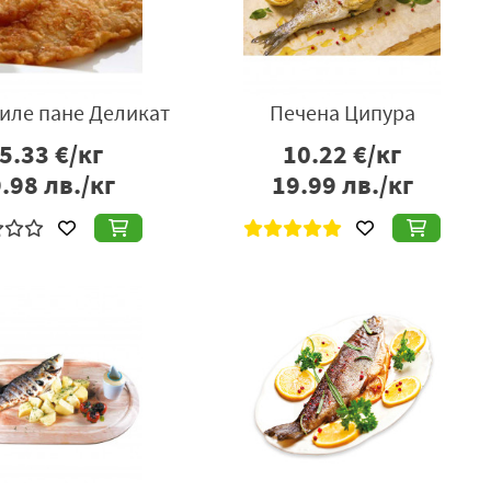
иле пане Деликат
Печена Ципура
5.33
€/кг
10.22
€/кг
.98
лв./кг
19.99
лв./кг