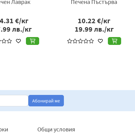
чен Лаврак
Печена Пъстърва
4.31
€/кг
10.22
€/кг
.99
лв./кг
19.99
лв./кг
Абонирай ме
рки
Общи условия