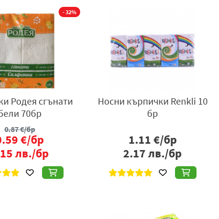
- 32%
ки Родея сгънати
Носни кърпички Renkli 10
бели 70бр
бр
0.87
€/бр
0.59
€/бр
1.11
€/бр
.15
лв./бр
2.17
лв./бр