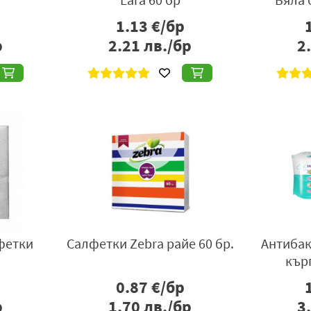
1.13
€/бр
р
2.21
лв./бр
2
фетки
Салфетки Zebra райе 60 бр.
Антибак
кърп
0.87
€/бр
р
1.70
лв./бр
3