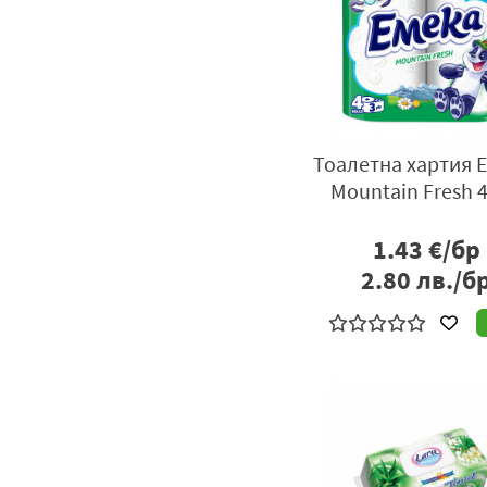
Тоалетна хартия 
Mountain Fresh 4
1.43
€/бр
2.80
лв./б