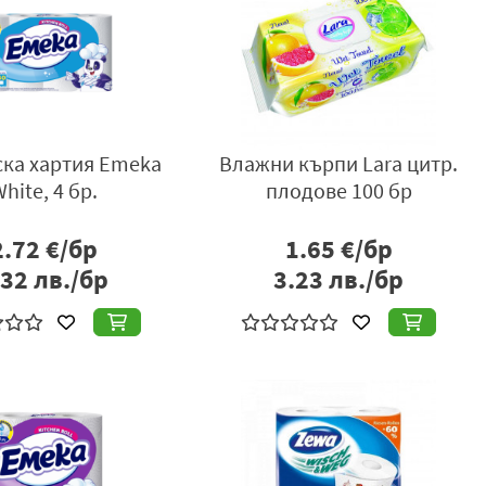
ска хартия Emeka
Влажни кърпи Lara цитр.
hite, 4 бр.
плодове 100 бр
2.72
€/бр
1.65
€/бр
.32
лв./бр
3.23
лв./бр