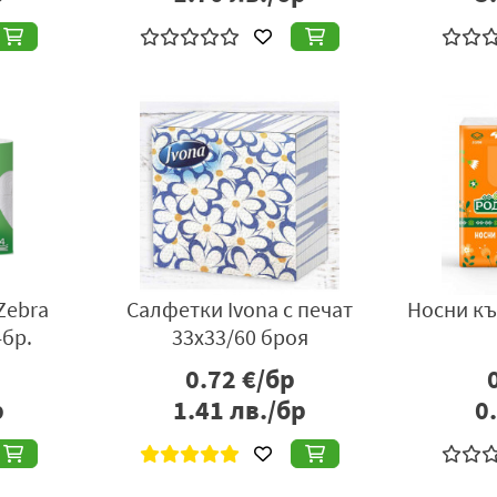
Zebra
Салфетки Ivona с печат
Носни къ
4бр.
33х33/60 броя
0.72
€/бр
р
1.41
лв./бр
0