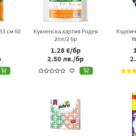
33 см 60
Кухненска хартия Родея
Кърпич
2пл/2 бр
W
1.28
€/бр
р
2.50
лв./бр
2