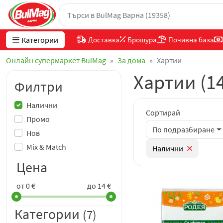
Категории
Доставка
Брошура
Почивна база
Онлайн супермаркет BulMag
За дома
Хартии
Хартии (1
Филтри
Налични
Сортирай
Промо
По подразбиране
Нов
Mix & Match
Налични
Цена
от 0 €
до 14 €
Категории
(7)