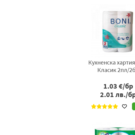
Кухненска хартия
Класик 2пл/2
1.03
€/бр
2.01
лв./б