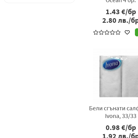
ZEBRA
1.43
€/бр
ZEWA
2.80
лв./б
БОЧКО
БЪЛГАРЕ
ЕМЕКА
ЛАРА
МИЛДЕ
ПЯСЪЧКО
РОДЕЯ
ТOFFLY
Бели сгънати сал
Ivona, 33/33
0.98
€/бр
1.92
лв./б