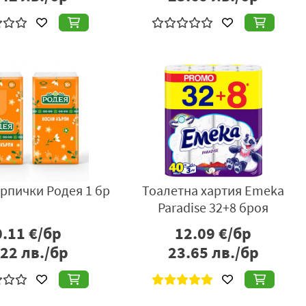
рпички Родея 1 бр
Тоалетна хартия Emeka
Paradise 32+8 броя
0.11
€/бр
12.09
€/бр
.22
лв./бр
23.65
лв./бр