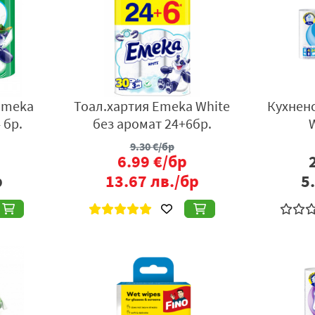
Emeka
Тоал.хартия Emeka White
Кухнен
 бр.
без аромат 24+6бр.
W
9.30
€/бр
6.99
€/бр
р
13.67
лв./бр
5