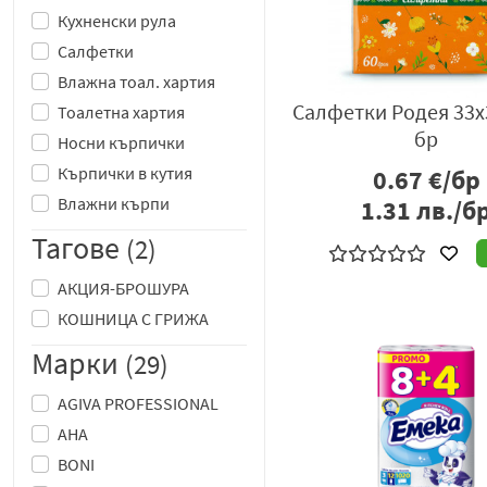
Кухненски рула
Салфетки
Влажна тоал. хартия
Салфетки Родея 33х
Тоалетна хартия
бр
Носни кърпички
Кърпички в кутия
0.67
€/бр
Влажни кърпи
1.31
лв./б
Тагове
(2)
АКЦИЯ-БРОШУРА
КОШНИЦА С ГРИЖА
Марки
(29)
AGIVA PROFESSIONAL
AHA
BONI