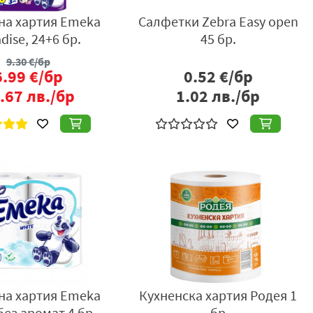
на хартия Emeka
Салфетки Zebra Easy open
dise, 24+6 бр.
45 бр.
9.30
€/бр
6.99
€/бр
0.52
€/бр
.67
лв./бр
1.02
лв./бр
на хартия Emeka
Кухненска хартия Родея 1
без аромат 4 бр
бр