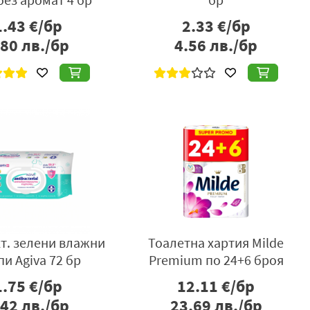
1.43
€/бр
2.33
€/бр
.80
лв./бр
4.56
лв./бр
т. зелени влажни
Тоалетна хартия Milde
и Agiva 72 бр
Premium по 24+6 броя
1.75
€/бр
12.11
€/бр
.42
лв./бр
23.69
лв./бр