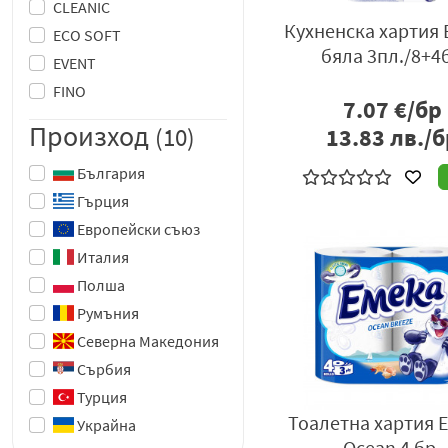
CLEANIC
Кухненска хартия
ECO SOFT
бяла 3пл./8+4
EVENT
FINO
7.07
€/бр
HAPPY
Произход
(10)
13.83
лв./б
IVONA
България
LUXICA
Гърция
MALIVA
Европейски съюз
NATURE OF AGIVA
Италия
OCEAN
Полша
PICK ME
Румъния
PLAY TIME
Северна Македония
RENKLI
Сърбия
SELPAK
Турция
SENSITIVE
Тоалетна хартия 
Украйна
SEPTONA
Ocean 4 бр.