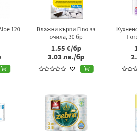
Aloe 120
Влажни кърпи Fino за
Кухнен
очила, 30 бр
Fore
1.55
€/бр
р
3.03
лв./бр
2