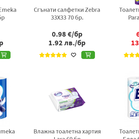
 Emeka
Сгънати салфетки Zebra
Тоалет
бр
33X33 70 бр.
Para
0.98
€/бр
р
1.92
лв./бр
13
Emeka
Влажна тоалетна хартия
Тоалет
Lara 60 бр
Бяла 