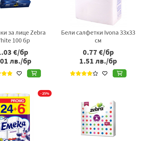
ки за лице Zebra
Бели салфетки Ivona 33х33
hite 100 бр
см
1.03
€/бр
0.77
€/бр
.01
лв./бр
1.51
лв./бр
- 25%