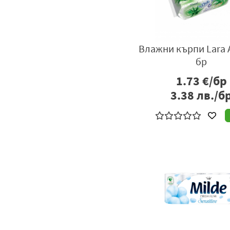
Влажни кърпи Lara 
бр
1.73
€/бр
3.38
лв./б