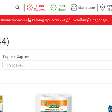
1388
173
Ре
Магазини
Промо
Нови
В
Лични промоции
BulMag Приложение
Коктейли
Сладоледи
44)
Търси в Хартии