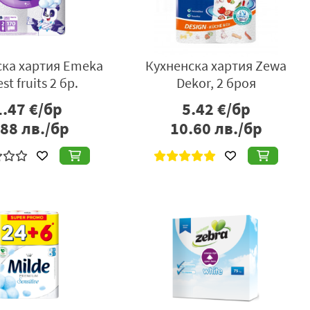
ска хартия Emeka
Кухненска хартия Zewa
st fruits 2 бр.
Dekor, 2 броя
1.47
€/бр
5.42
€/бр
.88
лв./бр
10.60
лв./бр