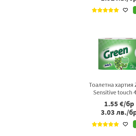
Тоалетна хартия 
Sensitive touch 
1.55
€/бр
3.03
лв./б