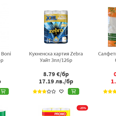
 Boni
Кухненска хартия Zebra
Салфет
бр
Уайт 3пл/12бр
8.79
€/бр
р
17.19
лв./бр
1
- 25%