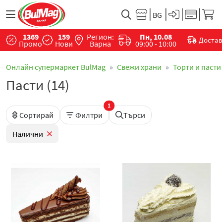
1369
159
Регион:
Пн, 10.08
Доста
Промо
Нови
Варна
09:00 - 10:00
Онлайн супермаркет BulMag
Свежи храни
Торти и пасти
Пасти (14)
1
Сортирай
Филтри
Търси
Налични