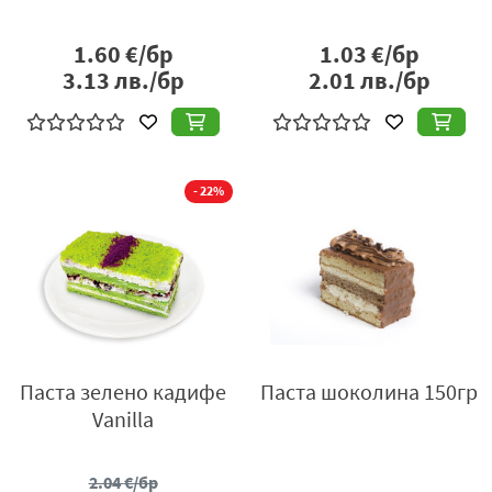
1.60
€/бр
1.03
€/бр
3.13
лв./бр
2.01
лв./бр
- 22%
Паста зелено кадифе
Паста шоколина 150гр
Vanilla
2.04
€/бр