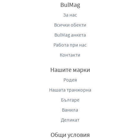
BulMag
За нас
Всички обекти
BulMag анкета
Работа при нас
Контакти
Нашите марки
Родея
Нашата транжорна
Българе
Ванила
Деликат
Общи условия