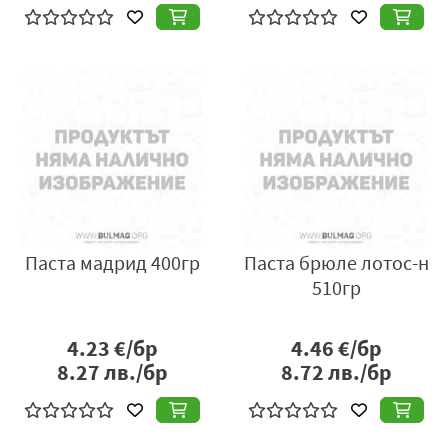
Паста мадрид 400гр
Паста брюле лотос-н
510гр
4.23
€/бр
4.46
€/бр
8.27
лв./бр
8.72
лв./бр