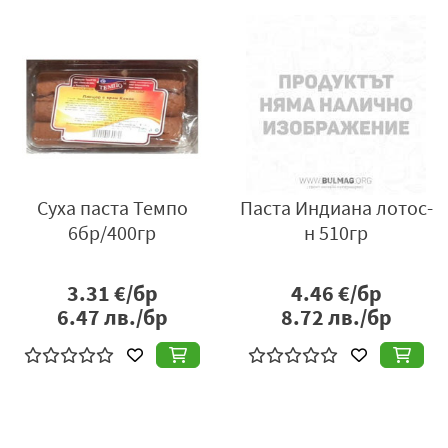
Суха паста Темпо
Паста Индиана лотос-
6бр/400гр
н 510гр
3.31
€/бр
4.46
€/бр
6.47
лв./бр
8.72
лв./бр