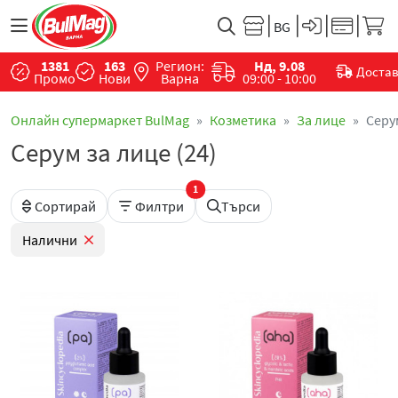
1381
163
Регион:
Нд, 9.08
Доста
Промо
Нови
Варна
09:00 - 10:00
Онлайн супермаркет BulMag
Козметика
За лице
Серу
Серум за лице (24)
1
Сортирай
Филтри
Търси
Налични