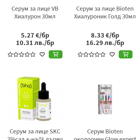
Серум за лице VB
Серум за лице Bioten
Хиалурон 30мл
Хиалуроник Голд 30мл
5.27
€/бр
8.33
€/бр
10.31
лв./бр
16.29
лв./бр
Серум за лице SKC
Серум Bioten
2%сал.к-на/Ч.дърво
околоочен Glow expert