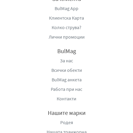
BulMag App
Клиентска Карта
Колко струва?
Лични промоции
BulMag
За нас
Всички обекти
BulMag анкета
Работа при нас
Контакти
Нашите марки
Родея
Нашата транжорна