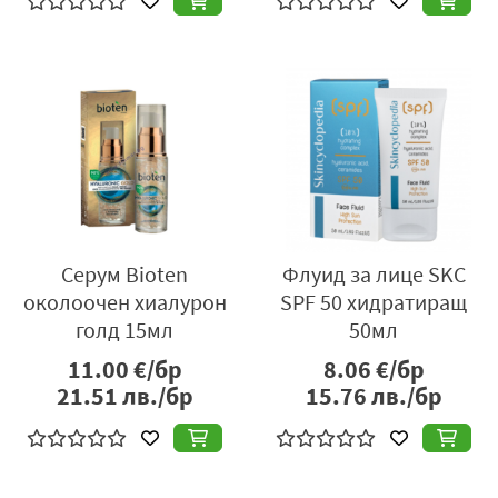
Серум Bioten
Флуид за лице SKC
околоочен хиалурон
SPF 50 хидратиращ
голд 15мл
50мл
11.00
€/бр
8.06
€/бр
21.51
лв./бр
15.76
лв./бр