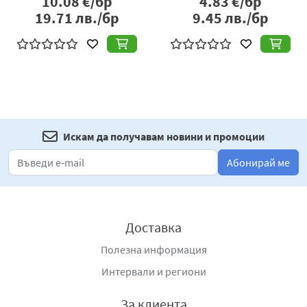
10.08
€/бр
4.83
€/бр
19.71
лв./бр
9.45
лв./бр
Искам да получавам новини и промоции
Абонирай ме
Доставка
Полезна информация
Интервали и региони
За клиента