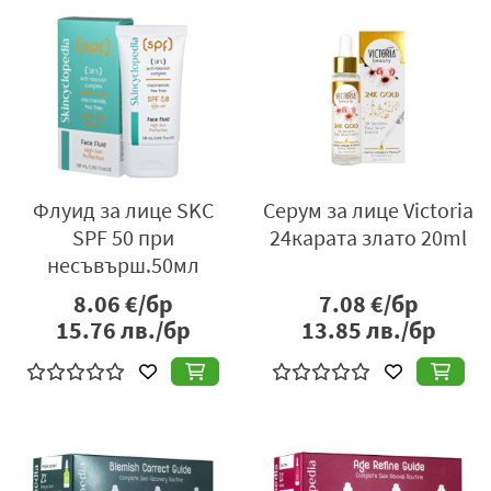
Флуид за лице SKC
Серум за лице Victoria
SPF 50 при
24карата злато 20ml
несъвърш.50мл
8.06
€/бр
7.08
€/бр
15.76
лв./бр
13.85
лв./бр