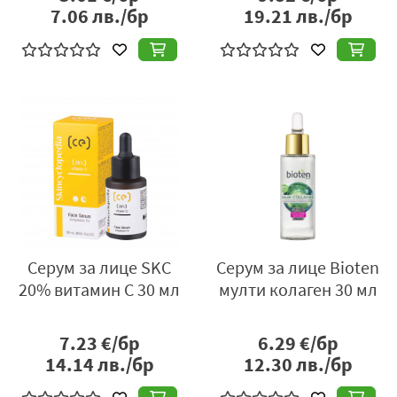
7.06
лв./бр
19.21
лв./бр
Серум за лице SKC
Серум за лице Bioten
20% витамин C 30 мл
мулти колаген 30 мл
7.23
€/бр
6.29
€/бр
14.14
лв./бр
12.30
лв./бр