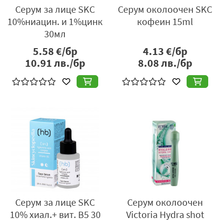
Серум за лице SKC
Серум околоочен SKC
10%ниацин. и 1%цинк
кофеин 15ml
30мл
5.58
€/бр
4.13
€/бр
10.91
лв./бр
8.08
лв./бр
Серум за лице SKC
Серум околоочен
10% хиал.+ вит. B5 30
Victoria Hydra shot