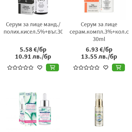
Серум за лице манд./
Серум за лице
полих.кисел.5%+въг.30m
серам.компл.3%+кол.ов
30ml
5.58
€/бр
6.93
€/бр
10.91
лв./бр
13.55
лв./бр