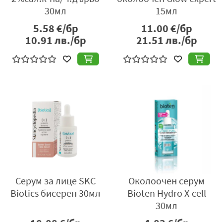
30мл
15мл
5.58
€/бр
11.00
€/бр
10.91
лв./бр
21.51
лв./бр
Серум за лице SKC
Околоочен серум
Biotics бисерен 30мл
Bioten Hydro X-cell
30мл