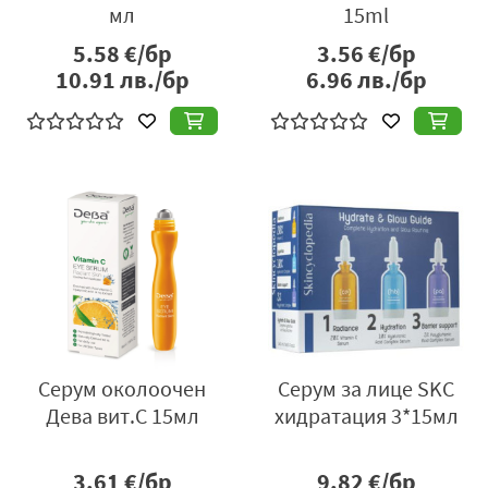
мл
15ml
5.58
€/бр
3.56
€/бр
10.91
лв./бр
6.96
лв./бр
Серум околоочен
Серум за лице SKC
Дева вит.С 15мл
хидратация 3*15мл
3.61
€/бр
9.82
€/бр