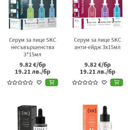
Серум за лице SKC
Серум за лице SKC
несъвършенства
анти-ейдж 3х15мл
3*15мл
9.82
€/бр
9.82
€/бр
19.21
лв./бр
19.21
лв./бр