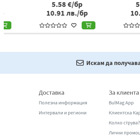
9.82
€/бр
10.08
€/б
19.21
лв./бр
19.71
лв./
Искам да получав
Доставка
За клиента
Полезна информация
BulMag App
Интервали и региони
Клиентска Ка
Колко струва?
Лични промо