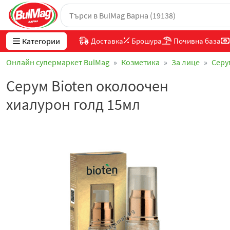
Категории
Доставка
Брошура
Почивна база
Онлайн супермаркет BulMag
Козметика
За лице
Серу
Серум Bioten околоочен
хиалурон голд 15мл