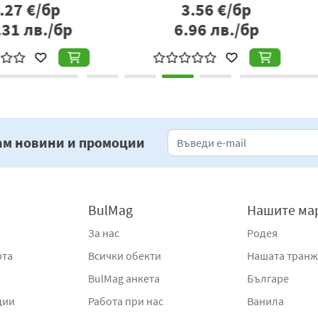
р
9.82
€/бр
бр
19.21
лв./бр
2
ам новини и промоции
BulMag
Нашите ма
За нас
Родея
рта
Всички обекти
Нашата тран
BulMag анкета
Българе
ции
Работа при нас
Ванила