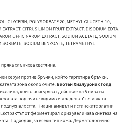
L, GLYCERIN, POLYSORBATE 20, METHYL GLUCETH-10,
 EXTRACT, CITRUS LIMON FRUIT EXTRACT, DISODIUM EDTA,
ARUM OFFICINARUM EXTRACT, SODIUM ACETATE, SODIUM
UM SORBATE, SODIUM BENZOATE, TETRAMETHYL
и пряка слънчева светлина.
ен серум против бръчки, който таргетира бръчки,
катната зона около очите.
Биотен Хиалуроник Голд
селина, които осигуряват действие на 5 нива на
я зоната под очите видимо изгладена. Съставката
и подпухналостта. Ниацинамидът и истинските златни
 Екстрактът от ферментирал ориз увеличава синтеза на
жата. Подходящ за всеки тип кожа. Дерматологично