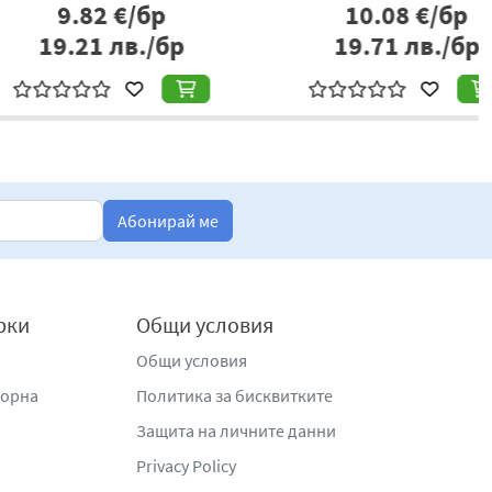
11.00
€/бр
8.06
€/бр
1.51
лв./бр
15.76
лв./бр
Абонирай ме
рки
Общи условия
Общи условия
жорна
Политика за бисквитките
Защита на личните данни
Privacy Policy