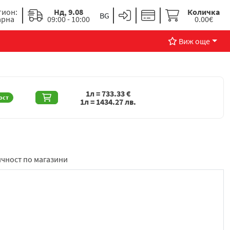
гион:
Нд, 9.08
Количка
арна
09:00 - 10:00
0.00€
Виж още
1л =
733.33
€
ост
1л =
1434.27
лв.
чност по магазини