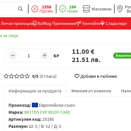
1358
184
Ре
Магазини
Промо
Нови
В
Лични промоции
BulMag Приложение
Коктейли
Сладоледи
м за лице
11.00
€
БР
В наличн
21.51
лв.
0/5
(0 гласа)
Добави в любими
Информация за продукта
Мнения от клиенти
Нали
Произход:
Европейски съюз
Марка:
BIOTEN EXP BODY CARE
Артикулен код:
25185
Размери:
Ш: 5 / В: 12 / Д: 5