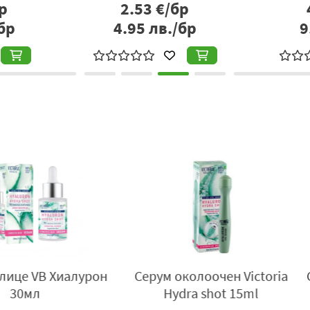
р
2.53
€/бр
Серум Bioten околоочен Хиалурон Голд 15 мл
е отличен из
бр
4.95
лв./бр
9
изглаждащ ефект и по-озарен поглед. Той съчетава модер
зона свежа, еластична и видимо по-млада.
Начин на употреба:
Нанасяйте сутрин и вечер върху около
към външния.
 Biotics
Серум за лице SKC
Серум 
мл
хидратация 3*15мл
хиал