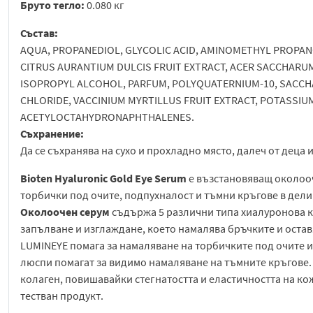
Бруто тегло:
0.080 кг
Състав:
AQUA, PROPANEDIOL, GLYCOLIC ACID, AMINOMETHYL PROPANO
CITRUS AURANTIUM DULCIS FRUIT EXTRACT, ACER SACCHARUM
ISOPROPYL ALCOHOL, PARFUM, POLYQUATERNIUM-10, SACCH
CHLORIDE, VACCINIUM MYRTILLUS FRUIT EXTRACT, POTASSI
ACETYLOCTAHYDRONAPHTHALENES.
Съхранение:
Да се съхранява на сухо и прохладно място, далеч от деца 
Bioten Hyaluronic Gold Eye Serum
е възстановяващ околооч
торбички под очите, подпухналост и тъмни кръгове в дели
Околоочен серум
съдържа 5 различни типа хиалуронова ки
запълване и изглаждане, което намалява бръчките и остав
LUMINEYE помага за намаляване на торбичките под очите 
люспи помагат за видимо намаляване на тъмните кръгове.
колаген, повишавайки стегнатостта и еластичността на ко
тестван продукт.