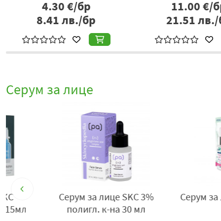
4.30
€/бр
11.00
€/б
8.41
лв./бр
21.51
лв./
Серум за лице
a
Серум за лице SKC анти-
Серум за лице SKC
ейдж 3х15мл
бисерен 30