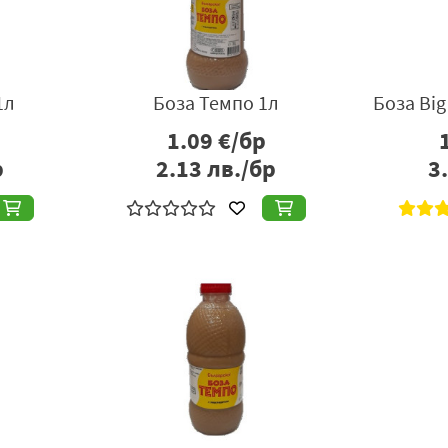
1л
Боза Темпо 1л
Боза Big
1.09
€/бр
р
2.13
лв./бр
3