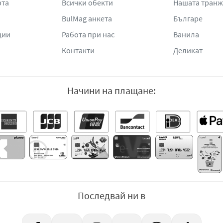
рта
Всички обекти
Нашата тран
BulMag анкета
Българе
ции
Работа при нас
Ванила
Контакти
Деликат
Начини на плащане:
Последвай ни в