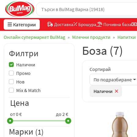
Категории
Доставка
Брошура
Почивна база
Онлайн супермаркет BulMag
Млечни продукти
Напитки
Боза (7)
Филтри
Налични
Сортирай
Промо
По подразбиране
Нов
Mix & Match
Налични
Цена
от 0 €
до 2 €
Марки
(1)