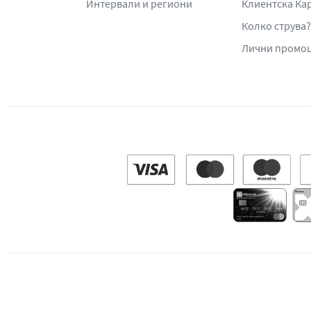
Интервали и региони
Клиентска Ка
Колко струва?
Лични промо