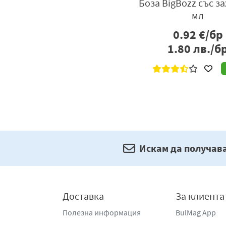
Боза BigBozz със за
мл
0.92
€/бр
1.80
лв./б
Искам да получав
Доставка
За клиента
Полезна информация
BulMag App