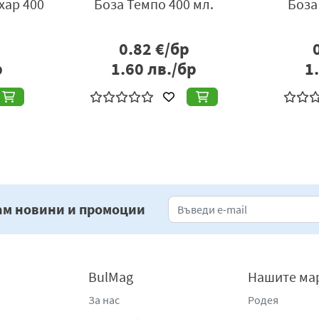
хар 400
Боза Темпо 400 мл.
Боза
0.82
€/бр
р
1.60
лв./бр
1
««
«
1
»
»»
ам новини и промоции
BulMag
Нашите ма
За нас
Родея