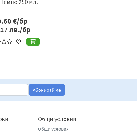
 Темпо 250 мл.
0.60
€/бр
.17
лв./бр
Абонирай ме
рки
Общи условия
Общи условия