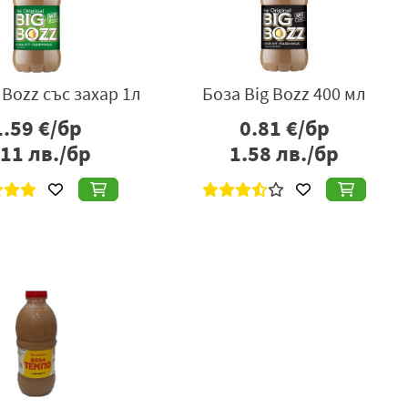
 Bozz със захар 1л
Боза Big Bozz 400 мл
1.59
€/бр
0.81
€/бр
.11
лв./бр
1.58
лв./бр