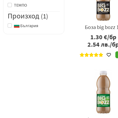
ТЕМПО
Произход
(1)
България
Боза big bozz 
1.30
€/бр
2.54
лв./б