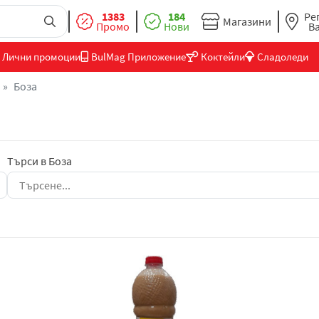
1383
184
Ре
Магазини
Промо
Нови
В
Лични промоции
BulMag Приложение
Коктейли
Сладоледи
Боза
Търси в Боза