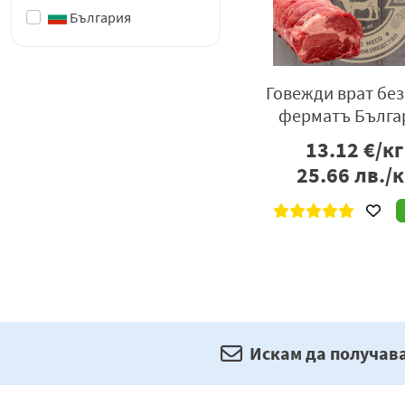
България
Говежди врат без
ферматъ Бълга
13.12
€/кг
25.66
лв./к
Искам да получав