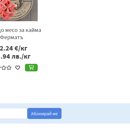
о месо за кайма
Ферматъ
2.24
€/кг
.94
лв./кг
Абонирай ме