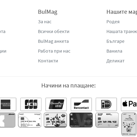
BulMag
Нашите ма
За нас
Родея
рта
Всички обекти
Нашата тран
BulMag анкета
Българе
ции
Работа при нас
Ванила
Контакти
Деликат
Начини на плащане: