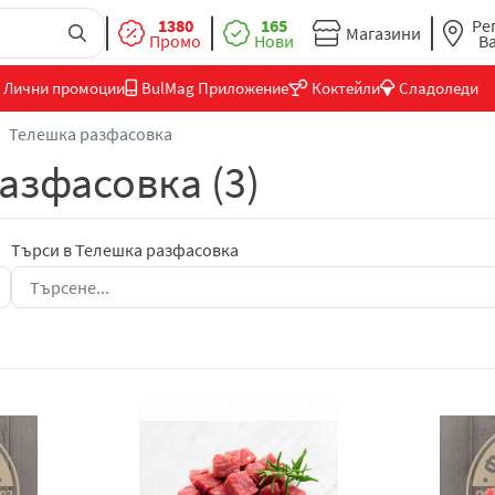
1380
165
Ре
Магазини
Промо
Нови
В
Лични промоции
BulMag Приложение
Коктейли
Сладоледи
Телешка разфасовка
азфасовка (3)
Търси в Телешка разфасовка