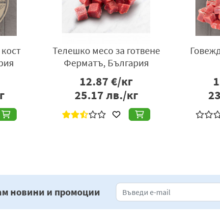
 кост
Телешко месо за готвене
Говежд
рия
Ферматъ, България
12.87
€/кг
1
г
25.17
лв./кг
23
««
«
1
»
»»
ам новини и промоции