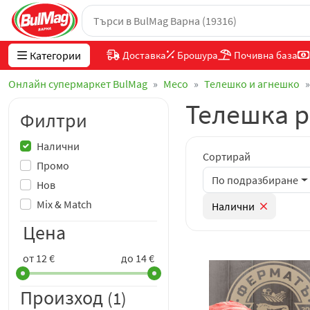
Категории
Доставка
Брошура
Почивна база
Онлайн супермаркет BulMag
Месo
Телешко и агнешко
Телешка р
Филтри
Налични
Сортирай
Промо
По подразбиране
Нов
Mix & Match
Налични
Цена
от 12 €
до 14 €
Произход
(1)