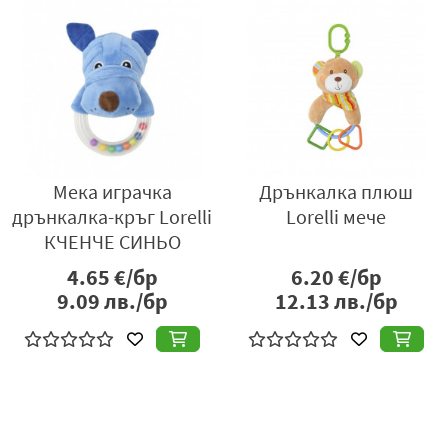
Мека играчка
Дрънкалка плюш
дрънкалка-кръг Lorelli
Lorelli мече
КЧЕНЧЕ СИНЬО
4.65
€/бр
6.20
€/бр
9.09
лв./бр
12.13
лв./бр