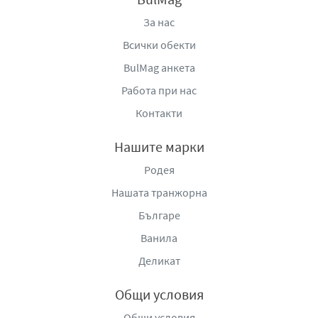
За нас
Всички обекти
BulMag анкета
Работа при нас
Контакти
Нашите марки
Родея
Нашата транжорна
Българе
Ванила
Деликат
Общи условия
Общи условия