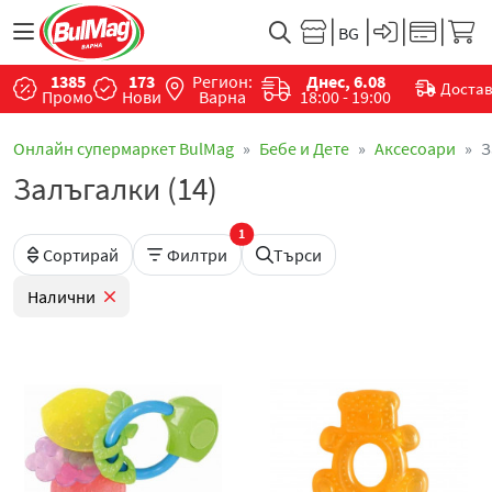
1385
173
Регион:
Днес, 6.08
Доста
Промо
Нови
Варна
18:00 - 19:00
Онлайн супермаркет BulMag
Бебе и Дете
Аксесоари
З
Залъгалки (14)
1
Сортирай
Филтри
Търси
Налични