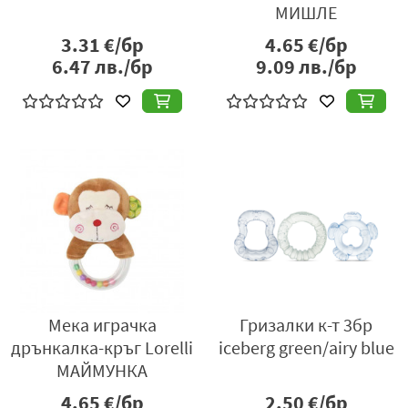
МИШЛЕ
3.31
€/бр
4.65
€/бр
6.47
лв./бр
9.09
лв./бр
Мека играчка
Гризалки к-т 3бр
дрънкалка-кръг Lorelli
iceberg green/airy blue
МАЙМУНКА
4.65
€/бр
2.50
€/бр