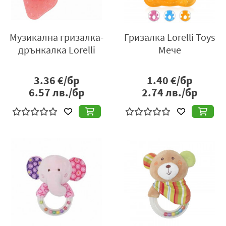
Музикална гризалка-
Гризалка Lorelli Toys
дрънкалка Lorelli
Мече
3.36
€/бр
1.40
€/бр
6.57
лв./бр
2.74
лв./бр