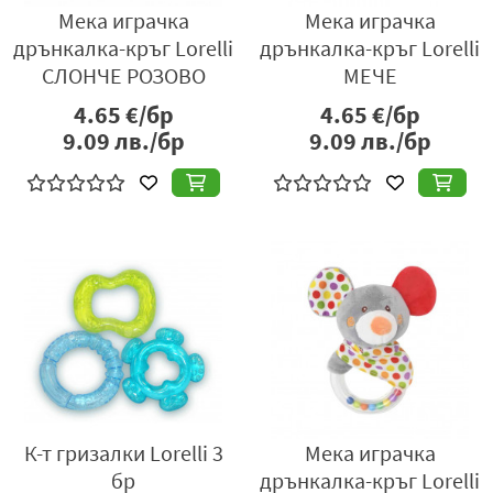
Мека играчка
Мека играчка
дрънкалка-кръг Lorelli
дрънкалка-кръг Lorelli
СЛОНЧЕ РОЗОВО
МЕЧЕ
4.65
€/бр
4.65
€/бр
9.09
лв./бр
9.09
лв./бр
К-т гризалки Lorelli 3
Мека играчка
бр
дрънкалка-кръг Lorelli