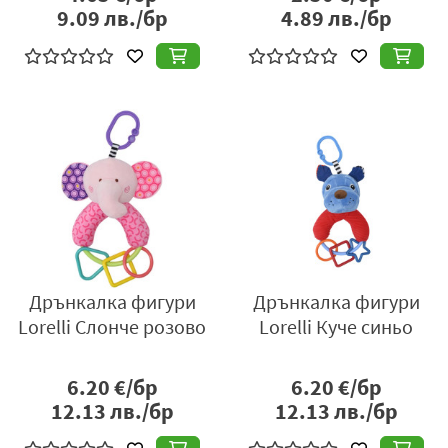
9.09
лв./бр
4.89
лв./бр
Дрънкалка фигури
Дрънкалка фигури
Lorelli Слонче розово
Lorelli Куче синьо
6.20
€/бр
6.20
€/бр
12.13
лв./бр
12.13
лв./бр