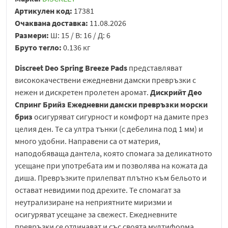
Артикулен код:
17381
Очаквана доставка:
11.08.2026
Размери:
Ш: 15 / В: 16 / Д: 6
Бруто тегло:
0.136 кг
Discreet Deo Spring Breeze
Pads
представляват
висококачествени ежедневни дамски превръзки с
нежен и дискретен пролетен аромат.
Дискрийт Део
Спринг Брийз Ежедневни дамски превръзки морски
бриз
осигуряват сигурност и комфорт на дамите през
целия ден. Те са ултра тънки (с дебелина под 1 мм) и
много удобни. Направени са от материя,
наподобяваща дантела, която спомага за деликатното
усещане при употребата им и позволява на кожата да
диша. Превръзките прилепват плътно към бельото и
остават невидими под дрехите. Те спомагат за
неутрализиране на неприятните миризми и
осигуряват усещане за свежест. Ежедневните
превръзки се отличават и със своята мултиформа,