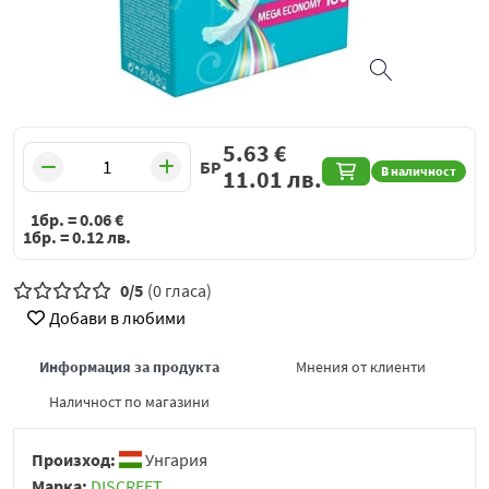
5.63
€
БР
В наличност
11.01
лв.
1бр. =
0.06
€
1бр. =
0.12
лв.
0/5
(0 гласа)
Добави в любими
Информация за продукта
Мнения от клиенти
Наличност по магазини
Произход:
Унгария
Марка:
DISCREET