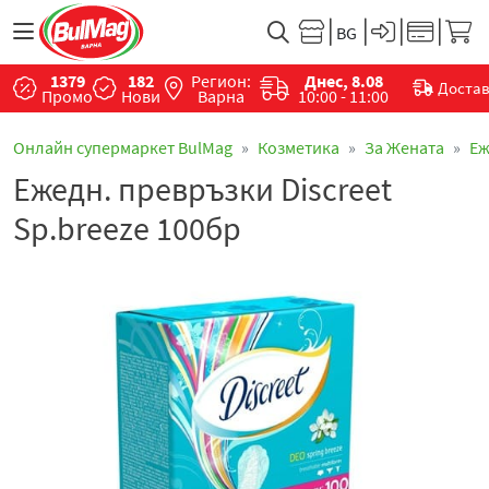
1379
182
Регион:
Днес, 8.08
Доста
Промо
Нови
Варна
10:00 - 11:00
Онлайн супермаркет BulMag
Козметика
За Жената
Еж
Ежедн. превръзки Discreet
Sp.breeze 100бр