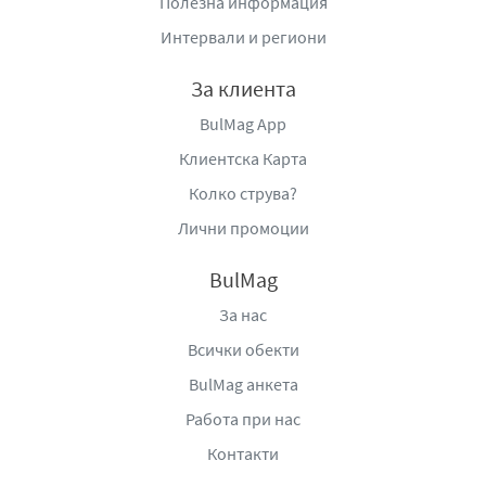
Полезна информация
Интервали и региони
За клиента
BulMag App
Клиентска Карта
Колко струва?
Лични промоции
BulMag
За нас
Всички обекти
BulMag анкета
Работа при нас
Контакти