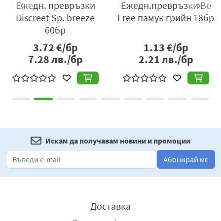
ки
Ежедн. превръзки
Ежедн.превръзки Be
бр
Discreet Sp. breeze
Free памук грийн 18бр
60бр
3.72
€/бр
1.13
€/бр
7.28
лв./бр
2.21
лв./бр
Искам да получавам новини и промоции
Абонирай ме
Доставка