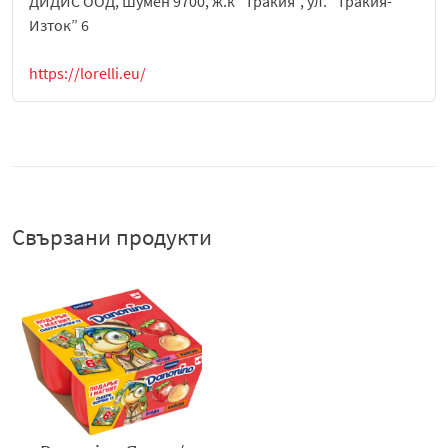
ДИДИС ООД, Шумен 9700, ж.к "Тракия", ул. "Тракия-
Изток” 6
https://lorelli.eu/
Свързани продукти