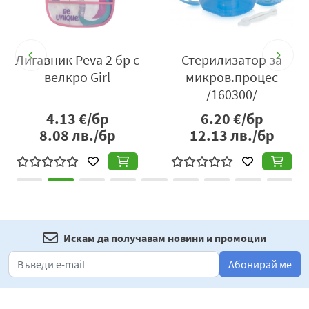
Лигавник Рeva 2 бр с
Стерилизатор за
велкро Girl
микров.процес
/160300/
4.13
€/бр
6.20
€/бр
8.08
лв./бр
12.13
лв./бр
Искам да получавам новини и промоции
Абонирай ме