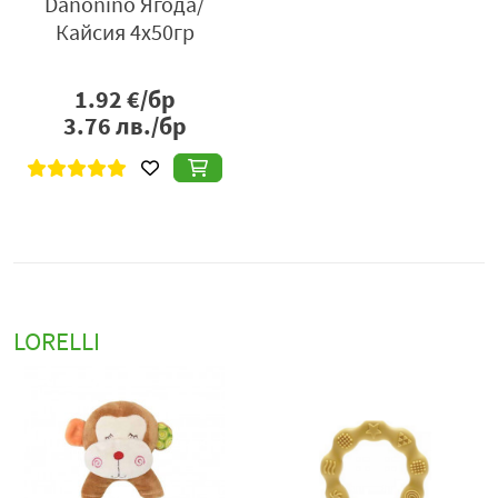
Danonino Ягода/
Кайсия 4х50гр
1.92
€/бр
3.76
лв./бр
LORELLI