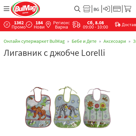
1362
184
Регион:
Сб, 8.08
Доста
Промо
Нови
Варна
09:00 - 10:00
Онлайн супермаркет BulMag
Бебе и Дете
Аксесоари
З
Лигавник с джобче Lorelli