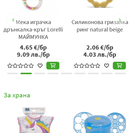
Мека играчка
Силиконова гризалка
Дрън
нкалка-кръг Lorelli
ринг natural beige
Lo
МАЙМУНКА
4.65
€/бр
2.06
€/бр
9.09
лв./бр
4.03
лв./бр
1
За храна