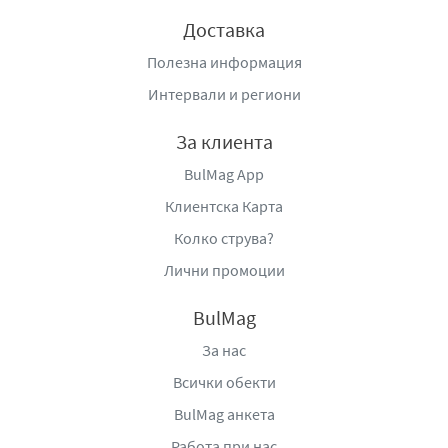
Доставка
Полезна информация
Интервали и региони
За клиента
BulMag App
Клиентска Карта
Колко струва?
Лични промоции
BulMag
За нас
Всички обекти
BulMag анкета
Работа при нас