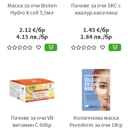
Маска за очи Bioten
Пачове за очи SKC с
Hydro X-cell 5,5мл
хиалур.киселина
2.12
€/бр
1.45
€/бр
4.15
лв./бр
2.84
лв./бр
Пачове за очи VB
Колагенова маска
витамин С 60бр
Purederm за очи 18гр