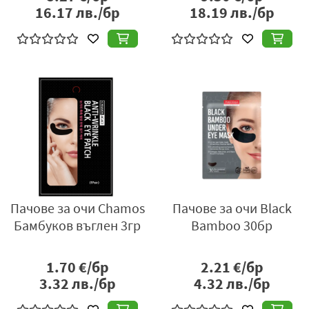
16.17
лв./бр
18.19
лв./бр
Пачове за очи Chamos
Пачове за очи Black
Бамбуков въглен 3гр
Bamboo 30бр
1.70
€/бр
2.21
€/бр
3.32
лв./бр
4.32
лв./бр