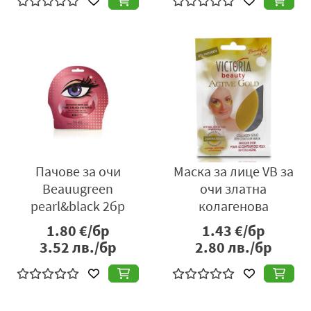
Пачове за очи
Маска за лице VB за
Beauugreen
очи златна
pearl&black 2бр
колагенова
1.80
€/бр
1.43
€/бр
3.52
лв./бр
2.80
лв./бр