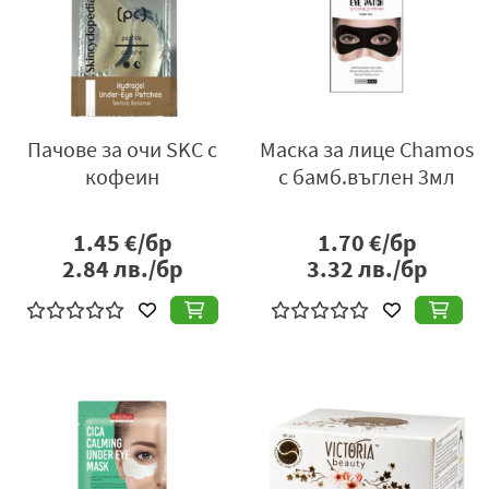
Пачове за очи SKC с
Маска за лице Chamos
кофеин
с бамб.въглен 3мл
1.45
€/бр
1.70
€/бр
2.84
лв./бр
3.32
лв./бр