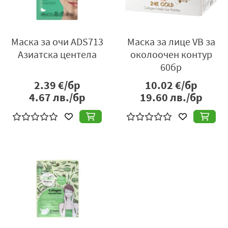
Маска за очи ADS713
Маска за лице VB за
Азиатска центела
околоочен контур
60бр
2.39
€/бр
10.02
€/бр
4.67
лв./бр
19.60
лв./бр