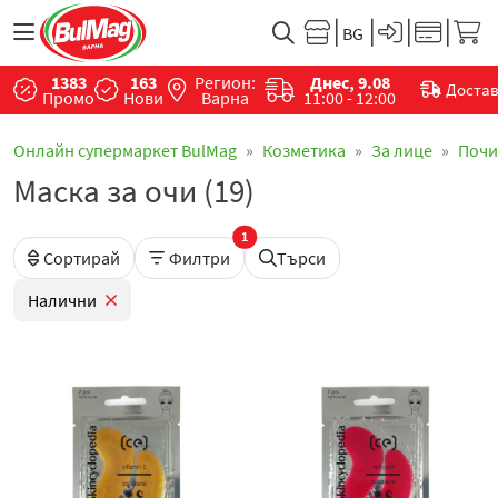
1383
163
Регион:
Днес, 9.08
Доста
Промо
Нови
Варна
11:00 - 12:00
Онлайн супермаркет BulMag
Козметика
За лице
Почи
Маска за очи (19)
1
Сортирай
Филтри
Търси
Налични