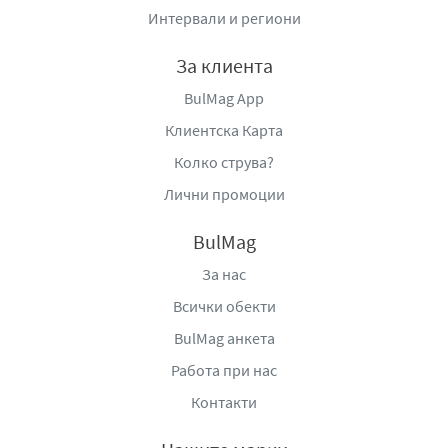
Интервали и региони
За клиента
BulMag App
Клиентска Карта
Колко струва?
Лични промоции
BulMag
За нас
Всички обекти
BulMag анкета
Работа при нас
Контакти