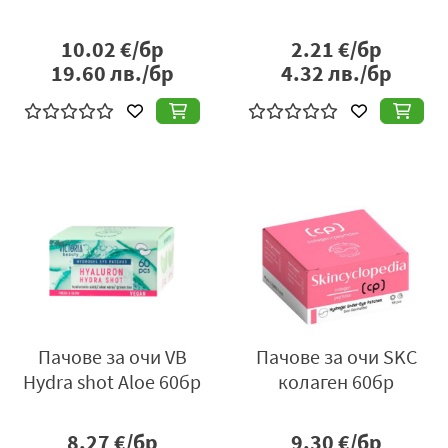
10.02
€/бр
2.21
€/бр
19.60
лв./бр
4.32
лв./бр
Пачове за очи VB
Пачове за очи SKC
Hydra shot Aloe 60бр
колаген 60бр
8.27
€/бр
9.30
€/бр