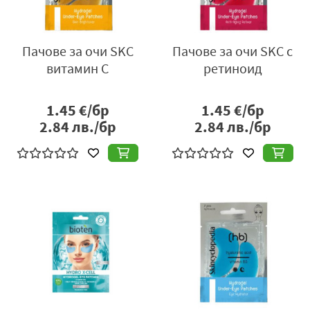
Пачове за очи SKC
Пачове за очи SKC с
витамин C
ретиноид
1.45
€/бр
1.45
€/бр
2.84
лв./бр
2.84
лв./бр