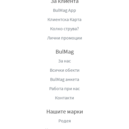
За клиента
BulMag App
Клиентска Карта
Колко струва?
Лични промоции
BulMag
За нас
Всички обекти
BulMag анкета
Работа при нас
Контакти
Нашите марки
Родея