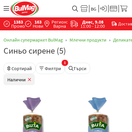
1383
163
Регион:
Днес, 9.08
Доста
Промо
Нови
Варна
11:00 - 12:00
Онлайн супермаркет BulMag
Млечни продукти
Деликат
Синьо сирене (5)
1
Сортирай
Филтри
Търси
Налични