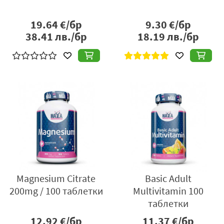
19.64
€/бр
9.30
€/бр
38.41
лв./бр
18.19
лв./бр
Magnesium Citrate
Basic Adult
200mg / 100 таблетки
Multivitamin 100
таблетки
12.92
€/бр
11.37
€/бр