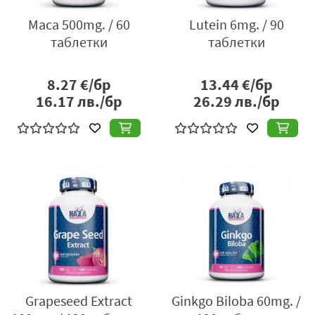
Maca 500mg. / 60
Lutein 6mg. / 90
таблетки
таблетки
8.27
€/бр
13.44
€/бр
16.17
лв./бр
26.29
лв./бр
Grapeseed Extract
Ginkgo Biloba 60mg. /