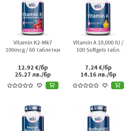
Vitamin K2-Mk7
Vitamin A 10,000 IU /
100mcg / 60 таблетки
100 Softgels табл.
12.92
€/бр
7.24
€/бр
25.27
лв./бр
14.16
лв./бр