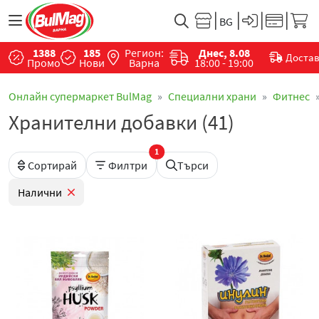
1388
185
Регион:
Днес, 8.08
Доста
Промо
Нови
Варна
18:00 - 19:00
Онлайн супермаркет BulMag
Специални храни
Фитнес
Хранителни добавки (41)
1
Сортирай
Филтри
Търси
Налични