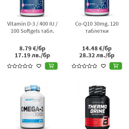
Vitamin D-3 / 400 IU /
Co-Q10 30mg. 120
100 Softgels табл.
таблетки
8.79
€/бр
14.48
€/бр
17.19
лв./бр
28.32
лв./бр