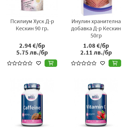
Псилиум Хуск Д-р
Инулин хранителна
Кескин 90 гр.
добавка Д-р Кескин
50гр
2.94
€/бр
1.08
€/бр
5.75
лв./бр
2.11
лв./бр