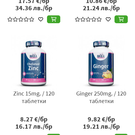
17.57
€/бр
10.86
€/бр
34.36
лв./бр
21.24
лв./бр
Zinc 15mg. / 120
Ginger 250mg. / 120
таблетки
таблетки
8.27
€/бр
9.82
€/бр
16.17
лв./бр
19.21
лв./бр