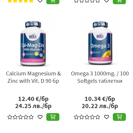
Calcium Magnesium &
Omega 3 1000mg. / 100
Zinc with Vit. D 90 бр
Softgels таблетки
12.40
€/бр
10.34
€/бр
24.25
лв./бр
20.22
лв./бр