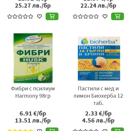
25.27
лв./бр
22.24
лв./бр
Фибри с псилиум
Пастили с мед и
Harmony 98гр
лимон Биохерба 12
таб.
6.91
€/бр
2.33
€/бр
13.51
лв./бр
4.56
лв./бр