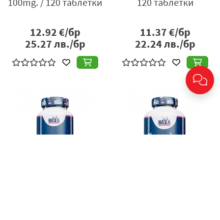
100mg. / 120 таблетки
120 таблетки
12.92
€/бр
11.37
€/бр
25.27
лв./бр
22.24
лв./бр
Echinacea 250mg. / 60
Хром пиколинат
таблетки
200mcg. 100 таблетки