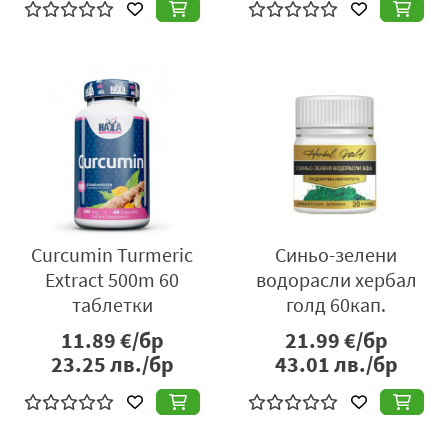
Curcumin Turmeric
Синьо-зелени
Extract 500m 60
водорасли хербал
таблетки
голд 60кап.
11.89
€/бр
21.99
€/бр
23.25
лв./бр
43.01
лв./бр