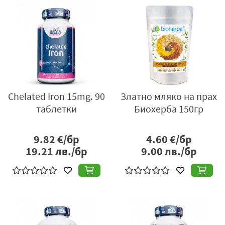
Chelated Iron 15mg. 90
Златно мляко на прах
таблетки
Биохерба 150гр
9.82
€/бр
4.60
€/бр
19.21
лв./бр
9.00
лв./бр