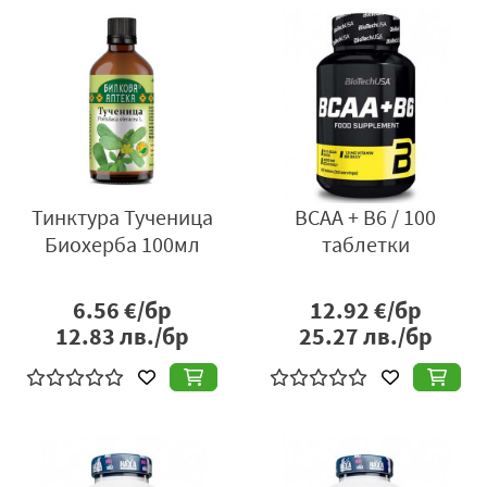
Тинктура Тученица
BCAA + B6 / 100
Биохерба 100мл
таблетки
6.56
€/бр
12.92
€/бр
12.83
лв./бр
25.27
лв./бр