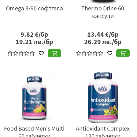
Omega 3/90 софтгела
Thermo Drine 60
капсули
9.82
€/бр
13.44
€/бр
19.21
лв./бр
26.29
лв./бр
Food Based Men's Multi
Antioxidant Complex
60 таблетки
120 таблетки