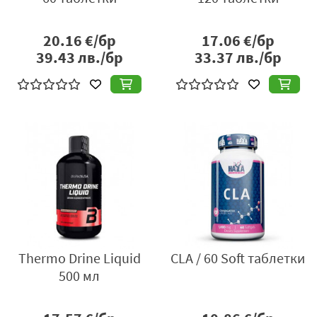
20.16
€/бр
17.06
€/бр
39.43
лв./бр
33.37
лв./бр
Thermo Drine Liquid
CLA / 60 Soft таблетки
500 мл