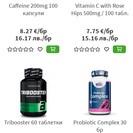
Caffeine 200mg 100
Vitamin C with Rose
капсули
Hips 500mg / 100 табл.
8.27
€/бр
7.75
€/бр
16.17
лв./бр
15.16
лв./бр
Tribooster 60 таблетки
Probiotic Complex 30
бр