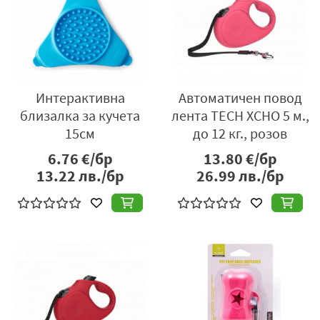
Интерактивна
Автоматичен повод
близалка за кучета
лента TECH XCHO 5 м.,
15см
до 12 кг., розов
6.76
€/бр
13.80
€/бр
13.22
лв./бр
26.99
лв./бр