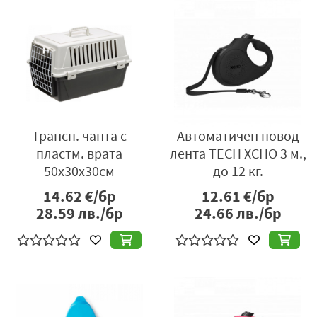
Трансп. чанта с
Автоматичен повод
пластм. врата
лента TECH XCHO 3 м.,
50х30х30см
до 12 кг.
14.62
€/бр
12.61
€/бр
28.59
лв./бр
24.66
лв./бр