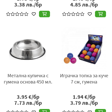
3.38
лв./бр
4.85
лв./бр
Метална купичка с
Играчка топка за куче
гумена основа 450 мл.
7 см, гумена
3.95
€/бр
1.94
€/бр
7.73
лв./бр
3.79
лв./бр