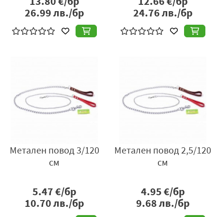
13.80
€/бр
12.66
€/бр
26.99
лв./бр
24.76
лв./бр
Метален повод 3/120
Метален повод 2,5/120
см
см
5.47
€/бр
4.95
€/бр
10.70
лв./бр
9.68
лв./бр