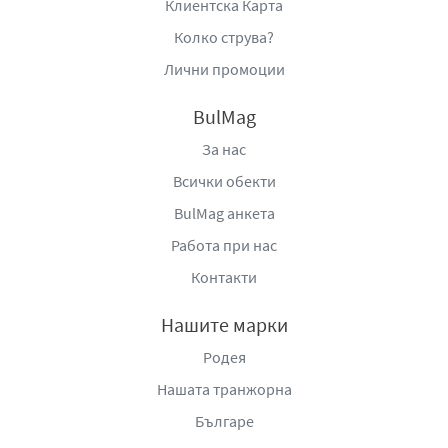
Клиентска Карта
Колко струва?
Лични промоции
BulMag
За нас
Всички обекти
BulMag анкета
Работа при нас
Контакти
Нашите марки
Родея
Нашата транжорна
Българе