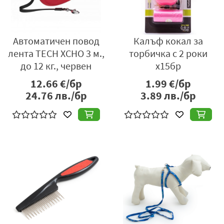
Автоматичен повод
Калъф кокал за
лента TECH XCHO 3 м.,
торбичка с 2 роки
до 12 кг., червен
х15бр
12.66
€/бр
1.99
€/бр
24.76
лв./бр
3.89
лв./бр