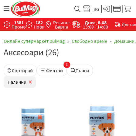
1381
182
Регион:
Днес, 8.08
Доста
Промо
Нови
Варна
13:00 - 14:00
Онлайн супермаркет BulMag
Свободно време
Домашни
Аксесоари (26)
1
Сортирай
Филтри
Търси
Налични