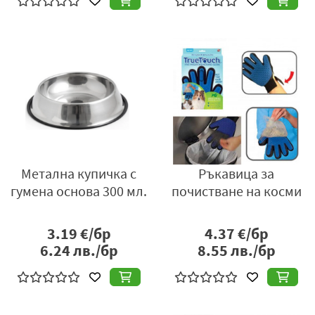
Метална купичка с
Ръкавица за
гумена основа 300 мл.
почистване на косми
3.19
€/бр
4.37
€/бр
6.24
лв./бр
8.55
лв./бр