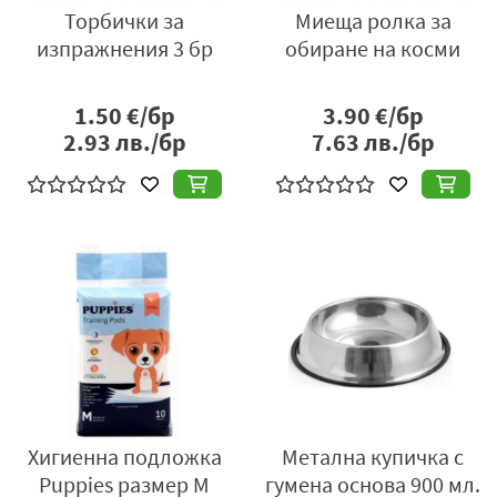
Торбички за
Миеща ролка за
изпражнения 3 бр
обиране на косми
1.50
€/бр
3.90
€/бр
2.93
лв./бр
7.63
лв./бр
Хигиенна подложка
Метална купичка с
Puppies размер M
гумена основа 900 мл.