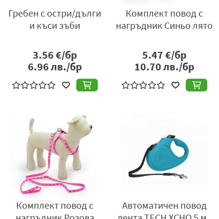
Гребен с остри/дълги
Комплект повод с
и къси зъби
нагръдник Синьо лято
3.56
€/бр
5.47
€/бр
6.96
лв./бр
10.70
лв./бр
Комплект повод с
Автоматичен повод
нагръдник Розова
лента TECH XCHO 5 м.,