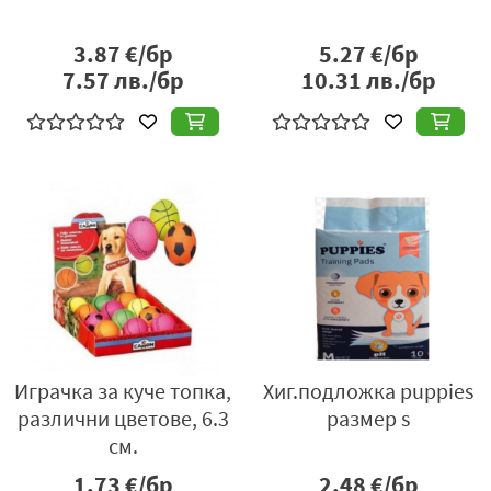
3.87
€/бр
5.27
€/бр
7.57
лв./бр
10.31
лв./бр
Играчка за куче топка,
Хиг.подложка puppies
различни цветове, 6.3
размер s
см.
1.73
€/бр
2.48
€/бр