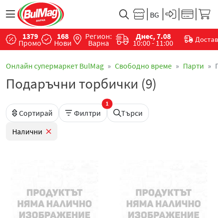
1379
168
Регион:
Днес, 7.08
Доста
Промо
Нови
Варна
10:00 - 11:00
Онлайн супермаркет BulMag
Свободно време
Парти
Подаръчни торбички (9)
1
Сортирай
Филтри
Търси
Налични