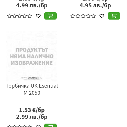
4.99
лв./бр
4.95
лв./бр
Торбичка UK Esential
M 2050
1.53
€/бр
2.99
лв./бр