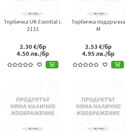
Торбичка UK Esential L
Торбичка подаръчна
2133
M
2.30
€/бр
2.53
€/бр
4.50
лв./бр
4.95
лв./бр