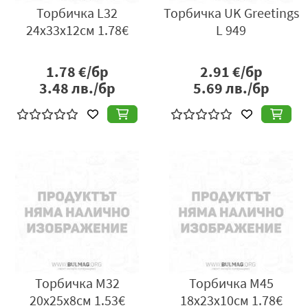
Торбичка L32
Торбичка UK Greetings
24х33х12см 1.78€
L 949
1.78
€/бр
2.91
€/бр
3.48
лв./бр
5.69
лв./бр
Торбичка M32
Торбичка M45
20х25х8см 1.53€
18х23х10см 1.78€