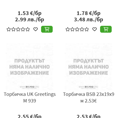
1.53
€/бр
1.78
€/бр
2.99
лв./бр
3.48
лв./бр
Торбичка UK Greetings
Торбичка BSB 23х19х9
M 939
м 2.53€
2.55
€/бр
2.53
€/бр