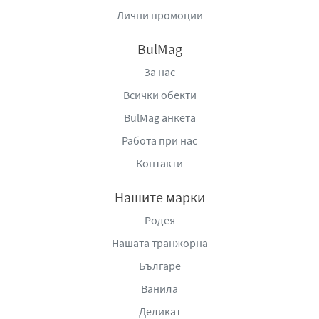
Лични промоции
BulMag
За нас
Всички обекти
BulMag анкета
Работа при нас
Контакти
Нашите марки
Родея
Нашата транжорна
Българе
Ванила
Деликат