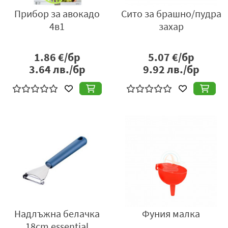
Прибор за авокадо
Сито за брашно/пудра
4в1
захар
1.86
€/бр
5.07
€/бр
3.64
лв./бр
9.92
лв./бр
Надлъжна белачка
Фуния малка
18cm essential