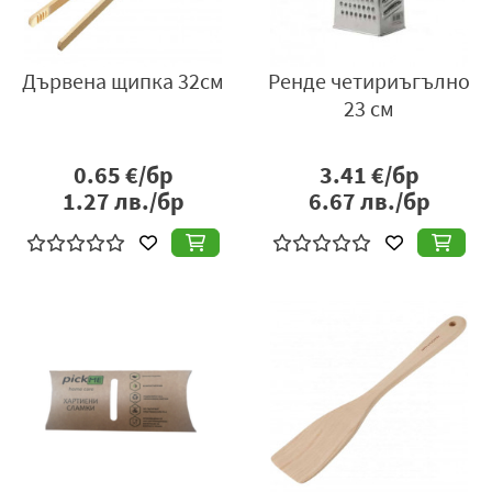
Дървена щипка 32см
Ренде четириъгълно
23 см
0.65
€/бр
3.41
€/бр
1.27
лв./бр
6.67
лв./бр