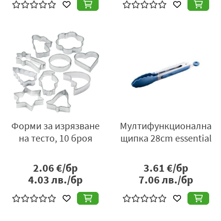
Форми за изрязване
Мултифункционална
на тесто, 10 броя
щипка 28cm essential
2.06
€/бр
3.61
€/бр
4.03
лв./бр
7.06
лв./бр