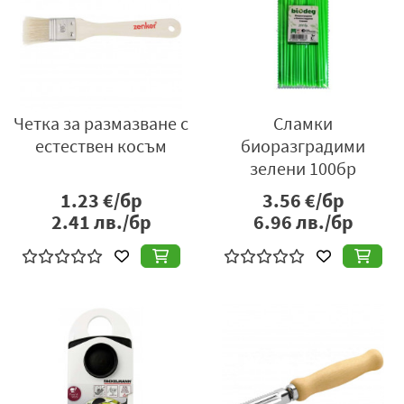
Четка за размазване с
Сламки
естествен косъм
биоразградими
зелени 100бр
1.23
€/бр
3.56
€/бр
2.41
лв./бр
6.96
лв./бр