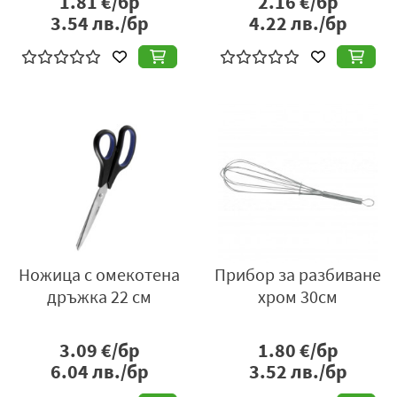
1.81
€/бр
2.16
€/бр
3.54
лв./бр
4.22
лв./бр
Ножица с омекотена
Прибор за разбиване
дръжка 22 см
хром 30см
3.09
€/бр
1.80
€/бр
6.04
лв./бр
3.52
лв./бр