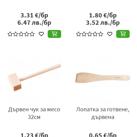
3.31
€/бр
1.80
€/бр
6.47
лв./бр
3.52
лв./бр
Дървен чук за месо
Лопатка за готвене,
32см
дървена
1.23
€/бр
0.65
€/бр