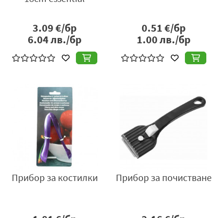
3.09
€/бр
0.51
€/бр
6.04
лв./бр
1.00
лв./бр
Прибор за костилки
Прибор за почистване