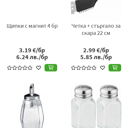
Щипки с магнит 4 бр
Четка + стъргало за
скара 22 см
3.19
€/бр
2.99
€/бр
6.24
лв./бр
5.85
лв./бр