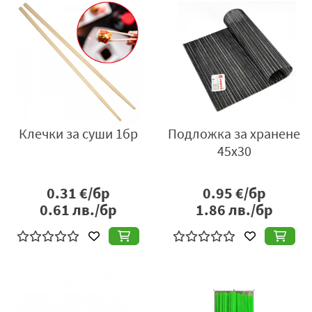
Клечки за суши 1бр
Подложка за хранене
45x30
0.31
€/бр
0.95
€/бр
0.61
лв./бр
1.86
лв./бр