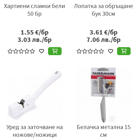
Хартиени сламки бели
Лопатка за обръщане
50 бр
бук 30см
1.55
€/бр
3.61
€/бр
3.03
лв./бр
7.06
лв./бр
Уред за заточване на
Белачка метална 15
ножове/ножици
см