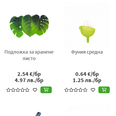
Подложка за хранене
Фуния средна
листо
2.54
€/бр
0.64
€/бр
4.97
лв./бр
1.25
лв./бр