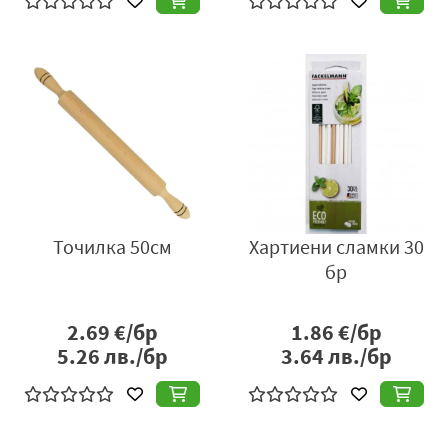
Точилка 50см
Хартиени сламки 30
бр
2.69
€/бр
1.86
€/бр
5.26
лв./бр
3.64
лв./бр