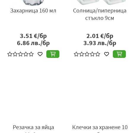
Захарница 160 мл
Солница/пиперница
стъкло 9см
3.51
€/бр
2.01
€/бр
6.86
лв./бр
3.93
лв./бр
Резачка за яйца
Клечки за хранене 10