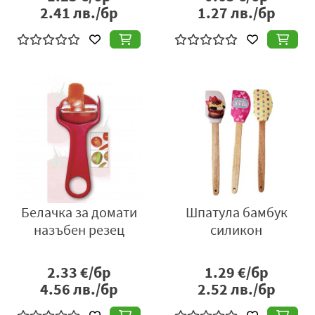
2.41
лв./бр
1.27
лв./бр
Белачка за домати
Шпатула бамбук
назъбен резец
силикон
2.33
€/бр
1.29
€/бр
4.56
лв./бр
2.52
лв./бр