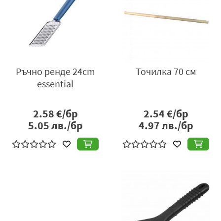
Ръчно ренде 24cm
Точилка 70 см
essential
2.58
€/бр
2.54
€/бр
5.05
лв./бр
4.97
лв./бр