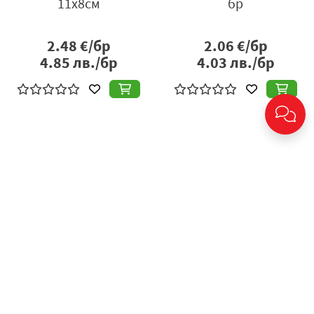
11x8см
бр
2.48
€/бр
2.06
€/бр
4.85
лв./бр
4.03
лв./бр
Поднос toya правоъг.
Поднос toya кръг
42/30 злато ku-176g
злато ф36 ku-175g