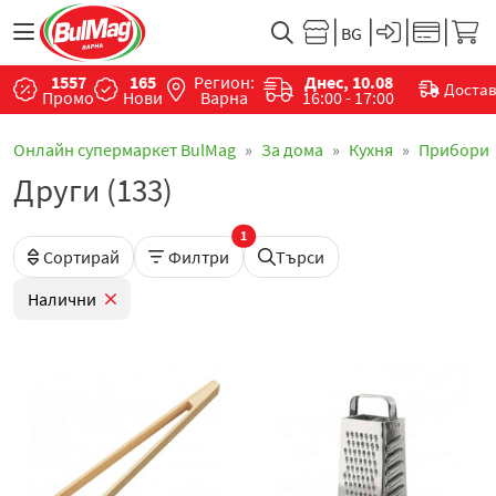
1557
165
Регион:
Днес, 10.08
Доста
Промо
Нови
Варна
16:00 - 17:00
Онлайн супермаркет BulMag
За дома
Кухня
Прибори
Други (133)
1
Сортирай
Филтри
Търси
Налични