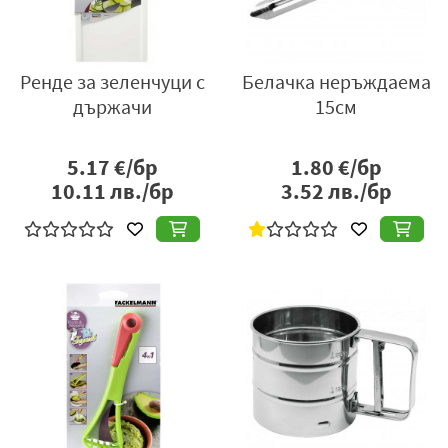
Ренде за зеленчуци с
Белачка неръждаема
държачи
15см
5.17
€/бр
1.80
€/бр
10.11
лв./бр
3.52
лв./бр