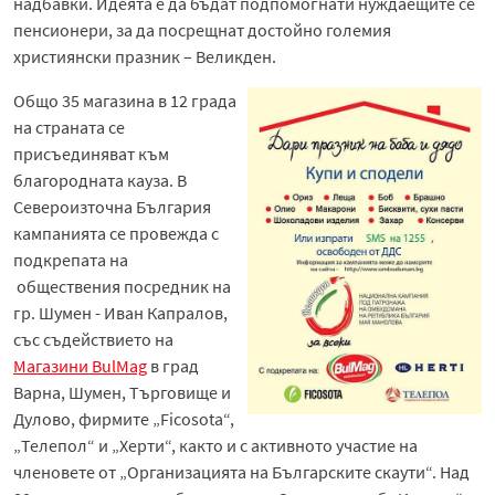
надбавки. Идеята е да бъдат подпомогнати нуждаещите се
пенсионери, за да посрещнат достойно големия
християнски празник – Великден.
Общо 35 магазина в 12 града
на страната се
присъединяват към
благородната кауза. В
Североизточна България
кампанията се провежда с
подкрепата на
обществения посредник на
гр. Шумен - Иван Капралов,
със съдействието на
Магазини BulMag
в град
Варна, Шумен, Търговище и
Дулово, фирмите „Ficosota“,
„Телепол“ и „Херти“, както и с активното участие на
членовете от „Организацията на Българските скаути“. Над