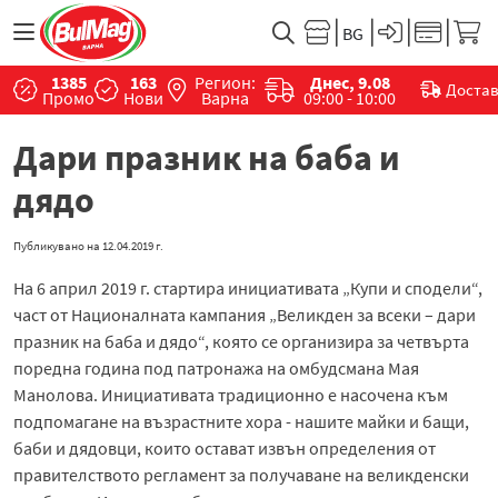
1385
163
Регион:
Днес, 9.08
Доста
Промо
Нови
Варна
09:00 - 10:00
Дари празник на баба и
дядо
Публикувано на
12.04.2019 г.
На 6 април 2019 г. стартира инициативата „Купи и сподели“,
част от Националната кампания „Великден за всеки – дари
празник на баба и дядо“, която се организира за четвърта
поредна година под патронажа на омбудсмана Мая
Манолова. Инициативата традиционно е насочена към
подпомагане на възрастните хора - нашите майки и бащи,
баби и дядовци, които остават извън определения от
правителството регламент за получаване на великденски