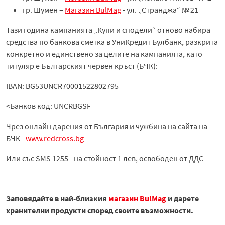
гр. Шумен –
Магазин BulMag
- ул. „Странджа“ № 21
Тази година кампанията „Купи и сподели“ отново набира
средства по банкова сметка в УниКредит Булбанк, разкрита
конкретно и единствено за целите на кампанията, като
титуляр е Българският червен кръст (БЧК):
IBAN: BG53UNCR70001522802795
<Банков код: UNCRBGSF
Чрез онлайн дарения от България и чужбина на сайта на
БЧК -
www.redcross.bg
Или със SMS 1255 - на стойност 1 лев, освободен от ДДС
Заповядайте в най-близкия
магазин BulMag
и дарете
хранителни продукти според своите възможности.