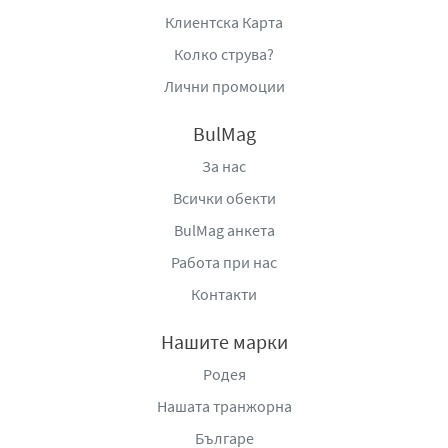
Клиентска Карта
Колко струва?
Лични промоции
BulMag
За нас
Всички обекти
BulMag анкета
Работа при нас
Контакти
Нашите марки
Родея
Нашата транжорна
Българе