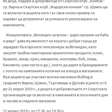
80 деца, лидери и доброволци от Скаутски клуб „Компас“
гр. Варна и Скаутски клуб „Мадарски конник“ гр. Шумен ще
се включат в акцията като със своя личен пример се
надяват да допринесат за успешното реализиране на
кампанията.
Инициативата „Великден за всеки – дари празник на баба
и дядо“ дава възможност на хората с добри сърца да
зарадват българските пенсионери за Великден, като
закупят трайни пакетирани хранителни продукти /олио,
брашно, захар, ориз, макарони, консерви, боб, леща,
бисквити, сухи пасти и др./, които да дарят в брандираните
с логото на кампанията колички на изхода в магазините.
Във акцията ще участват всички магазини BulMag в
градовете Варна, Шумен, Търговище и Дулово в дните от 6
до 21 април 2019 г., а децата и доброволците от Скаутската
организация ще се включат в кампанията в посочените дни
и часове в следните магазини:
12 април 2019 г. от 17.30 до 19.30 ч