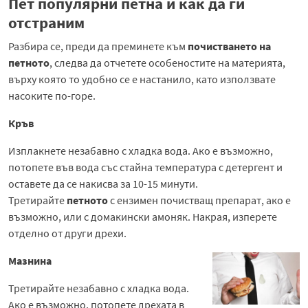
Пет популярни петна и как да ги
отстраним
Разбира се, преди да преминете към
почистването на
петното
, следва да отчетете особеностите на материята,
върху която то удобно се е настанило, като използвате
насоките по-горе.
Кръв
Изплакнете незабавно с хладка вода. Ако е възможно,
потопете във вода със стайна температура с детергент и
оставете да се накисва за 10-15 минути.
Третирайте
петното
с ензимен почистващ препарат, ако е
възможно, или с домакински амоняк. Накрая, изперете
отделно от други дрехи.
Мазнина
Третирайте незабавно с хладка вода.
Ако е възможно, потопете дрехата в