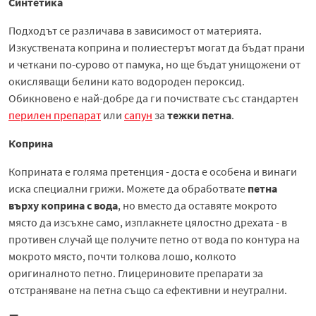
Синтетика
Подходът се различава в зависимост от материята.
Изкуствената коприна и полиестерът могат да бъдат прани
и четкани по-сурово от памука, но ще бъдат унищожени от
окисляващи белини като водороден пероксид.
Обикновено е най-добре да ги почиствате със стандартен
перилен препарат
или
сапун
за
тежки петна
.
Коприна
Коприната е голяма претенция - доста е особена и винаги
иска специални грижи. Можете да обработвате
петна
върху коприна с вода
, но вместо да оставяте мокрото
място да изсъхне само, изплакнете цялостно дрехата - в
противен случай ще получите петно от вода по контура на
мокрото място, почти толкова лошо, колкото
оригиналното петно. Глицериновите препарати за
отстраняване на петна също са ефективни и неутрални.