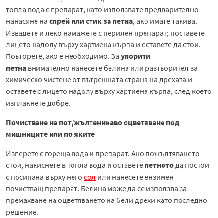
топла вода с препарат, като използвате предварително
нанасяне на
спрей или стик за петна
, ако имате такива.
Извадете и леко намажете с перилен препарат; поставете
лицето надолу върху хартиена кърпа и оставете да стои.
Повторете, ако е необходимо. За
упорити
петна
внимателно нанесете белина или разтворител за
химическо чистене от вътрешната страна на дрехата и
оставете с лицето надолу върху хартиена кърпа, след което
изплакнете добре.
Почистване на пот/жълтеникаво оцветяване под
мишниците или по яките
Изперете с гореща вода и препарат. Ако пожълтяването
стои, накиснете в топла вода и оставете
петното
да постои
с посипана върху него
сол
или нанесете ензимен
почистващ препарат. Белина може да се използва за
премахване на оцветяването на бели дрехи като последно
решение.