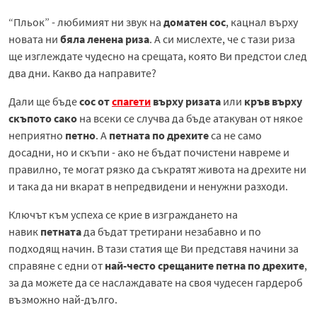
“Пльок” - любимият ни звук на
доматен сос
, кацнал върху
новата ни
бяла ленена риза
. А си мислехте, че с тази риза
ще изглеждате чудесно на срещата, която Ви предстои след
два дни. Какво да направите?
Дали ще бъде
сос от
спагети
върху ризата
или
кръв върху
скъпото сако
на всеки се случва да бъде атакуван от някое
неприятно
петно
. А
петната по дрехите
са не само
досадни, но и скъпи - ако не бъдат почистени навреме и
правилно, те могат рязко да съкратят живота на дрехите ни
и така да ни вкарат в непредвидени и ненужни разходи.
Ключът към успеха се крие в изграждането на
навик
петната
да бъдат третирани незабавно и по
подходящ начин. В тази статия ще Ви представя начини за
справяне с едни от
най-често срещаните петна по дрехите
,
за да можете да се наслаждавате на своя чудесен гардероб
възможно най-дълго.