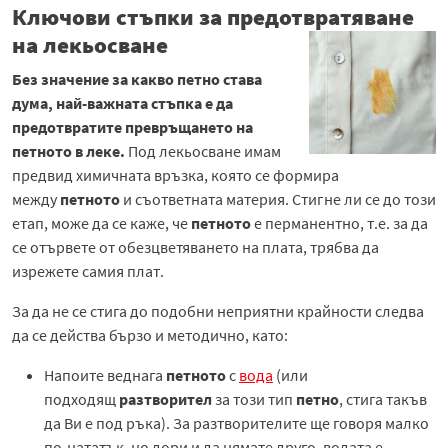
Ключови стъпки за предотвратяване
на лекьосване
Без значение за какво петно става
дума, най-важната стъпка е да
предотвратите превръщането на
петното в леке.
Под лекьосване имам
предвид химичната връзка, която се формира
между
петното
и съответната материя. Стигне ли се до този
етап, може да се каже, че
петното
е перманентно, т.е. за да
се отървете от обезцветяването на плата, трябва да
изрежете самия плат.
За да не се стига до подобни неприятни крайности следва
да се действа бързо и методично, като:
Напоите веднага
петното
с
вода
(или
подходящ
разтворител
за този тип
петно
, стига такъв
да Ви е под ръка). За разтворителите ще говоря малко
по-нататък, но дори и да нямате друго, водата е