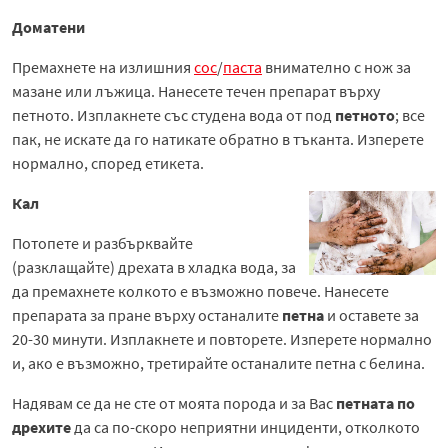
Доматени
Премахнете на излишния
сос
/
паста
внимателно с нож за
мазане или лъжица. Нанесете течен препарат върху
петното. Изплакнете със студена вода от под
петното
; все
пак, не искате да го натикате обратно в тъканта. Изперете
нормално, според етикета.
Кал
Потопете и разбърквайте
(разклащайте) дрехата в хладка вода, за
да премахнете колкото е възможно повече. Нанесете
препарата за пране върху останалите
петна
и оставете за
20-30 минути. Изплакнете и повторете. Изперете нормално
и, ако е възможно, третирайте останалите петна с белина.
Надявам се да не сте от моята порода и за Вас
петната по
дрехите
да са по-скоро неприятни инциденти, отколкото