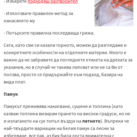
- Изберете
подходящ разтворител
- Използвате правилен метод за
нанасянето му
- Потърсите правилна последваща грижа.
Сега, като сме си казали горното, можем да разгледаме и
конкретните особености на отделните материи. Много е
важно да не забравите да погледнете етикета на дрехата за
указания, но в случай че такива липсват или не са Ви от
ползва, просто се придържайте към подход, базира на
вида плат.
Памук
Памукът преживява накисване, сушене и топлина (като
казвам топлина визирам прането на високи градуси, но не
и излагането на сух топъл въздух на
петното
). Въпреки че
най-твърдите вариации на белия памук са лесни за
избелване, все пак, аз бих била доста внимателна с