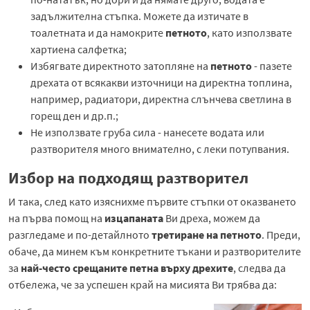
задължителна стъпка. Можете да изтичате в
тоалетната и да намокрите
петното
, като използвате
хартиена салфетка;
Избягвате директното затопляне на
петното
- пазете
дрехата от всякакви източници на директна топлина,
например, радиатори, директна слънчева светлина в
горещ ден и др.п.;
Не използвате груба сила - нанесете водата или
разтворителя много внимателно, с леки потупвания.
Избор на подходящ разтворител
И така, след като изяснихме първите стъпки от оказването
на първа помощ на
изцапаната
Ви дреха, можем да
разгледаме и по-детайлното
третиране на петното
. Преди,
обаче, да минем към конкретните тъкани и разтворителите
за
най-често срещаните петна върху дрехите
, следва да
отбележа, че за успешен край на мисията Ви трябва да: