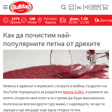
1379
168
Регион:
Днес, 7.08
Доста
Промо
Нови
Варна
10:00 - 11:00
Как да почистим най-
популярните петна от дрехите
Невена е адвокат и музикант; съпруга и майка; създател на
YouTube поредицата за родители
Mama GURU
, в рамките на
която споделя своя опит и се стреми да бъде максимално
полезна на всички други гуру мами, с надеждата, че ще ги
зареди и ще им даде още една гледна точка.