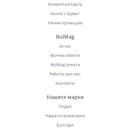
Клиентска Карта
Колко струва?
Лични промоции
BulMag
За нас
Всички обекти
BulMag анкета
Работа при нас
Контакти
Нашите марки
Родея
Нашата транжорна
Българе