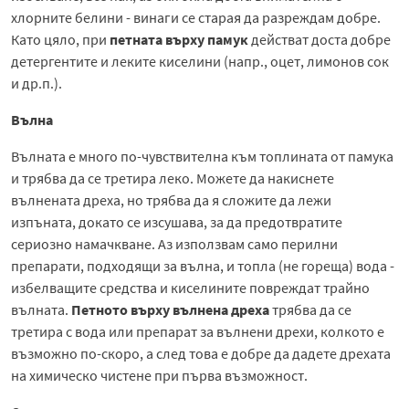
хлорните белини - винаги се старая да разреждам добре.
Като цяло, при
петната върху памук
действат доста добре
детергентите и леките киселини (напр., оцет, лимонов сок
и др.п.).
Вълна
Вълната е много по-чувствителна към топлината от памука
и трябва да се третира леко. Можете да накиснете
вълнената дреха, но трябва да я сложите да лежи
изпъната, докато се изсушава, за да предотвратите
сериозно намачкване. Аз използвам само перилни
препарати, подходящи за вълна, и топла (не гореща) вода -
избелващите средства и киселините повреждат трайно
вълната.
Петното върху вълнена дреха
трябва да се
третира с вода или препарат за вълнени дрехи, колкото е
възможно по-скоро, а след това е добре да дадете дрехата
на химическо чистене при първа възможност.