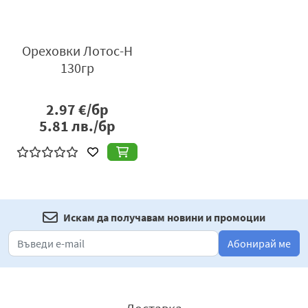
Ореховки Лотос-Н
130гр
2.97
€/бр
5.81
лв./бр
Искам да получавам новини и промоции
Абонирай ме