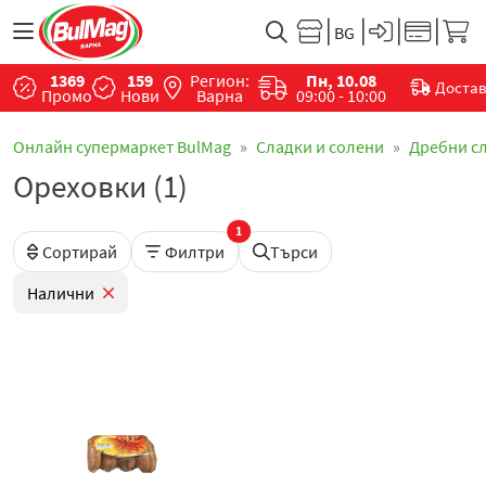
1369
159
Регион:
Пн, 10.08
Доста
Промо
Нови
Варна
09:00 - 10:00
Онлайн супермаркет BulMag
Сладки и солени
Дребни с
Ореховки (1)
1
Сортирай
Филтри
Търси
Налични