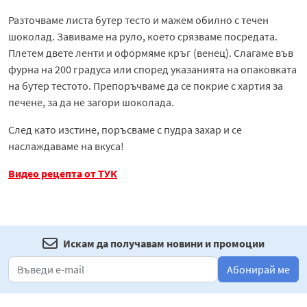
Разточваме листа бутер тесто и мажем обилно с течен
шоколад. Завиваме на руло, което срязваме посредата.
Плетем двете ленти и оформяме кръг (венец). Слагаме във
фурна на 200 градуса или според указанията на опаковката
на бутер тестото. Препоръчваме да се покрие с хартия за
печене, за да не загори шоколада.
След като изстине, поръсваме с пудра захар и се
наслаждаваме на вкуса!
Видео рецепта от ТУК
Искам да получавам новини и промоции
Абонирай ме