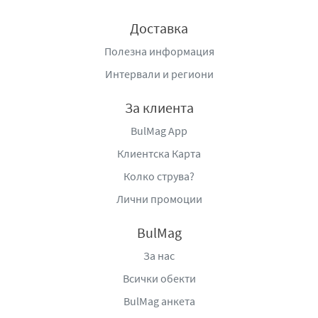
Доставка
Полезна информация
Интервали и региони
За клиента
BulMag App
Клиентска Карта
Колко струва?
Лични промоции
BulMag
За нас
Всички обекти
BulMag анкета