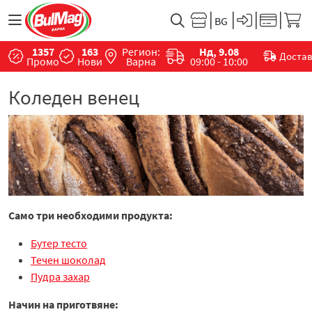
1357
163
Регион:
Нд, 9.08
Доста
Промо
Нови
Варна
09:00 - 10:00
Коледен венец
Само три необходими продукта:
Бутер тесто
Течен шоколад
Пудра захар
Начин на приготвяне: