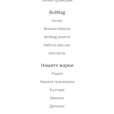
BulMag
За нас
Всички обекти
BulMag анкета
Работа при нас
Контакти
Нашите марки
Родея
Нашата транжорна
Българе
Ванила
Деликат