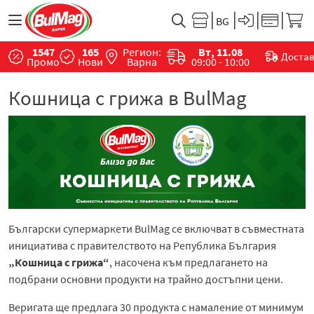
1547
165
Регион:
Вт, 11.08
Доста
Промо
Нови
Варна
09:00 - 10:00
Кошница с грижа в BulMag
Български супермаркети BulMag се включват в съвместната
инициатива с правителството на Република България
„Кошница с грижа“
, насочена към предлагането на
подбрани основни продукти на трайно достъпни цени.
Веригата ще предлага 30 продукта с намаление от минимум