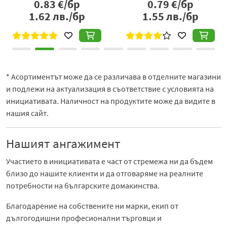
бр
1.05
€/бр
0.59
€/бр
/бр
2.05
лв./бр
1.15
лв./б
* Асортиментът може да се различава в отделните магазини
и подлежи на актуализация в съответствие с условията на
инициативата. Наличност на продуктите може да видите в
нашия сайт.
Нашият ангажимент
Участието в инициативата е част от стремежа ни да бъдем
близо до нашите клиенти и да отговаряме на реалните
потребности на българските домакинства.
Благодарение на собствените ни марки, екип от
дългогодишни професионални търговци и