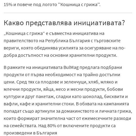
15% и повече под логото ''Кошница с грижа''.
Какво представлява инициативата?
„Кошница с грижа“ е съвместна инициатива на
правителството на Република България с търговските
вериги, която обединява усилията за осигуряване на по-
добра достъпност на основни хранителни продукти.
В рамките на инициативата BulMag предлага подбрани
продукти от първа необходимост на трайно достъпни
цени. Сред тях са плодове и зеленчуци, хляб, мляко и
млечни продукти, яйца, месо и месни продукти, бобови
култури и друг пакетаж, сладки като шоколад, бисквити и
вафли, кафе и хранителни стоки. В обхвата на кампанията
попадат също артикули за домакинството и личната грижа,
които формират значителна част от ежемесечните разходи
на семействата. Над 80% от включените продукти са
произведени в България