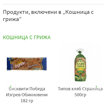
Продукти, включени в „Кошница с
грижа“
КОШНИЦА С ГРИЖА
тражица
Бяла кристална захар
Сапун Тео Milk 
Захира 1кг
Delicate Care 