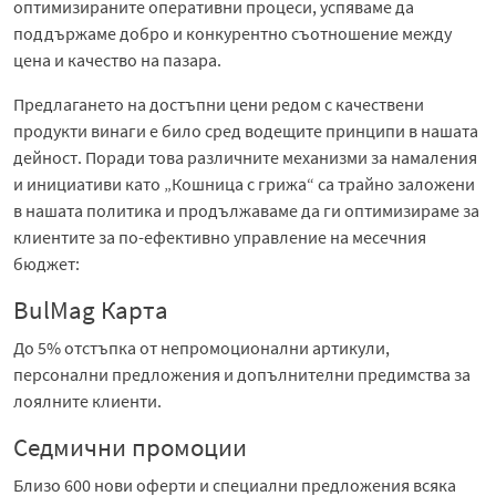
оптимизираните оперативни процеси, успяваме да
поддържаме добро и конкурентно съотношение между
цена и качество на пазара.
Предлагането на достъпни цени редом с качествени
продукти винаги е било сред водещите принципи в нашата
дейност. Поради това различните механизми за намаления
и инициативи като „Кошница с грижа“ са трайно заложени
в нашата политика и продължаваме да ги оптимизираме за
клиентите за по-ефективно управление на месечния
бюджет:
BulMag Карта
До 5% отстъпка от непромоционални артикули,
персонални предложения и допълнителни предимства за
лоялните клиенти.
Седмични промоции
Близо 600 нови оферти и специални предложения всяка