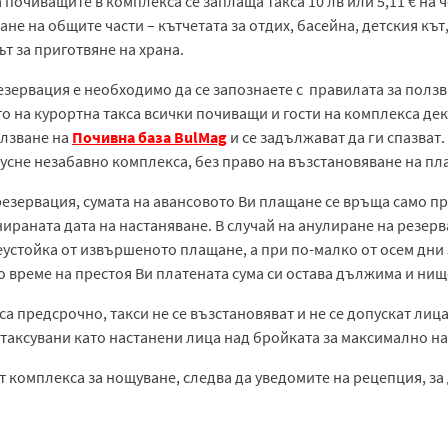
 почиващите в комплекса се заплаща такса 10 лв или 5,11 € на чо
зване на общите части – кътчетата за отдих, басейна, детския к
т за приготвяне на храна.
резервация е необходимо да се запознаете с правилата за полз
о на курортна такса всички почиващи и гости на комплекса де
олзване на
Почивна база BulMag
и се задължават да ги спазват
усне незабавно комплекса, без право на възстановяване на пла
 резервация, сумата на авансовото Ви плащане се връща само пр
раната дата на настаняване. В случай на анулиране на резерва
устойка от извършеното плащане, а при по-малко от осем дни 
о време на престоя Ви платената сума си остава дължима и ни
са предсрочно, такси не се възстановяват и не се допускат лиц
 таксувани като настанени лица над бройката за максимално н
т комплекса за нощуване, следва да уведомите на рецепция, за д