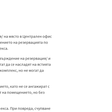
/ на място в Централен офис
дението на резервацията по
екса.
твърждение на резервация/ и
ат да се насладят на ястията
 комплекс, но не могат да
ето, като не се ангажират с
т на помещението, но без
екса. При повреда, счупване