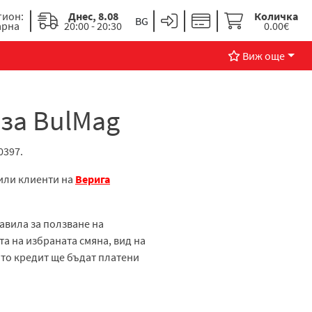
гион:
Днес, 8.08
Количка
арна
20:00 - 20:30
0.00€
Виж още
аза BulMag
0397.
 или клиенти на
Верига
равила за ползване на
та на избраната смяна, вид на
ийто кредит ще бъдат платени