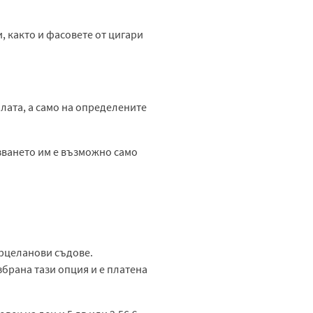
, както и фасовете от цигари
алата, а само на определените
зването им е възможно само
орцеланови съдове.
брана тази опция и е платена