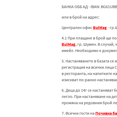
БАНКА ОББ АД - IBAN: BG61UB
или в брой на адрес:
Централен офис
BulMag
- гр.
4.1 При плащане в брой ще п
BulMag
, гр. Шумен. В случай
имейл. Необходимо е докумен
5. Настаняването в базата се
регистрация на всички лица С
в ресторанта, на напитките на
изискват по-ранно настанява
6. Деца до 14г се настаняват
легло. При настаняване на де
промяна на редовния брой лег
7. Всички гости на
Почивна ба