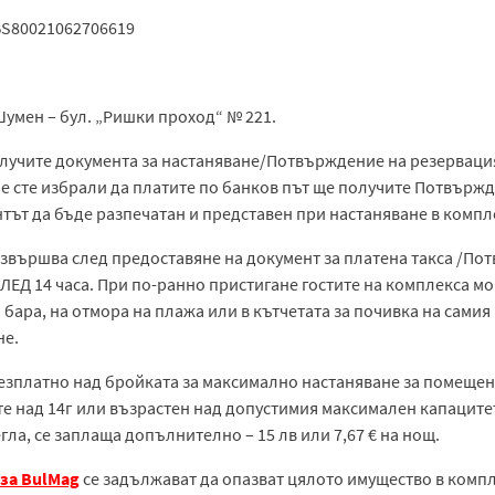
BS80021062706619
Шумен – бул. „Ришки проход“ № 221.
олучите документа за настаняване/Потвърждение на резервация
, че сте избрали да платите по банков път ще получите Потвърж
тът да бъде разпечатан и представен при настаняване в компл
 извършва след предоставяне на документ за платена такса /По
ЛЕД 14 часа. При по-ранно пристигане гостите на комплекса мог
 бара, на отмора на плажа или в кътчетата за почивка на самия
не.
 безплатно над бройката за максимално настаняване за помещени
те над 14г или възрастен над допустимия максимален капаците
ла, се заплаща допълнително – 15 лв или 7,67 € на нощ.
за BulMag
се задължават да опазват цялото имущество в компл