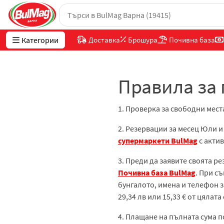
Категории
Доставка
Брошура
Почивна база
Правила за 
1. Проверка за свободни мест
2. Резервации за месец Юли и
супермаркети BulMag
с акти
3. Преди да заявите своята р
Почивна база BulMag
. При с
бунгалото, имена и телефон з
29,34 лв или 15,33 € от цялата
4. Плащане на пълната сума п