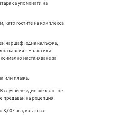
нтара са упоменати на
м, като гостите на комплекса
лен чаршаф, една калъфка,
една хавлия – малка или
аксимално настаняване за
на или плажа.
 В случай че един шезлонг не
де предаван на рецепция.
 8,00 часа, когато се