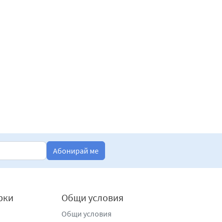
Абонирай ме
рки
Общи условия
Общи условия