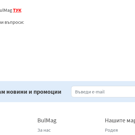
BulMag
ТУК
ни въпроси:
ам новини и промоции
BulMag
Нашите ма
За нас
Родея