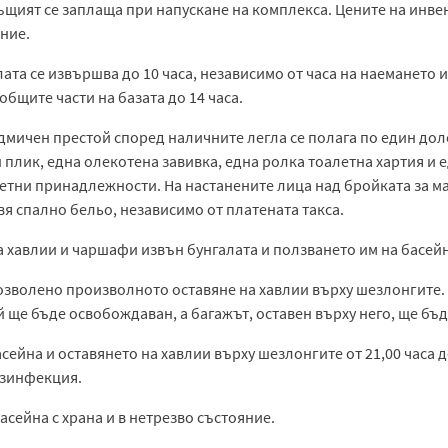
ъщият се заплаща при напускане на комплекса. Цените на инве
ние.
ата се извършва до 10 часа, независимо от часа на наемането и
 общите части на базата до 14 часа.
едмичен престой според наличните легла се полага по един до
 плик, една олекотена завивка, една ролка тоалетна хартия и 
алетни принадлежности. На настанените лица над бройката за м
я спално бельо, независимо от платената такса.
а хавлии и чаршафи извън бунгалата и ползването им на басей
 позволено произволното оставяне на хавлии върху шезлонгите.
той ще бъде освобождаван, а багажът, оставен върху него, ще бъ
сейна и оставянето на хавлии върху шезлонгите от 21,00 часа до
езинфекция.
асейна с храна и в нетрезво състояние.