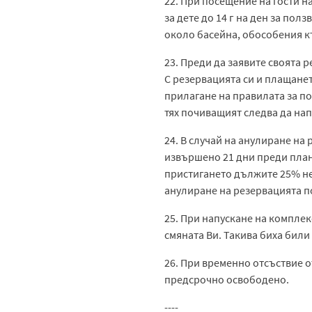
22. При посещение на гости на
за дете до 14 г на ден за пол
около басейна, обособения къ
23. Преди да заявите своята 
С резервацията си и плащанет
прилагане на правилата за п
тях почиващият следва да нап
24. В случай на анулиране на
извършено 21 дни преди плани
пристигането дължите 25% не
анулиране на резервацията п
25. При напускане на комплек
смяната Ви. Такива биха били
26. При временно отсъствие о
предсрочно освободено.
----