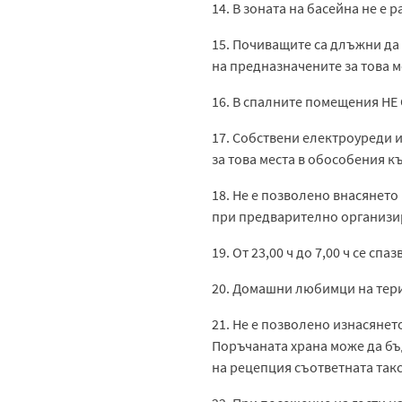
14. В зоната на басейна не е
15. Почиващите са длъжни да 
на предназначените за това м
16. В спалните помещения НЕ
17. Собствени електроуреди и
за това места в обособения къ
18. Не е позволено внасянет
при предварително организир
19. От 23,00 ч до 7,00 ч се сп
20. Домашни любимци на тери
21. Не е позволено изнасянет
Поръчаната храна може да бъ
на рецепция съответната такс