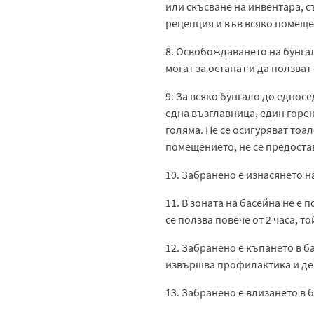
или скъсване на инвентара, с
рецепция и във всяко помеще
8. Освобождаването на бунгал
могат за останат и да ползват
9. За всяко бунгало до еднос
една възглавница, един горен
голяма. Не се осигуряват то
помещението, не се предостав
10. Забранено е изнасянето н
11. В зоната на басейна не е
се ползва повече от 2 часа, 
12. Забранено е къпането в ба
извършва профилактика и д
13. Забранено е влизането в б