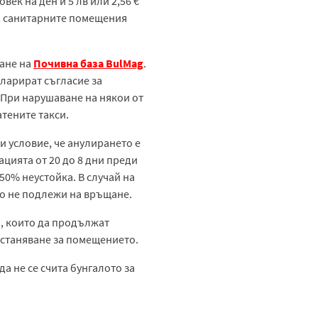
век на ден и 5 лв или 2,56 €
ът, санитарните помещения
ване на
Почивна база BulMag
.
кларират съгласие за
. При нарушаване на някои от
тените такси.
и условие, че анулирането е
цията от 20 до 8 дни преди
50% неустойка. В случай на
що не подлежи на връщане.
а, които да продължат
астаняване за помещението.
а не се счита бунгалото за