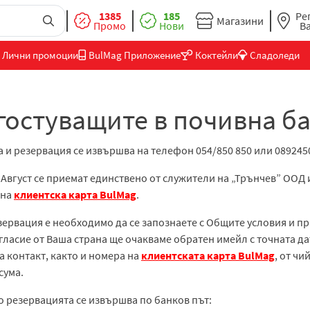
1385
185
Ре
Магазини
Промо
Нови
В
Лични промоции
BulMag Приложение
Коктейли
Сладоледи
гостуващите в почивна б
а и резервация се извършва на телефон 054/850 850 или 089245
 Август се приемат единствено от служители на „Трънчев” ООД
вна
клиентска карта BulMag
.
езервация е необходимо да се запознаете с Общите условия и п
ъгласие от Ваша страна ще очакваме обратен имейл с точната да
а контакт, както и номера на
клиентската карта BulMag
, от ч
 сума.
о резервацията се извършва по банков път: