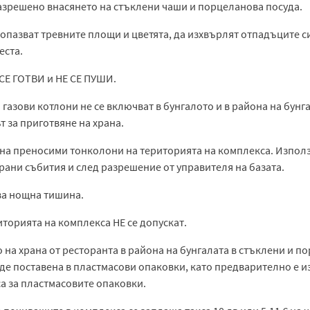
 разрешено внасянето на стъклени чаши и порцеланова посуда.
опазват тревните площи и цветята, да изхвърлят отпадъците си
еста.
 СЕ ГОТВИ и НЕ СЕ ПУШИ.
 газови котлони не се включват в бунгалото и в района на бунг
т за приготвяне на храна.
о на преносими тонколони на територията на комплекса. Изпол
ани събития и след разрешение от управителя на базата.
азва нощна тишина.
торията на комплекса НЕ се допускат.
о на храна от ресторанта в района на бунгалата в стъклени и п
де поставена в пластмасови опаковки, като предварително е из
а за пластмасовите опаковки.