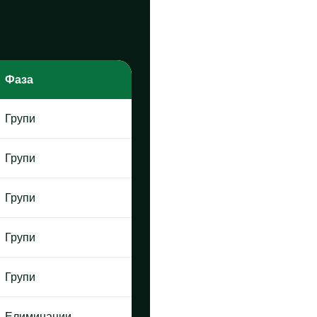
Фаза
Групи
Групи
Групи
Групи
Групи
Елиминации