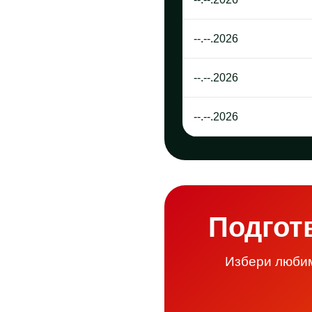
--.--.2026
--.--.2026
--.--.2026
Подгот
Избери любим