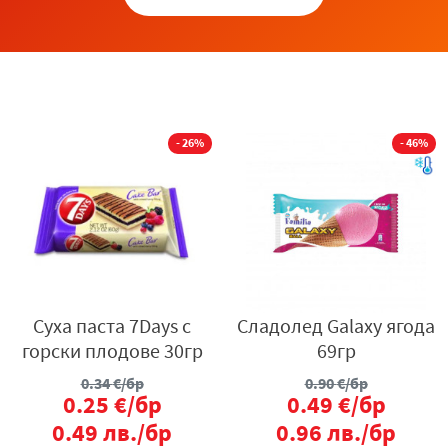
- 26%
- 46%
Суха паста 7Days с
Сладолед Galaxy ягода
горски плодове 30гр
69гр
0.34
€/бр
0.90
€/бр
0.25
€/бр
0.49
€/бр
0.49
лв./бр
0.96
лв./бр