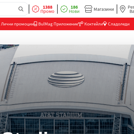
1388
186
Ре
Магазини
Промо
Нови
В
Лични промоции
BulMag Приложение
Коктейли
Сладоледи