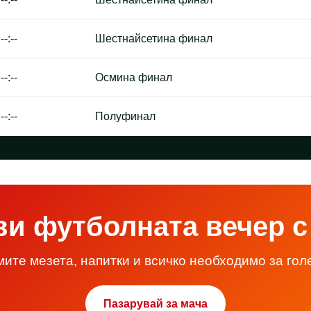
--:--
Шестнайсетина финал
--:--
Осмина финал
--:--
Полуфинал
ви футболната вечер с
ите мезета, напитки и всичко необходимо за гол
Пазарувай за мача