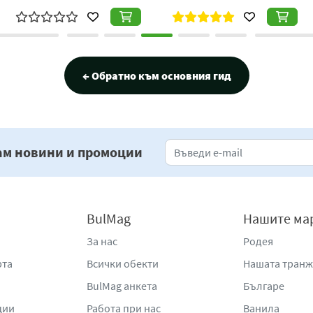
← Обратно към основния гид
ам новини и промоции
BulMag
Нашите ма
За нас
Родея
рта
Всички обекти
Нашата тран
BulMag анкета
Българе
ции
Работа при нас
Ванила