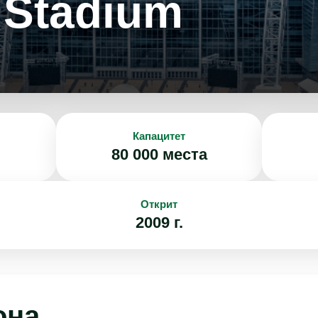
 Stadium
Капацитет
80 000 места
Открит
2009 г.
она