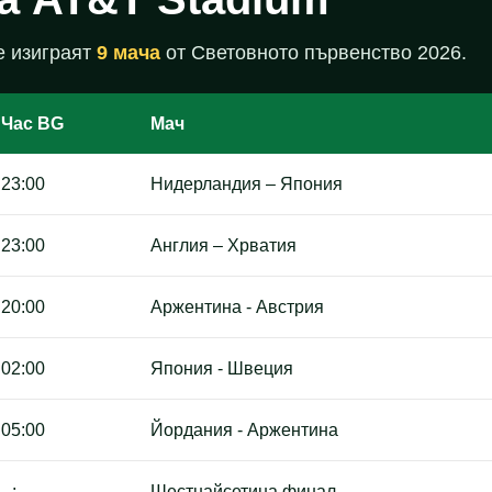
е изиграят
9 мача
от Световното първенство 2026.
Час BG
Мач
23:00
Нидерландия – Япония
23:00
Англия – Хрватия
20:00
Аржентина - Австрия
02:00
Япония - Швеция
05:00
Йордания - Аржентина
--:--
Шестнайсетина финал