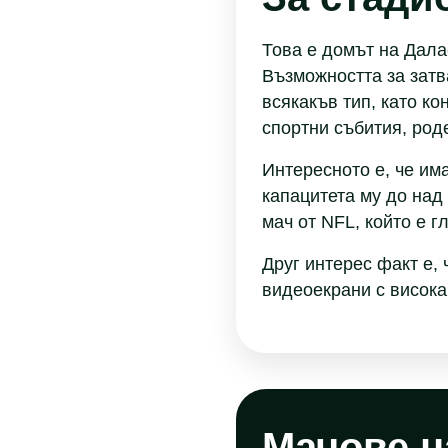
Това е домът на Дала
Възможността за затв
всякакъв тип, като к
спортни събития, роде
Интересното е, че им
капацитета му до над
мач от NFL, който е г
Друг интерес факт е,
видеоекрани с висока
Мачове н