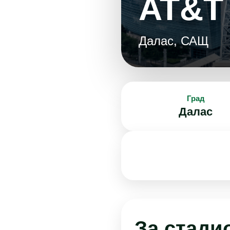
AT&T
Далас, САЩ
Град
Далас
За стади