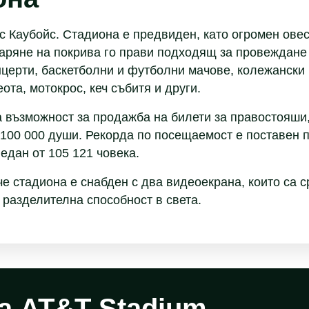
с Каубойс. Стадиона е предвиден, като огромен ове
аряне на покрива го прави подходящ за провеждане 
онцерти, баскетболни и футболни мачове, колежански
ота, мотокрос, кеч събитя и други.
а възможност за продажба на билети за правостояши
 100 000 души. Рекорда по посещаемост е поставен п
ледан от 105 121 човека.
 че стадиона е снабден с два видеоекрана, които са 
 разделителна способност в света.
а AT&T Stadium