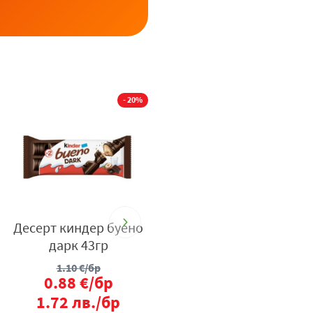
- 20%
- 25%
Десерт киндер буено
Бира Madri excepcional
дарк 43гр
0.5л + бутилка
1.10
€/бр
1.29
€/бр
0.88
€/бр
0.97
€/бр
1.72
лв./бр
1.90
лв./бр