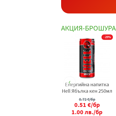
АКЦИЯ-БРОШУРА
%
- 41%
- 29%
Захар Бомест 1кг
Енергийна напитка
Hell Ябълка кен 250мл
1.12
€/бр
0.72
€/бр
0.66
€/бр
0.51
€/бр
1.29
лв./бр
1.00
лв./бр