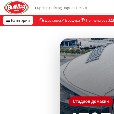
Категории
Доставка
Брошура
Почивна база
Стадион домакин