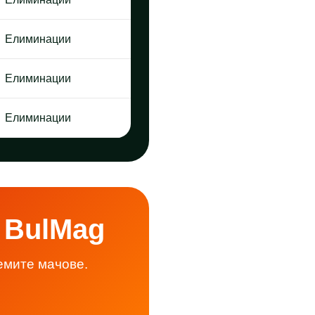
Елиминации
Елиминации
Елиминации
 BulMag
емите мачове.