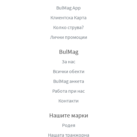
BulMag App
Клиентска Карта
Колко струва?
Лични промоции
BulMag
За нас
Всички обекти
BulMag анкета
Работа при нас
Контакти
Нашите марки
Родея
Нашата транжорна