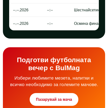
--.--.2026
--:--
Шестнайсетина ф
--.--.2026
--:--
Осмина финал
Подготви футболната
вечер с BulMag
Избери любимите мезета, напитки и
всичко необходимо за големите мачове.
Пазарувай за мача