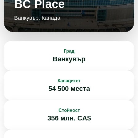
BC Place
Ванкувър, Канада
Град
Ванкувър
Капацитет
54 500 места
Стойност
356 млн. CA$