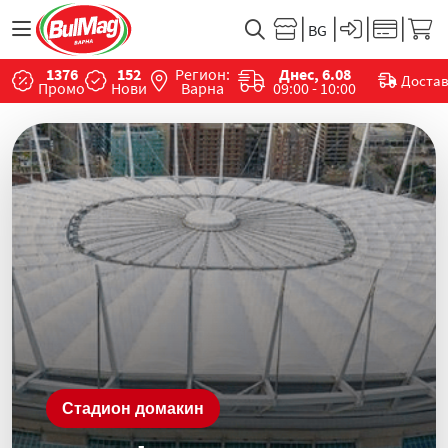
1376
152
Регион:
Днес, 6.08
Доста
Промо
Нови
Варна
09:00 - 10:00
Стадион домакин