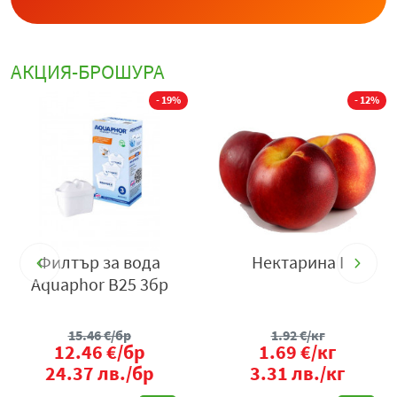
АКЦИЯ-БРОШУРА
%
- 19%
- 12%
Филтър за вода
Нектарина I
л
Aquaphor B25 3бр
15.46
€/бр
1.92
€/кг
12.46
€/бр
1.69
€/кг
24.37
лв./бр
3.31
лв./кг