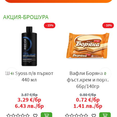
АКЦИЯ-БРОШУРА
%
- 15%
- 10%
ка
Ш-н Syoss п/в пърхот
Вафли Боряна с
о
440 мл
фъст.крем и порт.
6бр/140гр
3.87
€/бр
0.80
€/бр
3.29
€/бр
0.72
€/бр
6.43
лв./бр
1.41
лв./бр