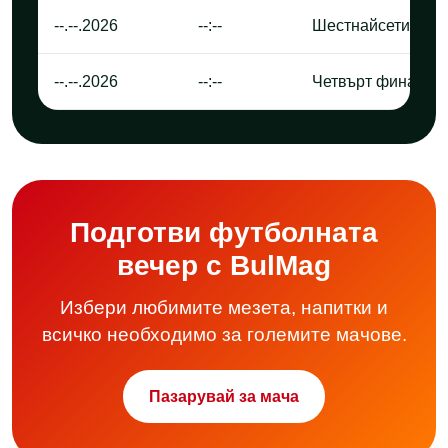
--.--.2026
--:--
Шестнайсетина ф
--.--.2026
--:--
Четвърт финал
Подготви футболната
вечер с BulMag
Избери любимите мезета, напитки и
всичко необходимо за големите мачове.
Пазарувай за мача