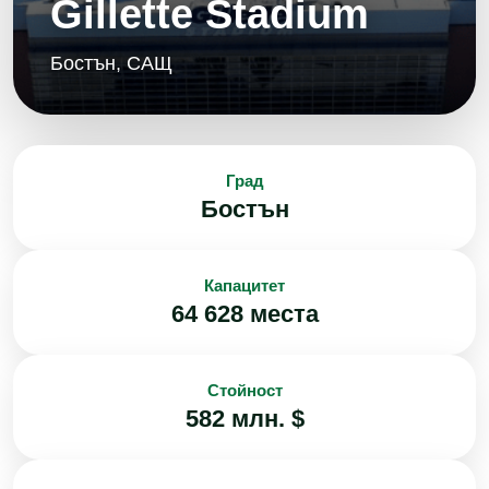
Gillette Stadium
Бостън, САЩ
Град
Бостън
Капацитет
64 628 места
Стойност
582 млн. $