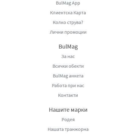
BulMag App
Клиентска Карта
Колко струва?
Лични промоции
BulMag
За нас
Всички обекти
BulMag анкета
Работа при нас
Контакти
Нашите марки
Родея
Нашата транжорна