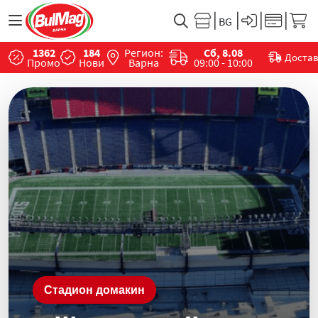
1362
184
Регион:
Сб, 8.08
Доста
Промо
Нови
Варна
09:00 - 10:00
Стадион домакин