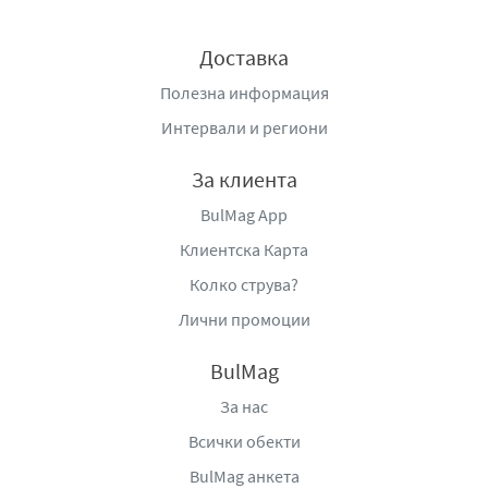
Доставка
Полезна информация
Интервали и региони
За клиента
BulMag App
Клиентска Карта
Колко струва?
Лични промоции
BulMag
За нас
Всички обекти
BulMag анкета