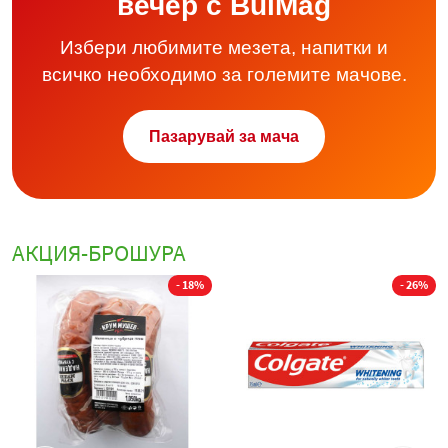
вечер с BulMag
Избери любимите мезета, напитки и
всичко необходимо за големите мачове.
Пазарувай за мача
АКЦИЯ-БРОШУРА
- 18%
- 26%