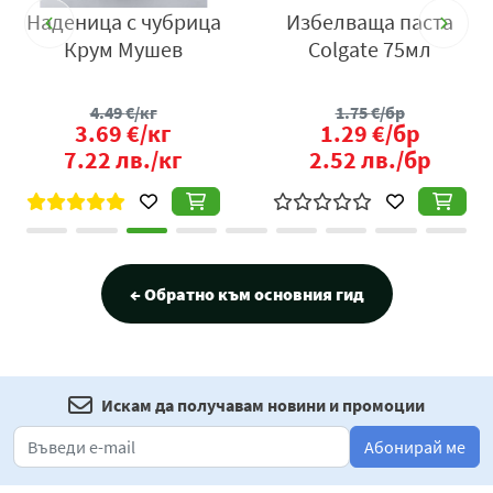
Наденица с чубрица
Избелваща паста
Крум Мушев
Colgate 75мл
4.49
€/кг
1.75
€/бр
3.69
€/кг
1.29
€/бр
7.22
лв./кг
2.52
лв./бр
← Обратно към основния гид
Искам да получавам новини и промоции
Абонирай ме