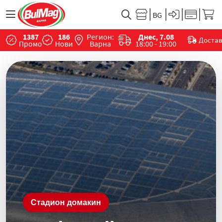
1387
186
Регион:
Днес, 7.08
Доста
Промо
Нови
Варна
18:00 - 19:00
Стадион домакин