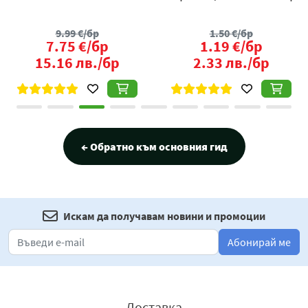
9.99
€/бр
1.50
€/бр
7.75
€/бр
1.19
€/бр
15.16
лв./бр
2.33
лв./бр
← Обратно към основния гид
Искам да получавам новини и промоции
Абонирай ме
Доставка