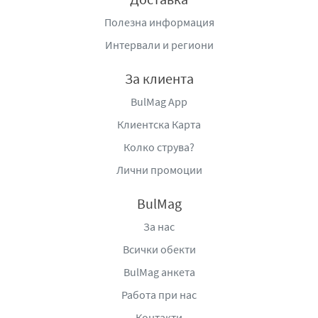
Полезна информация
Интервали и региони
За клиента
BulMag App
Клиентска Карта
Колко струва?
Лични промоции
BulMag
За нас
Всички обекти
BulMag анкета
Работа при нас
Контакти