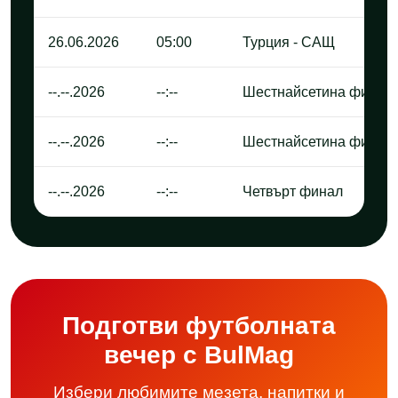
26.06.2026
05:00
Турция - САЩ
--.--.2026
--:--
Шестнайсетина финал
--.--.2026
--:--
Шестнайсетина финал
--.--.2026
--:--
Четвърт финал
Подготви футболната
вечер с BulMag
Избери любимите мезета, напитки и