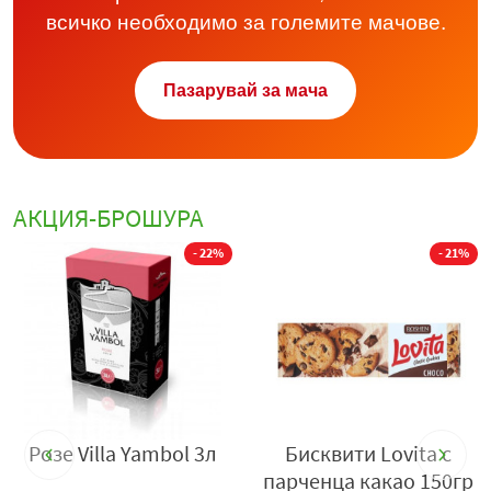
всичко необходимо за големите мачове.
Пазарувай за мача
АКЦИЯ-БРОШУРА
%
- 22%
- 21%
Розе Villa Yambol 3л
Бисквити Lovita с
парченца какао 150гр