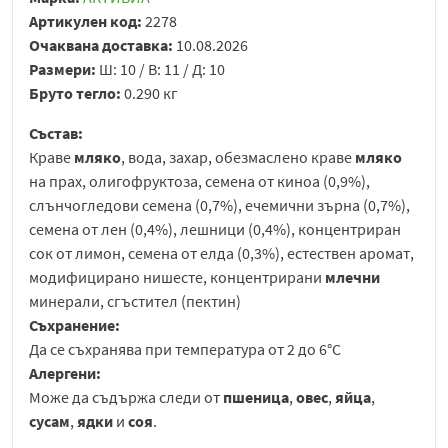
Артикулен код:
2278
Очаквана доставка:
10.08.2026
Размери:
Ш: 10 / В: 11 / Д: 10
Бруто тегло:
0.290 кг
Състав:
Краве
мляко
, вода, захар, обезмаслено краве
мляко
на прах, олигофруктоза, семена от киноа (0,9%),
слънчогледови семена (0,7%), ечемични зърна (0,7%),
семена от лен (0,4%), лешници (0,4%), концентриран
сок от лимон, семена от елда (0,3%), естествен аромат,
модифицирано нишесте, концентрирани
млечни
минерали, сгъстител (пектин)
Съхранение:
Да се съхранява при температура от 2 до 6°C
Алергени:
Може да съдържа следи от
пшеница
,
овес
,
яйца
,
сусам
,
ядки
и
соя
.