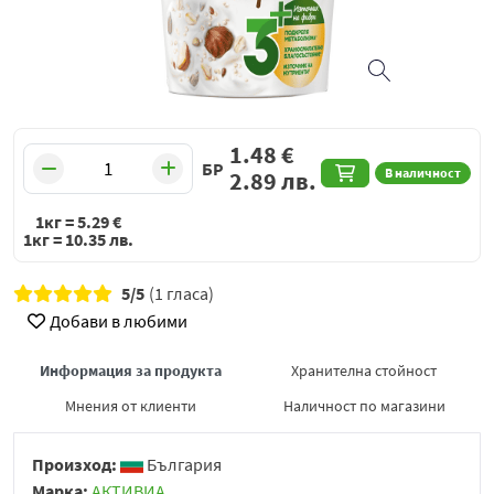
1.48
€
БР
В наличност
2.89
лв.
1кг =
5.29
€
1кг =
10.35
лв.
5/5
(1 гласа)
Добави в любими
Информация за продукта
Хранителна стойност
Мнения от клиенти
Наличност по магазини
Произход:
България
Марка:
АКТИВИА