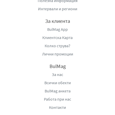
Полезна информация
Интервали и региони
За клиента
BulMag App
Клиентска Карта
Колко струва?
Лични промоции
BulMag
За нас
Всички обекти
BulMag анкета
Работа при нас
Контакти