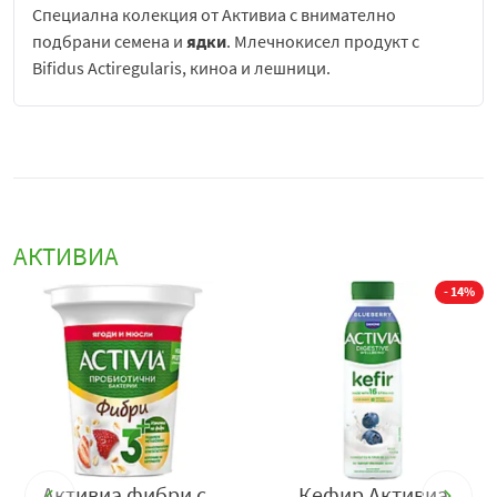
Специална колекция от Активиа с внимателно
подбрани семена и
ядки
. Млечнокисел продукт с
Bifidus Actiregularis, киноа и лешници.
Активиа Фибри с киноа и лешници
е функционален
млечен
продукт, създаден за хора, които търсят
балансирана комбинация между вкус, засищаща
текстура и грижа за храносмилането. Той съчетава
кремообразна млечна основа с внимателно подбрани
съставки като киноа и лешници, които добавят както
АКТИВИА
хранителна стойност, така и интересен вкусов и
- 14%
текстурен контраст.
Основен акцент в продукта е добавеното съдържание
на фибри, които са важна част от ежедневното
хранене и допринасят за нормалното функциониране
на храносмилателната система. Фибрите подпомагат
усещането за ситост и правят продукта подходящ
избор за междинно хранене или лека закуска през
Активиа фибри с
Кефир Активиа