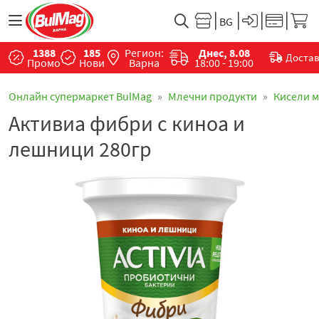
1388
185
Регион:
Днес, 8.08
Доста
Промо
Нови
Варна
18:00 - 19:00
Онлайн супермаркет BulMag
Млечни продукти
Кисели 
Активиа фибри с киноа и
лешници 280гр