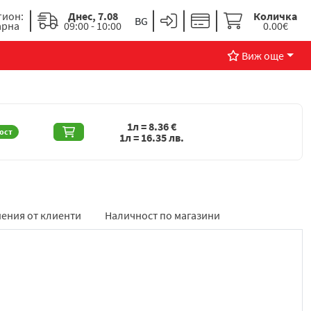
гион:
Днес, 7.08
Количка
арна
09:00 - 10:00
0.00€
Виж още
1л =
8.36
€
ост
1л =
16.35
лв.
ения от клиенти
Наличност по магазини