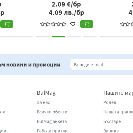
р
2.09
€/бр
бр
4.09
лв./бр
4
ам новини и промоции
BulMag
Нашите ма
За нас
Родея
рта
Всички обекти
Нашата тран
BulMag анкета
Българе
ции
Работа при нас
Ванила