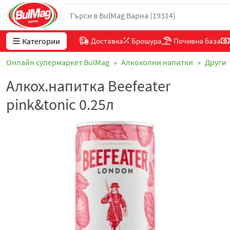
Категории
Доставка
Брошура
Почивна база
Онлайн супермаркет BulMag
Алкохолни напитки
Други
Алкох.напитка Beefeater
pink&tonic 0.25л