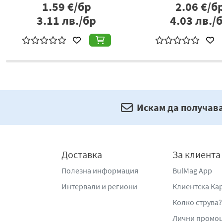
1.59
€/бр
2.06
€/б
3.11
лв./бр
4.03
лв./
Искам да получав
Доставка
За клиента
Полезна информация
BulMag App
Интервали и региони
Клиентска Ка
Колко струва?
Лични промо