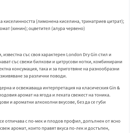
на киселинността (лимонена киселина, тринатриев цитрат);
омат (хинин); оцветител (алура червено)
 известна със своя характерен London Dry Gin стил и
ичават със свежи билкови и цитрусови нотки, комбинирани
ектна консумация, така и за приготвяне на разнообразни
изживяване за различни поводи.
дерна и освежаваща интерпретация на класическия Gin &
лодовия аромат на ягода и леката свежест на тоника.
ови и ароматни алкохолни вкусове, без да се губи
о се отличава с по-мек и плодов профил, допълнен от ясно
 свеж аромат, които правят вкуса по-лек и достъпен,