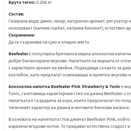
Бруто тегло:
0.268 кг
Състав:
Газирана вода; джин; захар; натурален аромат; регулатор 
консервант (калиев сорбат, натриев бензоат); естествен ар
Съхранение:
Да се съхранява на сухо и хладно място.
Beefeater
е популярна британска марка алкохолни напитки,
добре балансирани вкусове. Напитките на марката се отл
с характерен аромат на хвойна. Подходящи са както за дир
коктейли, като предлагат освежаващо и приятно вкусово 
Алкохолна напитка Beefeater Pink Strawberry & Tonic
е мо
Tonic, съчетаваща характерния стил на джина Beefeater с п
Напитката е създадена за хора, които предпочитат по-плод
типичният характер на джина и неговите билкови нюанси.
В основата на напитката стои джинът Beefeater Pink, койт
изразени ягодови нотки. Те придават естествена сладост и