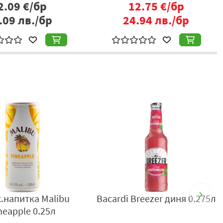
13.95
€/бр
19.89
€/бр
7.28
лв./бр
38.90
лв./бр
.напитка Malibu
Bacardi Breezer диня 0.275л
neapple 0.25л