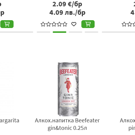
р
11.98
€/бр
бр
23.43
лв./бр
2
argarita
Алкох.напитка Beefeater
Алкох
gin&tonic 0.25л
pi