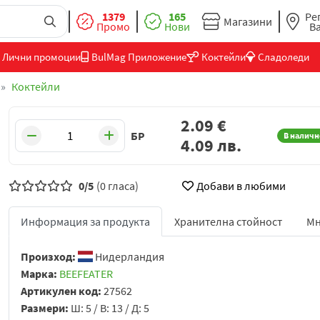
1379
165
Ре
Магазини
Промо
Нови
В
Лични промоции
BulMag Приложение
Коктейли
Сладоледи
Коктейли
2.09
€
БР
В наличн
4.09
лв.
0/5
(0 гласа)
Добави в любими
Информация за продукта
Хранителна стойност
Мн
Произход:
Нидерландия
Марка:
BEEFEATER
Артикулен код:
27562
Размери:
Ш: 5 / В: 13 / Д: 5