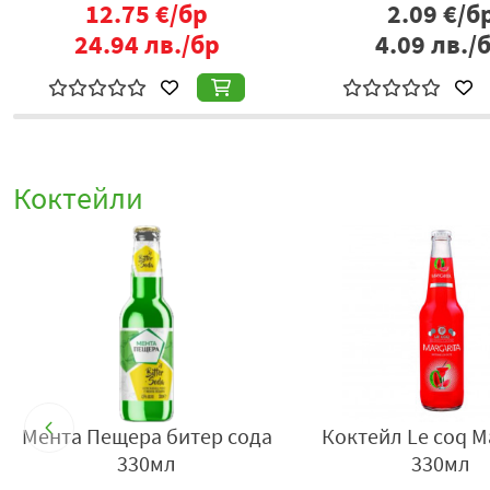
20.39
€/бр
13.95
€/б
39.88
лв./бр
27.28
лв./
Коктейли
Мента Пещера битер сода
Коктейл Le coq M
330мл
330мл