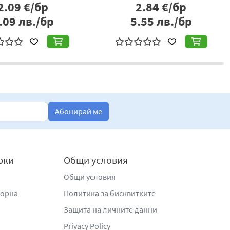
2.09
€/бр
2.84
€/бр
.09
лв./бр
5.55
лв./бр
Абонирай ме
рки
Общи условия
Общи условия
жорна
Политика за бисквитките
Защита на личните данни
Privacy Policy