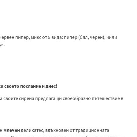
ервен пипер, микс от 5 вида: пипер (бял, черен), чили
ук.
и своето послание и днес!
 на своите сирена предлагащи своеобразно пътешествие в
ан
млечен
деликатес, вдъхновен от традиционната