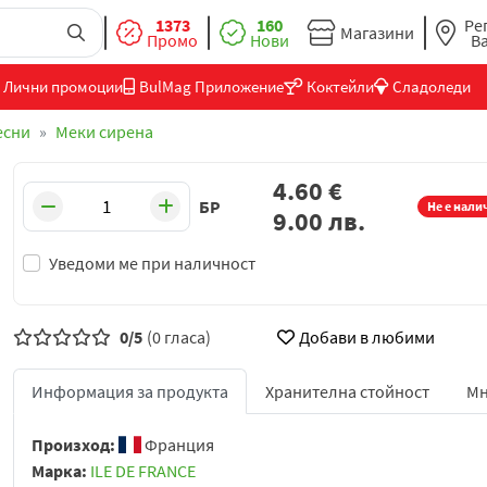
1373
160
Ре
Магазини
Промо
Нови
В
Лични промоции
BulMag Приложение
Коктейли
Сладоледи
есни
Меки сирена
4.60
€
БР
Не е нали
9.00
лв.
Уведоми ме при наличност
0/5
(0 гласа)
Добави в любими
Информация за продукта
Хранителна стойност
Мн
Произход:
Франция
Марка:
ILE DE FRANCE