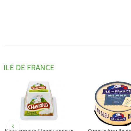
ILE DE FRANCE
Сирене бри Ile de france
Аперитив с подпрвак