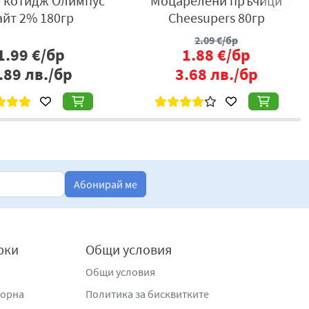
 котидж Олимпус
Моцарелени пръчици
айт 2% 180гр
Cheesupers 80гр
2.09
€/бр
1.99
€/бр
1.88
€/бр
.89
лв./бр
3.68
лв./бр
Абонирай ме
рки
Общи условия
Общи условия
жорна
Политика за бисквитките