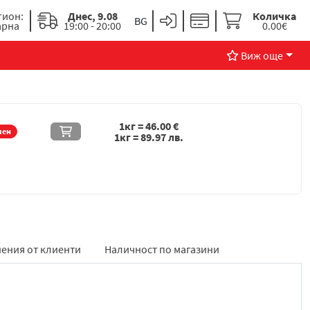
гион:
Днес, 9.08
Количка
арна
19:00 - 20:00
0.00€
Виж още
1кг =
46.00
€
чен
1кг =
89.97
лв.
ения от клиенти
Наличност по магазини