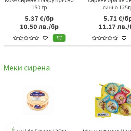
синьо 125гр
De France 100г
5.71
€/бр
4.60
€/бр
11.17
лв./бр
9.00
лв./бр
Меки сирена