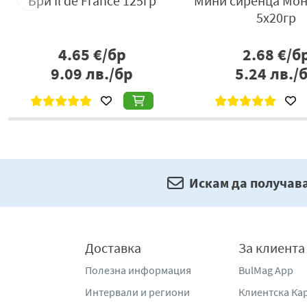
Бри Il de France 125гр
Мини сиренца Мон
5х20гр
4.65
€/бр
2.68
€/б
9.09
лв./бр
5.24
лв./
Искам да получав
Доставка
За клиента
Полезна информация
BulMag App
Интервали и региони
Клиентска Ка