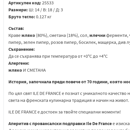
Артикулен код:
25533
Размери:
Ш: 14 / В: 18 / Д: 3
Бруто тегло:
0.127 кг
Състав:
Краве
мляко
(80%), сметана (18%), сол,
млечни
ферменти, ч
пипер, зелен пипер, розов пипер, босилек, мащерка, див л
Съхранение:
Да се съхранява при температура от +0°C до +4°C
Алергени:
мляко
И СМЕТАНА
История, започнала преди повече от 70 години, която нос
По цял свят ILE DE FRANCE е познат с уникалното качество
света на френската кулинарна традиция и начин на живот.
ILE DE FRANCE е достоен за твойте специални моменти!
Аперитив с провансалски подправки Ile De France
е изиск