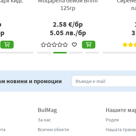
арх кидс
Моцарела бейби Brimi
Сирене
125гр
л
р
2.58
€/бр
бр
5.05
лв./бр
3
ам новини и промоции
BulMag
Нашите ма
За нас
Родея
рта
Всички обекти
Нашата тран