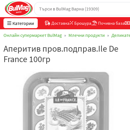
Категории
Доставка
Брошура
Почивна база
Онлайн супермаркет BulMag
Млечни продукти
Деликат
Аперитив пров.подправ.Ile De
France 100гр