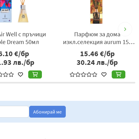
ir Well с пръчици
Парфюм за дома
ple Dream 50мл
изкл.селекция aurum 150
мл
6.10
€/бр
15.46
€/бр
1.93
лв./бр
30.24
лв./бр
Абонирай ме