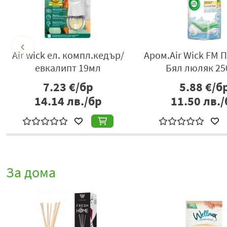
Аром.Air Wick FM Пълн.
Air wick акт.
Тюрк. Оазис 250мл
пълн.бяла орхид
5.88
€/бр
7.23
€/б
11.50
лв./бр
14.14
лв./
За дома