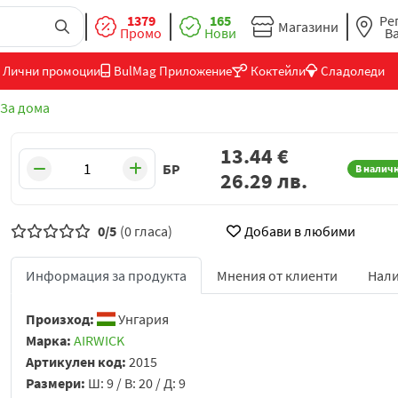
1379
165
Ре
Магазини
Промо
Нови
В
Лични промоции
BulMag Приложение
Коктейли
Сладоледи
За дома
13.44
€
БР
В налич
26.29
лв.
0/5
(0 гласа)
Добави в любими
Информация за продукта
Мнения от клиенти
Нали
Произход:
Унгария
Марка:
AIRWICK
Артикулен код:
2015
Размери:
Ш: 9 / В: 20 / Д: 9