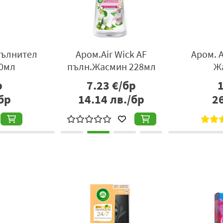
фреш
Air wick
Air wic
ея 228мл
ел.компл.лавандула 19мл
ж
р
7.23
€/бр
бр
14.14
лв./бр
1