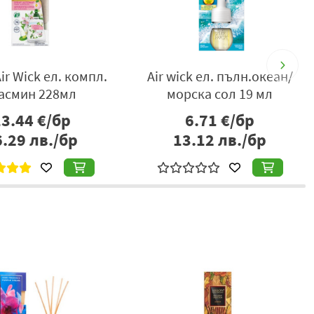
k ел. компл.божур/
Air wick ел.пълн.кедър/
асмин 19мл
евкалипт 19мл
7.23
€/бр
6.71
€/бр
4.14
лв./бр
13.12
лв./бр