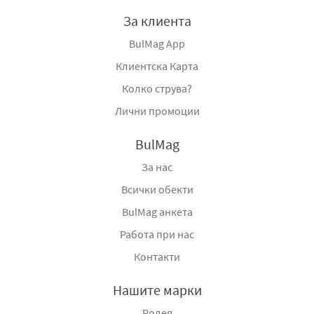
За клиента
BulMag App
Клиентска Карта
Колко струва?
Лични промоции
BulMag
За нас
Всички обекти
BulMag анкета
Работа при нас
Контакти
Нашите марки
Родея