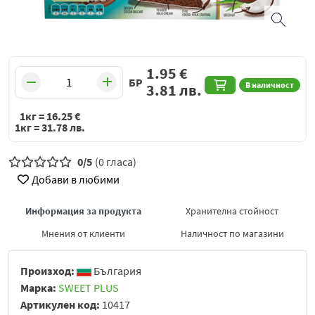
1.95
€
БР
В наличност
3.81
лв.
1кг =
16.25
€
1кг =
31.78
лв.
0/5
(0 гласа)
Добави в любими
Информация за продукта
Хранителна стойност
Мнения от клиенти
Наличност по магазини
Произход:
България
Марка:
SWEET PLUS
Артикулен код:
10417