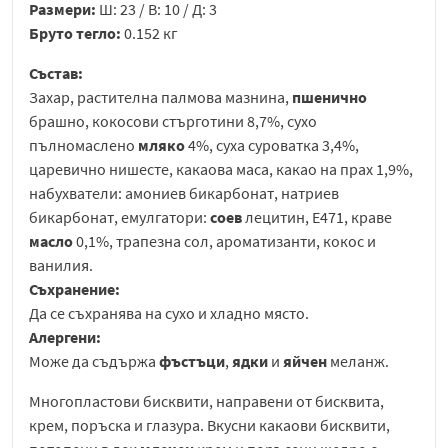
Размери:
Ш: 23 / В: 10 / Д: 3
Бруто тегло:
0.152 кг
Състав:
Захар, растителна палмова мазнина,
пшенично
брашно, кокосови стърготини 8,7%, сухо
пълномаслено
мляко
4%, суха суроватка 3,4%,
царевично нишесте, какаова маса, какао на прах 1,9%,
набухватели: амониев бикарбонат, натриев
бикарбонат, емулгатори:
соев
лецитин, E471, краве
масло
0,1%, трапезна сол, ароматизанти, кокос и
ванилия.
Съхранение:
Да се съхранява на сухо и хладно място.
Алергени:
Може да съдържа
фъстъци
,
ядки
и
яйчен
меланж.
Многопластови бисквити, направени от бисквита,
крем, поръска и глазура. Вкусни какаови бисквити,