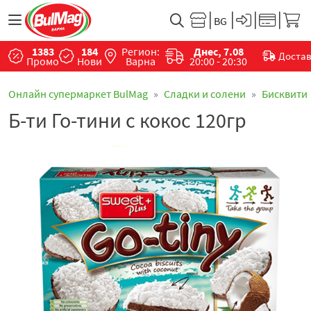
1383
184
Регион:
Днес, 7.08
Доста
Промо
Нови
Варна
20:00 - 20:30
Онлайн супермаркет BulMag
Сладки и солени
Бисквити
Б-ти Го-тини с кокос 120гр