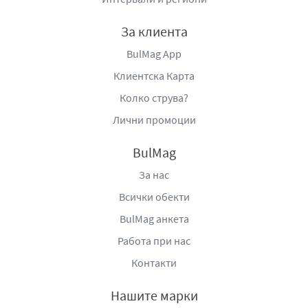
За клиента
BulMag App
Клиентска Карта
Колко струва?
Лични промоции
BulMag
За нас
Всички обекти
BulMag анкета
Работа при нас
Контакти
Нашите марки