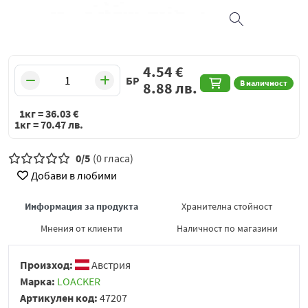
4.54
€
БР
В наличност
8.88
лв.
1кг =
36.03
€
1кг =
70.47
лв.
0/5
(0 гласа)
Добави в любими
Информация за продукта
Хранителна стойност
Мнения от клиенти
Наличност по магазини
Произход:
Австрия
Марка:
LOACKER
Артикулен код:
47207