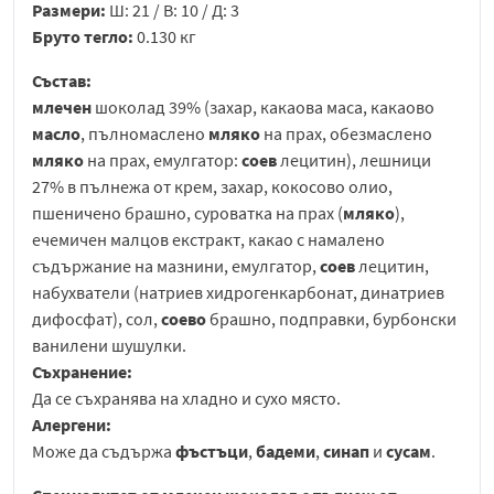
Размери:
Ш: 21 / В: 10 / Д: 3
Бруто тегло:
0.130 кг
Състав:
млечен
шоколад 39% (захар, какаова маса, какаово
масло
, пълномаслено
мляко
на прах, обезмаслено
мляко
на прах, емулгатор:
соев
лецитин), лешници
27% в пълнежа от крем, захар, кокосово олио,
пшеничено брашно, суроватка на прах (
мляко
),
ечемичен малцов екстракт, какао с намалено
съдържание на мазнини, емулгатор,
соев
лецитин,
набухватели (натриев хидрогенкарбонат, динатриев
дифосфат), сол,
соево
брашно, подправки, бурбонски
ванилени шушулки.
Съхранение:
Да се съхранява на хладно и сухо място.
Алергени:
Може да съдържа
фъстъци
,
бадеми
,
синап
и
сусам
.