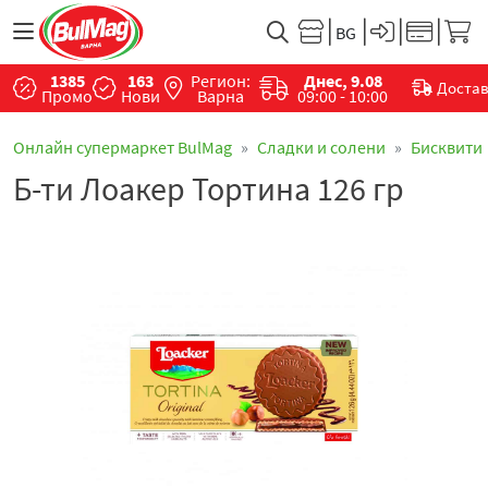
1385
163
Регион:
Днес, 9.08
Доста
Промо
Нови
Варна
09:00 - 10:00
Онлайн супермаркет BulMag
Сладки и солени
Бисквити
Б-ти Лоакер Тортина 126 гр