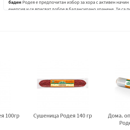
бадем
Родея
е предпочитан избор за хора с активен начин 
енергия и се вписват добре в балансирано хранене. Те са 
необходима бърза и засищаща закуска.
Благодарение на своята универсалност, бадемите могат да
изделия и домашни десерти до салати и основни ястия. Те 
на храната.
бадем
Родея е практичен и лесен за употреба продукт, кой
естествен вкус, хранителна стойност и удобство, като пре
и сладки изделия.
Пакетирано в България от Дани ДЗЗД, гр. Варна за Трънчев 
850
140 гр
Дома. опаковъчно фолио
Препара
Родея 30 см/15 м
Л