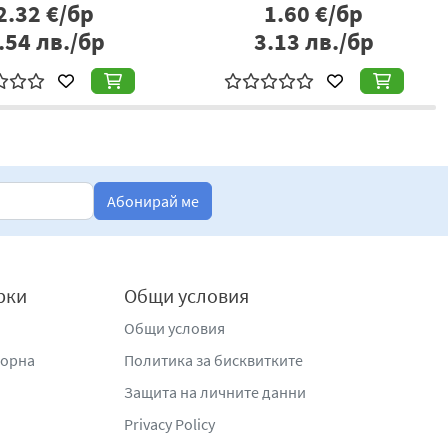
1.40
€/бр
7.24
€/кг
.74
лв./бр
14.16
лв./кг
Абонирай ме
рки
Общи условия
Общи условия
жорна
Политика за бисквитките
Защита на личните данни
Privacy Policy