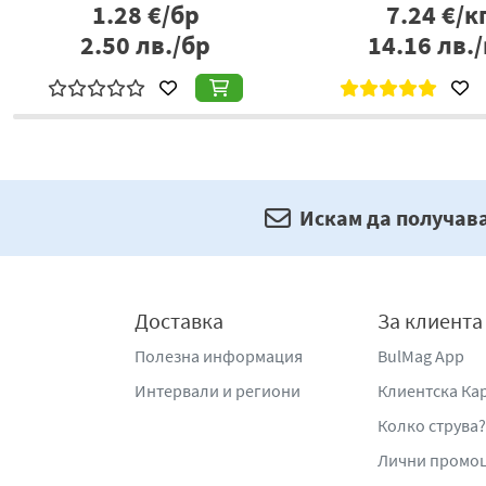
2.26
€/бр
1.33
€/б
4.42
лв./бр
2.60
лв./
Искам да получав
Доставка
За клиента
Полезна информация
BulMag App
Интервали и региони
Клиентска Ка
Колко струва?
Лични промо