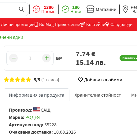
1386
186
Ре
Магазини
Промо
Нови
В
Лични промоции
BulMag Приложение
Коктейли
Сладоледи
ечени ядки
7.74
€
БР
В налич
15.14
лв.
5/5
(1 гласа)
Добави в любими
Информация за продукта
Хранителна стойност
Мн
Произход:
САЩ
Марка:
РОДЕЯ
Артикулен код:
55228
Очаквана доставка:
10.08.2026