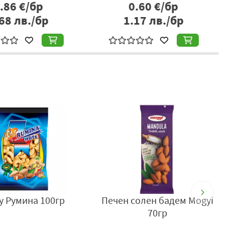
0.60
€/бр
0.67
€/бр
.17
лв./бр
1.31
лв./бр
фъстък Дани 120гр
Слънчоглед шарен печен
дани