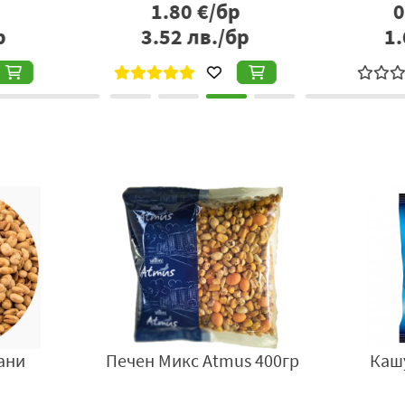
р
0.86
€/бр
бр
1.68
лв./бр
1
с със
Кашу Atmus 350гр
Бирен 
yi 70гр