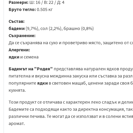
Размери:
Ш: 16 / В: 22 / Д: 4
Бруто тегло:
0.505 кг
Състав:
бадеми
(9,7%), сол (2,2%), брашно (0,8%)
Съхранение:
Да се съхранява на сухо и проветриво място, защитено от 
Алергени:
ядки
и семена
Бадемът на "Родея"
представлява натурален ядков продук
питателна и вкусна междинна закуска или съставка за раз
популярните
ядки
в световен мащаб, ценени заради своя б
кухнята.
Този продукт се отличава с характерен леко сладък и делик
Бадемите са подходящи както за директна консумация, така
различни печива. Те могат да се използват и в солени яст
аромат.