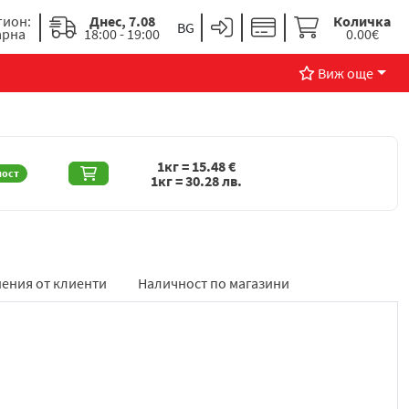
гион:
Днес, 7.08
Количка
арна
18:00 - 19:00
0.00€
Виж още
1кг =
15.48
€
ност
1кг =
30.28
лв.
ения от клиенти
Наличност по магазини