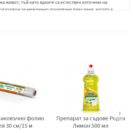
на живот, тъй като ядките са естествен източник на
подходящи за междинно похапване през деня, когато е
 бъдат включени в разнообразни рецепти – от сладкарски
добавят не само вкус, но и приятна текстура и завършеност
то се вписва отлично в ежедневното меню. Той съчетава
длага здравословна алтернатива на стандартните снаксове
ООД, гр. Шумен, бул. "Ришки Проход” 221, тел.: 054/850
т за съдове Родея
Кърпа попивателна Родея
имон 500 мл
3 броя