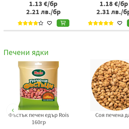
1.18
€/бр
1.80
€/б
2.31
лв./бр
3.52
лв./
Печени ядки
i
Печено индийско кашу
Протеинов мик
Детелина 80гр
печени ядки Mog