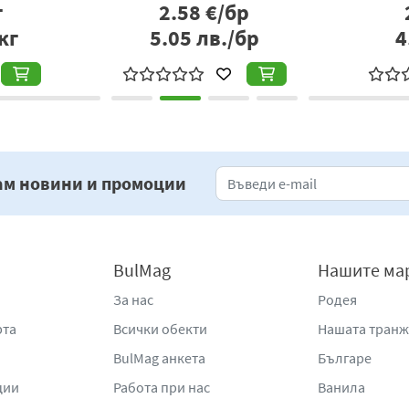
р
7.39
€/бр
бр
14.45
лв./бр
2
ам новини и промоции
BulMag
Нашите ма
За нас
Родея
рта
Всички обекти
Нашата тран
BulMag анкета
Българе
ции
Работа при нас
Ванила