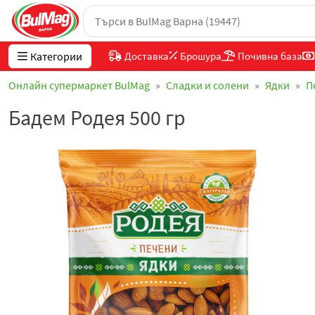
Категории
Доставка
Брошура
Почивна база
Онлайн супермаркет BulMag
Сладки и солени
Ядки
П
Бадем Родея 500 гр