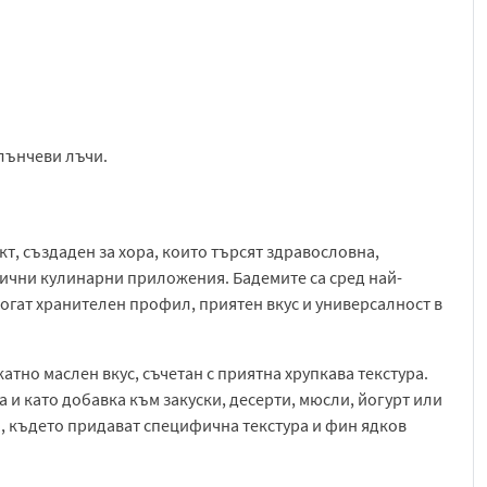
слънчеви лъчи.
т, създаден за хора, които търсят здравословна,
лични кулинарни приложения. Бадемите са сред най-
огат хранителен профил, приятен вкус и универсалност в
атно маслен вкус, съчетан с приятна хрупкава текстура.
 и като добавка към закуски, десерти, мюсли, йогурт или
ия, където придават специфична текстура и фин ядков