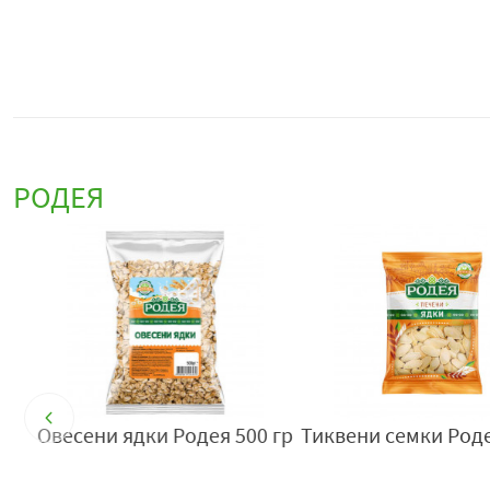
РОДЕЯ
р
Тиквени семки Родея 100гр
Сушеница Родея 